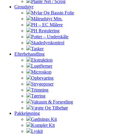
Plante Net / Scrog
Groudstyr
Mylar Og Bassin Folie
Måleudstyr Mm.
PH – EC Målere
PH Regulering
Potter – Underskåle
Skadedyrskontrol
Tasker
Efterbehandling
Ekstraktion
Lugtfjerner
Microskop
Opbevaring
Strygeposer
Trimning
Tørring
Vakuum & Forsegling
Vægte Og Tilbehør
Pakkeløsning
Gødnings Kit
Komplet Kit
Lyskit