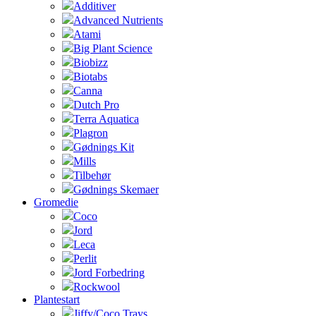
Additiver
Advanced Nutrients
Atami
Big Plant Science
Biobizz
Biotabs
Canna
Dutch Pro
Terra Aquatica
Plagron
Gødnings Kit
Mills
Tilbehør
Gødnings Skemaer
Gromedie
Coco
Jord
Leca
Perlit
Jord Forbedring
Rockwool
Plantestart
Jiffy/Coco Trays