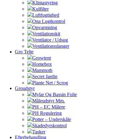
Klimastyring
Kulfilter
Luftfugtighed
Ona Lugtkontrol
Opvarmning
Ventilationskit
Ventilator / Udsug
Ventilationsslanger
Gro Telte
Growtent
Homebox
Mammoth
Secret Jardin
Plante Net / Scrog
Groudstyr
Mylar Og Bassin Folie
Måleudstyr Mm.
PH – EC Målere
PH Regulering
Potter – Underskåle
Skadedyrskontrol
Tasker
Efterbehandling