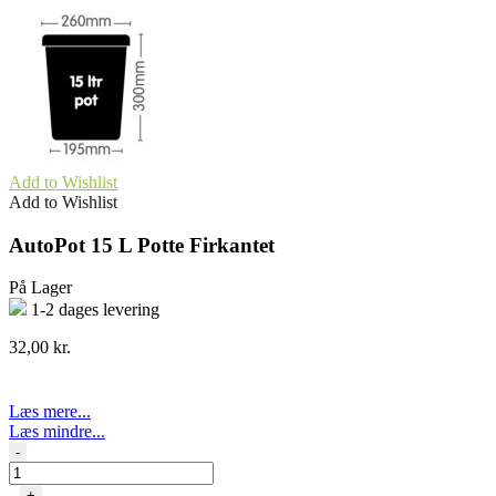
Add to Wishlist
Add to Wishlist
AutoPot 15 L Potte Firkantet
På Lager
1-2 dages levering
32,00
kr.
Læs mere...
Læs mindre...
AutoPot
-
15
L
+