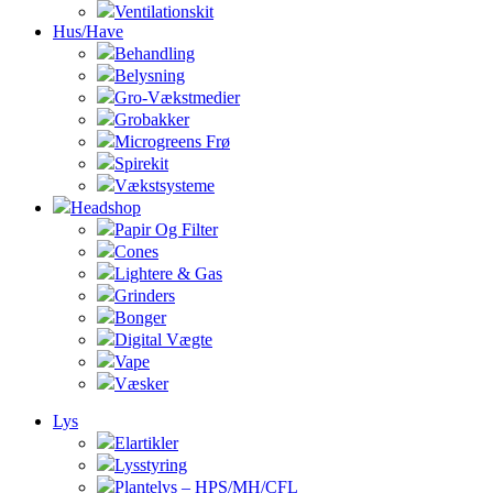
Ventilationskit
Hus/Have
Behandling
Belysning
Gro-Vækstmedier
Grobakker
Microgreens Frø
Spirekit
Vækstsysteme
Headshop
Papir Og Filter
Cones
Lightere & Gas
Grinders
Bonger
Digital Vægte
Vape
Væsker
Lys
Elartikler
Lysstyring
Plantelys – HPS/MH/CFL