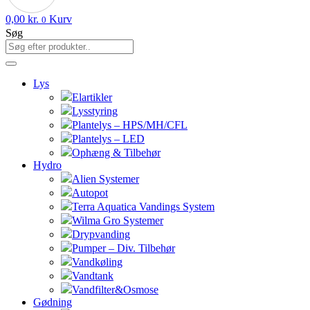
0,00
kr.
Kurv
0
Søg
Lys
Elartikler
Lysstyring
Plantelys – HPS/MH/CFL
Plantelys – LED
Ophæng & Tilbehør
Hydro
Alien Systemer
Autopot
Terra Aquatica Vandings System
Wilma Gro Systemer
Drypvanding
Pumper – Div. Tilbehør
Vandkøling
Vandtank
Vandfilter&Osmose
Gødning