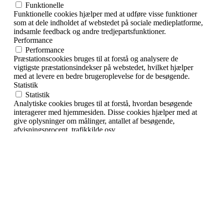
Funktionelle
Funktionelle cookies hjælper med at udføre visse funktioner
som at dele indholdet af webstedet på sociale medieplatforme,
indsamle feedback og andre tredjepartsfunktioner.
Performance
Performance
Præstationscookies bruges til at forstå og analysere de
vigtigste præstationsindekser på webstedet, hvilket hjælper
med at levere en bedre brugeroplevelse for de besøgende.
Statistik
Statistik
Analytiske cookies bruges til at forstå, hvordan besøgende
interagerer med hjemmesiden. Disse cookies hjælper med at
give oplysninger om målinger, antallet af besøgende,
afvisningsprocent, trafikkilde osv.
Markedsføring
Markedsføring
Annoncecookies bruges til at give besøgende relevante
annoncer og marketingkampagner. Disse cookies sporer
besøgende på tværs af websteder og indsamler oplysninger
for at levere tilpassede annoncer.
Andre
Andre
Andre ikke-kategoriserede cookies er dem, der analyseres og