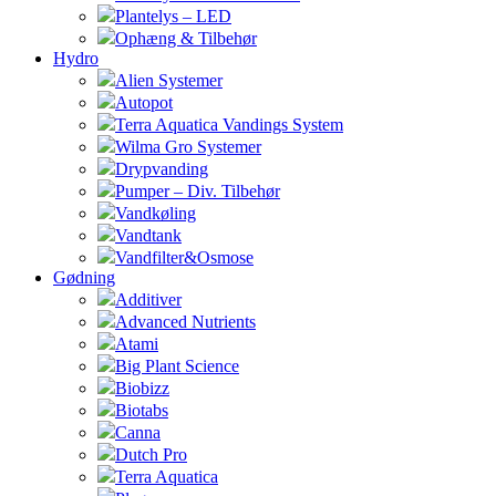
Plantelys – LED
Ophæng & Tilbehør
Hydro
Alien Systemer
Autopot
Terra Aquatica Vandings System
Wilma Gro Systemer
Drypvanding
Pumper – Div. Tilbehør
Vandkøling
Vandtank
Vandfilter&Osmose
Gødning
Additiver
Advanced Nutrients
Atami
Big Plant Science
Biobizz
Biotabs
Canna
Dutch Pro
Terra Aquatica