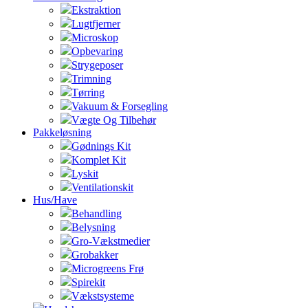
Ekstraktion
Lugtfjerner
Microskop
Opbevaring
Strygeposer
Trimning
Tørring
Vakuum & Forsegling
Vægte Og Tilbehør
Pakkeløsning
Gødnings Kit
Komplet Kit
Lyskit
Ventilationskit
Hus/Have
Behandling
Belysning
Gro-Vækstmedier
Grobakker
Microgreens Frø
Spirekit
Vækstsysteme