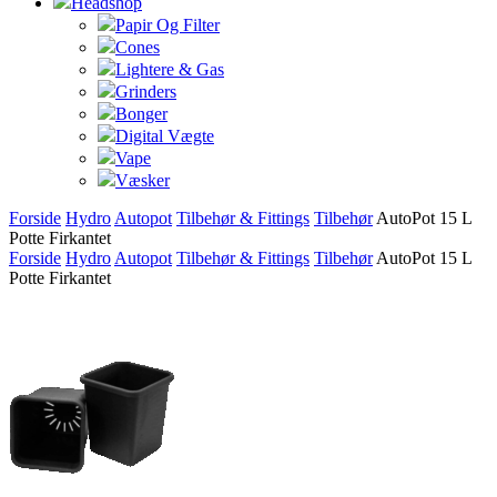
Headshop
Papir Og Filter
Cones
Lightere & Gas
Grinders
Bonger
Digital Vægte
Vape
Væsker
Forside
Hydro
Autopot
Tilbehør & Fittings
Tilbehør
AutoPot 15 L
Potte Firkantet
Forside
Hydro
Autopot
Tilbehør & Fittings
Tilbehør
AutoPot 15 L
Potte Firkantet