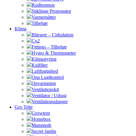
Rodhormon
Stiklinge Propogator
Varmemåtter
Tilbehør
Klima
Blæsere – Cirkulation
Co2
Fittings – Tilbehør
Hygro & Thermometer
Klimastyring
Kulfilter
Luftfugtighed
Ona Lugtkontrol
Opvarmning
Ventilationskit
Ventilator / Udsug
Ventilationsslanger
Gro Telte
Growtent
Homebox
Mammoth
Secret Jardin