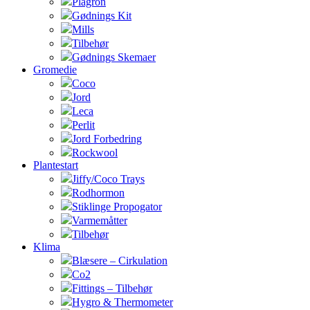
Plagron
Gødnings Kit
Mills
Tilbehør
Gødnings Skemaer
Gromedie
Coco
Jord
Leca
Perlit
Jord Forbedring
Rockwool
Plantestart
Jiffy/Coco Trays
Rodhormon
Stiklinge Propogator
Varmemåtter
Tilbehør
Klima
Blæsere – Cirkulation
Co2
Fittings – Tilbehør
Hygro & Thermometer