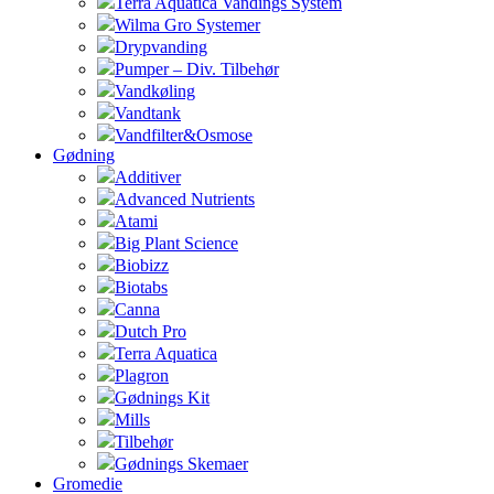
Terra Aquatica Vandings System
Wilma Gro Systemer
Drypvanding
Pumper – Div. Tilbehør
Vandkøling
Vandtank
Vandfilter&Osmose
Gødning
Additiver
Advanced Nutrients
Atami
Big Plant Science
Biobizz
Biotabs
Canna
Dutch Pro
Terra Aquatica
Plagron
Gødnings Kit
Mills
Tilbehør
Gødnings Skemaer
Gromedie