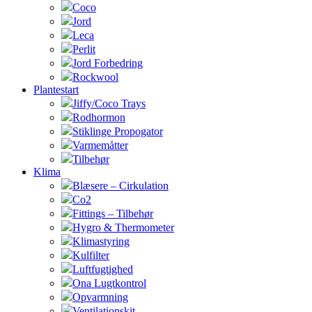
Coco
Jord
Leca
Perlit
Jord Forbedring
Rockwool
Plantestart
Jiffy/Coco Trays
Rodhormon
Stiklinge Propogator
Varmemåtter
Tilbehør
Klima
Blæsere – Cirkulation
Co2
Fittings – Tilbehør
Hygro & Thermometer
Klimastyring
Kulfilter
Luftfugtighed
Ona Lugtkontrol
Opvarmning
Ventilationskit