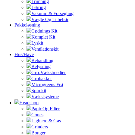
Trimning
Tørring
Vakuum & Forsegling
Vægte Og Tilbehør
Pakkeløsning
Gødnings Kit
Komplet Kit
Lyskit
Ventilationskit
Hus/Have
Behandling
Belysning
Gro-Vækstmedier
Grobakker
Microgreens Frø
Spirekit
Vækstsysteme
Headshop
Papir Og Filter
Cones
Lightere & Gas
Grinders
Bonger