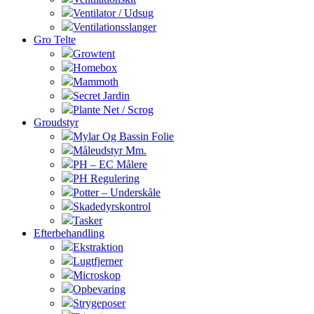
Ventilator / Udsug
Ventilationsslanger
Gro Telte
Growtent
Homebox
Mammoth
Secret Jardin
Plante Net / Scrog
Groudstyr
Mylar Og Bassin Folie
Måleudstyr Mm.
PH – EC Målere
PH Regulering
Potter – Underskåle
Skadedyrskontrol
Tasker
Efterbehandling
Ekstraktion
Lugtfjerner
Microskop
Opbevaring
Strygeposer