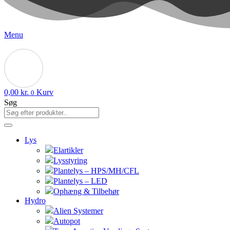
Menu
0,00
kr.
Kurv
0
Søg
Lys
Elartikler
Lysstyring
Plantelys – HPS/MH/CFL
Plantelys – LED
Ophæng & Tilbehør
Hydro
Alien Systemer
Autopot