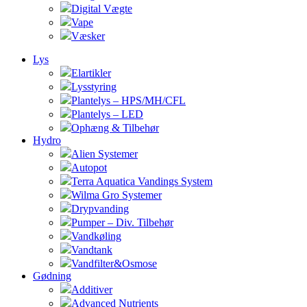
Digital Vægte
Vape
Væsker
Lys
Elartikler
Lysstyring
Plantelys – HPS/MH/CFL
Plantelys – LED
Ophæng & Tilbehør
Hydro
Alien Systemer
Autopot
Terra Aquatica Vandings System
Wilma Gro Systemer
Drypvanding
Pumper – Div. Tilbehør
Vandkøling
Vandtank
Vandfilter&Osmose
Gødning
Additiver
Advanced Nutrients