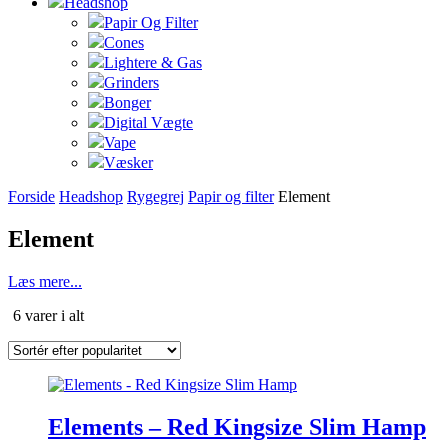
Headshop
Papir Og Filter
Cones
Lightere & Gas
Grinders
Bonger
Digital Vægte
Vape
Væsker
Forside
Headshop
Rygegrej
Papir og filter
Element
Element
Læs mere...
Sorteret
6 varer i alt
efter
popularitet
Dette
vare
har
Elements – Red Kingsize Slim Hamp
flere