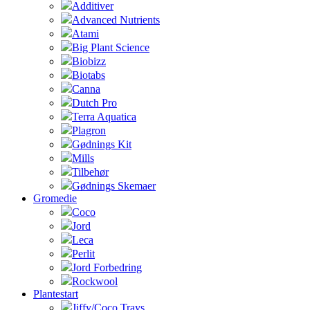
Additiver
Advanced Nutrients
Atami
Big Plant Science
Biobizz
Biotabs
Canna
Dutch Pro
Terra Aquatica
Plagron
Gødnings Kit
Mills
Tilbehør
Gødnings Skemaer
Gromedie
Coco
Jord
Leca
Perlit
Jord Forbedring
Rockwool
Plantestart
Jiffy/Coco Trays