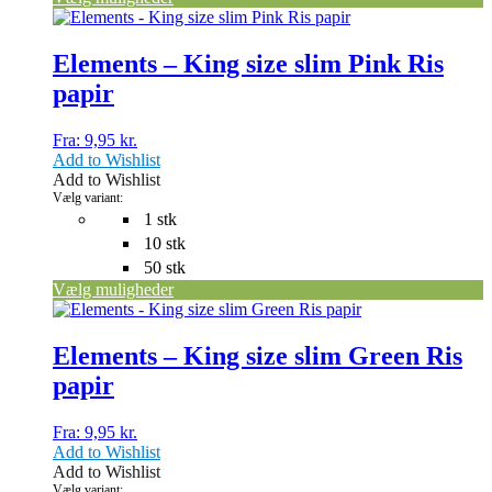
Dette
vare
har
Elements – King size slim Pink Ris
flere
papir
varianter.
Mulighederne
kan
Fra:
9,95
kr.
vælges
Add to Wishlist
på
Add to Wishlist
varesiden
Vælg variant:
1 stk
10 stk
50 stk
Vælg muligheder
Dette
vare
har
Elements – King size slim Green Ris
flere
papir
varianter.
Mulighederne
kan
Fra:
9,95
kr.
vælges
Add to Wishlist
på
Add to Wishlist
varesiden
Vælg variant: