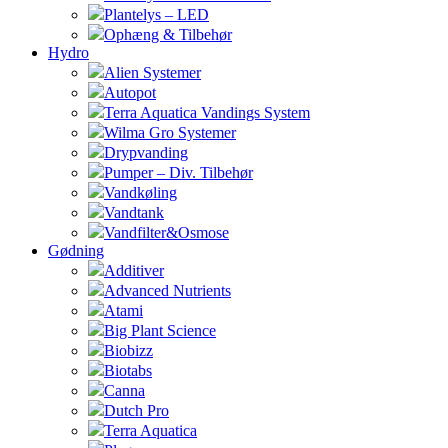
Plantelys – LED
Ophæng & Tilbehør
Hydro
Alien Systemer
Autopot
Terra Aquatica Vandings System
Wilma Gro Systemer
Drypvanding
Pumper – Div. Tilbehør
Vandkøling
Vandtank
Vandfilter&Osmose
Gødning
Additiver
Advanced Nutrients
Atami
Big Plant Science
Biobizz
Biotabs
Canna
Dutch Pro
Terra Aquatica