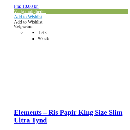
varianter.
Fra:
10,00
kr.
Mulighederne
Vælg muligheder
kan
Add to Wishlist
vælges
Add to Wishlist
på
Vælg variant:
varesiden
1 stk
50 stk
Elements – Ris Papir King Size Slim
Ultra Tynd