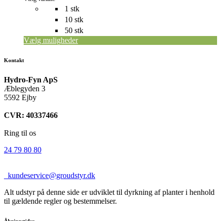
1 stk
10 stk
50 stk
Vælg muligheder
Kontakt
Hydro-Fyn ApS
Æblegyden 3
5592 Ejby
CVR: 40337466
Ring til os
24 79 80 80
kundeservice@groudstyr.dk
Alt udstyr på denne side er udviklet til dyrkning af planter i henhold
til gældende regler og bestemmelser.
Åbningstider