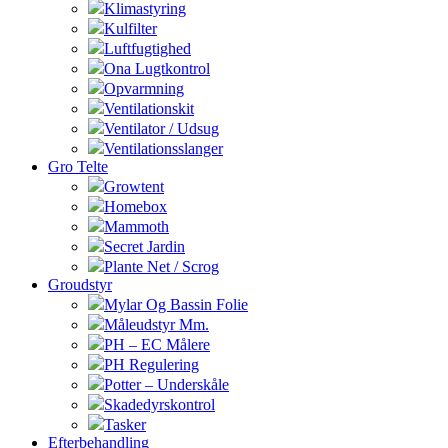
Klimastyring
Kulfilter
Luftfugtighed
Ona Lugtkontrol
Opvarmning
Ventilationskit
Ventilator / Udsug
Ventilationsslanger
Gro Telte
Growtent
Homebox
Mammoth
Secret Jardin
Plante Net / Scrog
Groudstyr
Mylar Og Bassin Folie
Måleudstyr Mm.
PH – EC Målere
PH Regulering
Potter – Underskåle
Skadedyrskontrol
Tasker
Efterbehandling