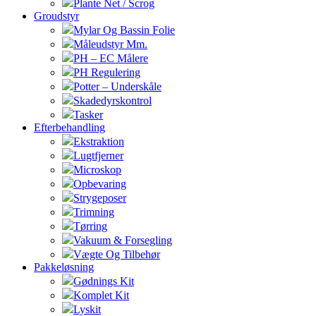
Plante Net / Scrog
Groudstyr
Mylar Og Bassin Folie
Måleudstyr Mm.
PH – EC Målere
PH Regulering
Potter – Underskåle
Skadedyrskontrol
Tasker
Efterbehandling
Ekstraktion
Lugtfjerner
Microskop
Opbevaring
Strygeposer
Trimning
Tørring
Vakuum & Forsegling
Vægte Og Tilbehør
Pakkeløsning
Gødnings Kit
Komplet Kit
Lyskit