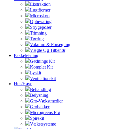
Ekstraktion
Lugtfjerner
Microskop
Opbevaring
Strygeposer
Trimning
Tørring
Vakuum & Forsegling
Vægte Og Tilbehør
Pakkeløsning
Gødnings Kit
Komplet Kit
Lyskit
Ventilationskit
Hus/Have
Behandling
Belysning
Gro-Vækstmedier
Grobakker
Microgreens Frø
Spirekit
Vækstsysteme