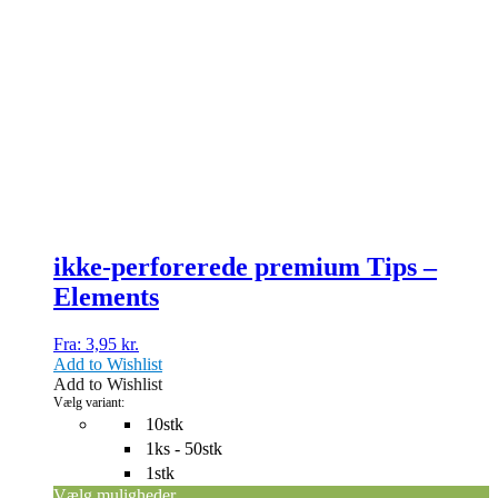
Dette
vare
har
flere
varianter.
Mulighederne
kan
vælges
på
varesiden
ikke-perforerede premium Tips –
Elements
Fra:
3,95
kr.
Add to Wishlist
Add to Wishlist
Vælg variant:
10stk
1ks - 50stk
1stk
Vælg muligheder