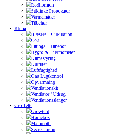
Rodhormon
Stiklinge Propogator
Varmemåtter
Tilbehør
Klima
Blæsere – Cirkulation
Co2
Fittings – Tilbehør
Hygro & Thermometer
Klimastyring
Kulfilter
Luftfugtighed
Ona Lugtkontrol
Opvarmning
Ventilationskit
Ventilator / Udsug
Ventilationsslanger
Gro Telte
Growtent
Homebox
Mammoth
Secret Jardin