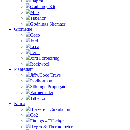
Plagron
Gødnings Kit
Mills
Tilbehør
Gødnings Skemaer
Gromedie
Coco
Jord
Leca
Perlit
Jord Forbedring
Rockwool
Plantestart
Jiffy/Coco Trays
Rodhormon
Stiklinge Propogator
Varmemåtter
Tilbehør
Klima
Blæsere – Cirkulation
Co2
Fittings – Tilbehør
Hygro & Thermometer