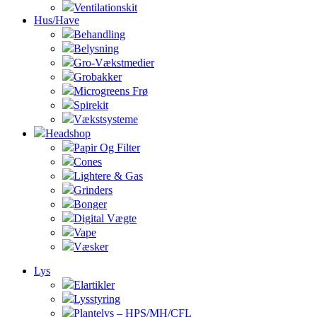
Ventilationskit
Hus/Have
Behandling
Belysning
Gro-Vækstmedier
Grobakker
Microgreens Frø
Spirekit
Vækstsysteme
Headshop
Papir Og Filter
Cones
Lightere & Gas
Grinders
Bonger
Digital Vægte
Vape
Væsker
Lys
Elartikler
Lysstyring
Plantelys – HPS/MH/CFL