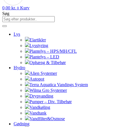
0,00
kr.
Kurv
0
Søg
Lys
Elartikler
Lysstyring
Plantelys – HPS/MH/CFL
Plantelys – LED
Ophæng & Tilbehør
Hydro
Alien Systemer
Autopot
Terra Aquatica Vandings System
Wilma Gro Systemer
Drypvanding
Pumper – Div. Tilbehør
Vandkøling
Vandtank
Vandfilter&Osmose
Gødning