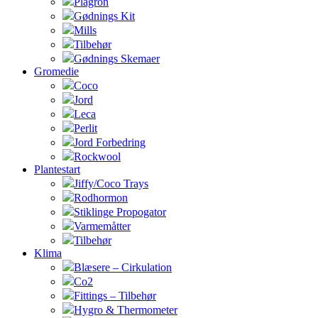
Plagron
Gødnings Kit
Mills
Tilbehør
Gødnings Skemaer
Gromedie
Coco
Jord
Leca
Perlit
Jord Forbedring
Rockwool
Plantestart
Jiffy/Coco Trays
Rodhormon
Stiklinge Propogator
Varmemåtter
Tilbehør
Klima
Blæsere – Cirkulation
Co2
Fittings – Tilbehør
Hygro & Thermometer