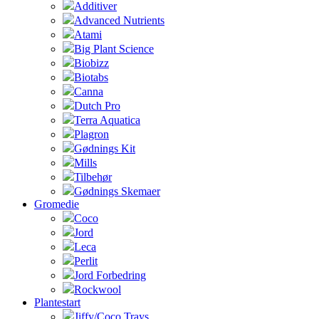
Additiver
Advanced Nutrients
Atami
Big Plant Science
Biobizz
Biotabs
Canna
Dutch Pro
Terra Aquatica
Plagron
Gødnings Kit
Mills
Tilbehør
Gødnings Skemaer
Gromedie
Coco
Jord
Leca
Perlit
Jord Forbedring
Rockwool
Plantestart
Jiffy/Coco Trays