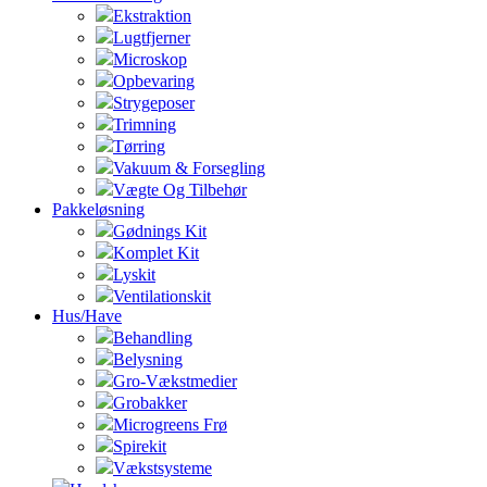
Ekstraktion
Lugtfjerner
Microskop
Opbevaring
Strygeposer
Trimning
Tørring
Vakuum & Forsegling
Vægte Og Tilbehør
Pakkeløsning
Gødnings Kit
Komplet Kit
Lyskit
Ventilationskit
Hus/Have
Behandling
Belysning
Gro-Vækstmedier
Grobakker
Microgreens Frø
Spirekit
Vækstsysteme