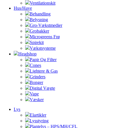
Ventilationskit
Hus/Have
Behandling
Belysning
Gro-Vækstmedier
Grobakker
Microgreens Frø
Spirekit
Vækstsysteme
Headshop
Papir Og Filter
Cones
Lightere & Gas
Grinders
Bonger
Digital Vægte
Vape
Væsker
Lys
Elartikler
Lysstyring
Plantelys – HPS/MH/CFL