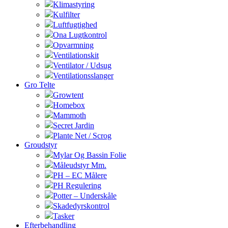
Klimastyring
Kulfilter
Luftfugtighed
Ona Lugtkontrol
Opvarmning
Ventilationskit
Ventilator / Udsug
Ventilationsslanger
Gro Telte
Growtent
Homebox
Mammoth
Secret Jardin
Plante Net / Scrog
Groudstyr
Mylar Og Bassin Folie
Måleudstyr Mm.
PH – EC Målere
PH Regulering
Potter – Underskåle
Skadedyrskontrol
Tasker
Efterbehandling