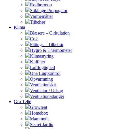
Rodhormon
Stiklinge Propogator
Varmemåtter
Tilbehør
Klima
Blæsere – Cirkulation
Co2
Fittings – Tilbehør
Hygro & Thermometer
Klimastyring
Kulfilter
Luftfugtighed
Ona Lugtkontrol
Opvarmning
Ventilationskit
Ventilator / Udsug
Ventilationsslanger
Gro Telte
Growtent
Homebox
Mammoth
Secret Jardin