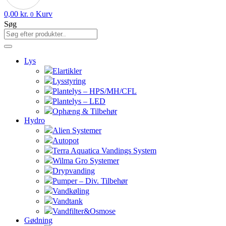
0,00
kr.
Kurv
0
Søg
Lys
Elartikler
Lysstyring
Plantelys – HPS/MH/CFL
Plantelys – LED
Ophæng & Tilbehør
Hydro
Alien Systemer
Autopot
Terra Aquatica Vandings System
Wilma Gro Systemer
Drypvanding
Pumper – Div. Tilbehør
Vandkøling
Vandtank
Vandfilter&Osmose
Gødning