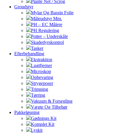
Plante Net / Scrog
Groudstyr
Mylar Og Bassin Folie
Måleudstyr Mm.
PH – EC Målere
PH Regulering
Potter – Underskåle
Skadedyrskontrol
Tasker
Efterbehandling
Ekstraktion
Lugtfjerner
Microskop
Opbevaring
Strygeposer
Trimning
Tørring
Vakuum & Forsegling
Vægte Og Tilbehør
Pakkeløsning
Gødnings Kit
Komplet Kit
Lyskit