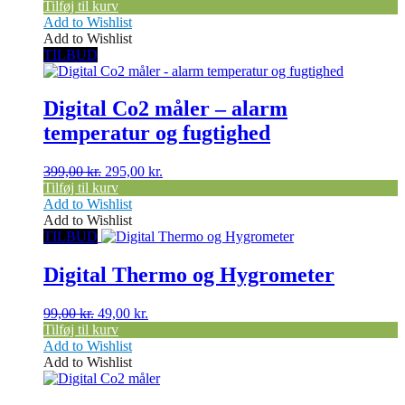
Tilføj til kurv
Add to Wishlist
Add to Wishlist
TILBUD
Digital Co2 måler – alarm
temperatur og fugtighed
Den
Den
399,00
kr.
295,00
kr.
oprindelige
aktuelle
Tilføj til kurv
pris
pris
Add to Wishlist
var:
er:
Add to Wishlist
399,00 kr..
295,00 kr..
TILBUD
Digital Thermo og Hygrometer
Den
Den
99,00
kr.
49,00
kr.
oprindelige
aktuelle
Tilføj til kurv
pris
pris
Add to Wishlist
var:
er:
Add to Wishlist
99,00 kr..
49,00 kr..