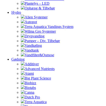
Plantelys – LED
Ophæng & Tilbehør
Hydro
Alien Systemer
Autopot
Terra Aquatica Vandings System
Wilma Gro Systemer
Drypvanding
Pumper – Div. Tilbehør
Vandkøling
Vandtank
Vandfilter&Osmose
Gødning
Additiver
Advanced Nutrients
Atami
Big Plant Science
Biobizz
Biotabs
Canna
Dutch Pro
Terra Aquatica