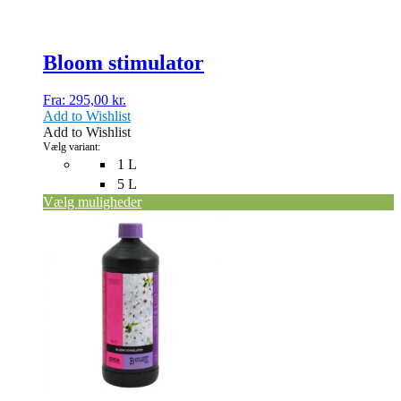
Bloom stimulator
Fra:
295,00
kr.
Add to Wishlist
Add to Wishlist
Vælg variant:
1 L
5 L
Vælg muligheder
Dette
vare
har
flere
varianter.
Mulighederne
kan
vælges
på
varesiden