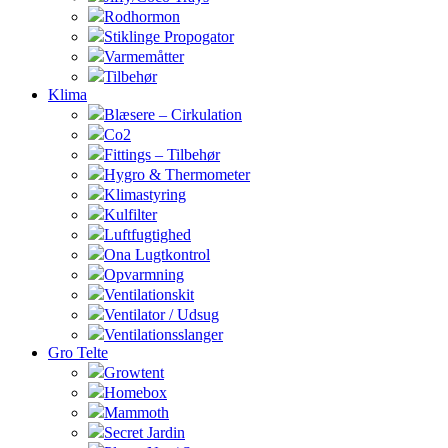
Rodhormon
Stiklinge Propogator
Varmemåtter
Tilbehør
Klima
Blæsere – Cirkulation
Co2
Fittings – Tilbehør
Hygro & Thermometer
Klimastyring
Kulfilter
Luftfugtighed
Ona Lugtkontrol
Opvarmning
Ventilationskit
Ventilator / Udsug
Ventilationsslanger
Gro Telte
Growtent
Homebox
Mammoth
Secret Jardin