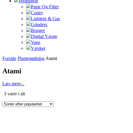
Headshop
Papir Og Filter
Cones
Lightere & Gas
Grinders
Bonger
Digital Vægte
Vape
Væsker
Forside
Plantegødning
Atami
Atami
Læs mere...
Sorteret
3 varer i alt
efter
popularitet