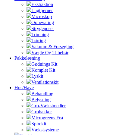
Ekstraktion
Lugtfjerner
Microskop
Opbevaring
Strygeposer
Trimning
Tørring
Vakuum & Forsegling
Vægte Og Tilbehør
Pakkeløsning
Gødnings Kit
Komplet Kit
Lyskit
Ventilationskit
Hus/Have
Behandling
Belysning
Gro-Vækstmedier
Grobakker
Microgreens Frø
Spirekit
Vækstsysteme