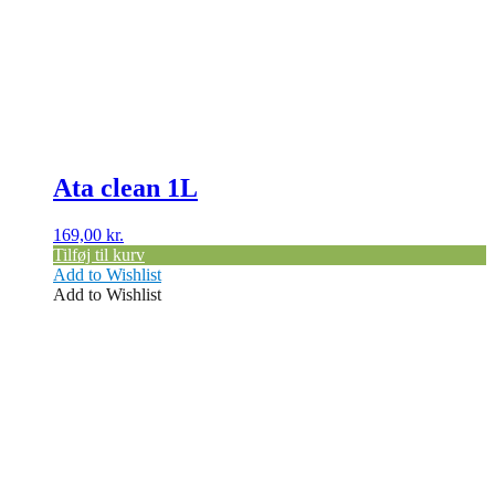
Ata clean 1L
169,00
kr.
Tilføj til kurv
Add to Wishlist
Add to Wishlist
Dette
vare
har
flere
varianter.
Mulighederne
kan
vælges
på
varesiden