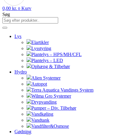
0,00
kr.
Kurv
0
Søg
Lys
Elartikler
Lysstyring
Plantelys – HPS/MH/CFL
Plantelys – LED
Ophæng & Tilbehør
Hydro
Alien Systemer
Autopot
Terra Aquatica Vandings System
Wilma Gro Systemer
Drypvanding
Pumper – Div. Tilbehør
Vandkøling
Vandtank
Vandfilter&Osmose
Gødning