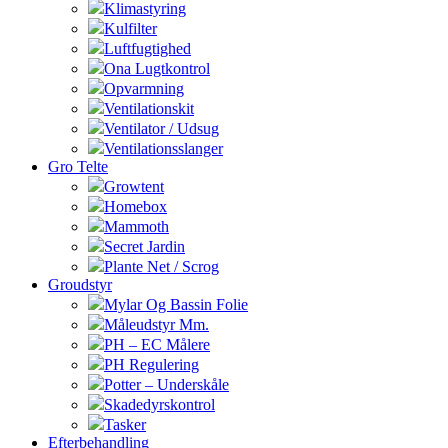
Klimastyring
Kulfilter
Luftfugtighed
Ona Lugtkontrol
Opvarmning
Ventilationskit
Ventilator / Udsug
Ventilationsslanger
Gro Telte
Growtent
Homebox
Mammoth
Secret Jardin
Plante Net / Scrog
Groudstyr
Mylar Og Bassin Folie
Måleudstyr Mm.
PH – EC Målere
PH Regulering
Potter – Underskåle
Skadedyrskontrol
Tasker
Efterbehandling