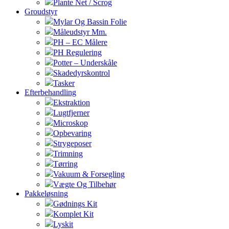
Plante Net / Scrog
Groudstyr
Mylar Og Bassin Folie
Måleudstyr Mm.
PH – EC Målere
PH Regulering
Potter – Underskåle
Skadedyrskontrol
Tasker
Efterbehandling
Ekstraktion
Lugtfjerner
Microskop
Opbevaring
Strygeposer
Trimning
Tørring
Vakuum & Forsegling
Vægte Og Tilbehør
Pakkeløsning
Gødnings Kit
Komplet Kit
Lyskit