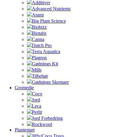
Additiver
Advanced Nutrients
Atami
Big Plant Science
Biobizz
Biotabs
Canna
Dutch Pro
Terra Aquatica
Plagron
Gødnings Kit
Mills
Tilbehør
Gødnings Skemaer
Gromedie
Coco
Jord
Leca
Perlit
Jord Forbedring
Rockwool
Plantestart
Jiffy/Coco Trays