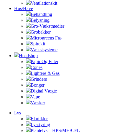
Ventilationskit
Hus/Have
Behandling
Belysning
Gro-Vækstmedier
Grobakker
Microgreens Frø
Spirekit
Vækstsysteme
Headshop
Papir Og Filter
Cones
Lightere & Gas
Grinders
Bonger
Digital Vægte
Vape
Væsker
Lys
Elartikler
Lysstyring
Plantelys – HPS/MH/CFL