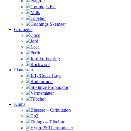
Plagron
Gødnings Kit
Mills
Tilbehør
Gødnings Skemaer
Gromedie
Coco
Jord
Leca
Perlit
Jord Forbedring
Rockwool
Plantestart
Jiffy/Coco Trays
Rodhormon
Stiklinge Propogator
Varmemåtter
Tilbehør
Klima
Blæsere – Cirkulation
Co2
Fittings – Tilbehør
Hygro & Thermometer