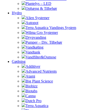
Plantelys – LED
Ophæng & Tilbehør
Hydro
Alien Systemer
Autopot
Terra Aquatica Vandings System
Wilma Gro Systemer
Drypvanding
Pumper – Div. Tilbehør
Vandkøling
Vandtank
Vandfilter&Osmose
Gødning
Additiver
Advanced Nutrients
Atami
Big Plant Science
Biobizz
Biotabs
Canna
Dutch Pro
Terra Aquatica