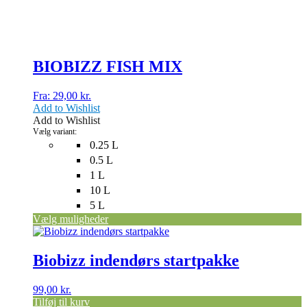
på
varesiden
BIOBIZZ FISH MIX
Fra:
29,00
kr.
Add to Wishlist
Add to Wishlist
Vælg variant:
0.25 L
0.5 L
1 L
10 L
5 L
Vælg muligheder
Biobizz indendørs startpakke
99,00
kr.
Tilføj til kurv