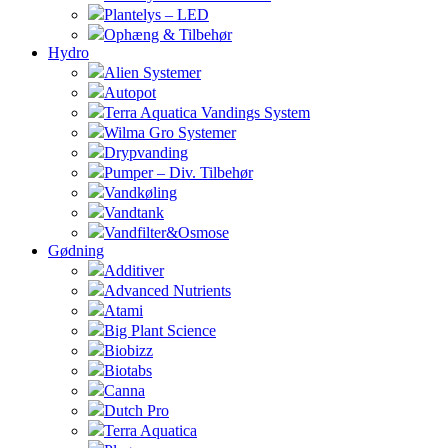
Plantelys – LED
Ophæng & Tilbehør
Hydro
Alien Systemer
Autopot
Terra Aquatica Vandings System
Wilma Gro Systemer
Drypvanding
Pumper – Div. Tilbehør
Vandkøling
Vandtank
Vandfilter&Osmose
Gødning
Additiver
Advanced Nutrients
Atami
Big Plant Science
Biobizz
Biotabs
Canna
Dutch Pro
Terra Aquatica