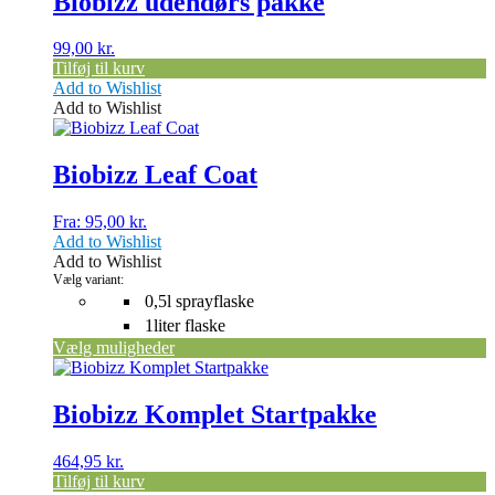
Biobizz udendørs pakke
99,00
kr.
Tilføj til kurv
Add to Wishlist
Add to Wishlist
Dette
vare
har
Biobizz Leaf Coat
flere
varianter.
Fra:
95,00
kr.
Mulighederne
Add to Wishlist
kan
Add to Wishlist
vælges
Vælg variant:
på
0,5l sprayflaske
varesiden
1liter flaske
Vælg muligheder
Biobizz Komplet Startpakke
464,95
kr.
Tilføj til kurv