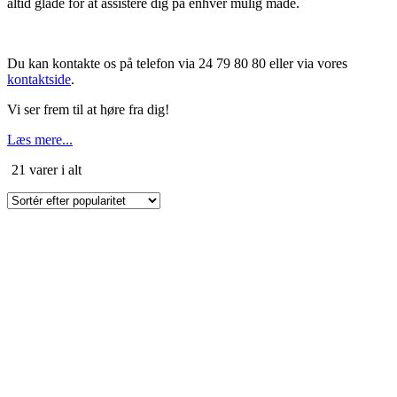
altid glade for at assistere dig på enhver mulig måde.
Du kan kontakte os på telefon via 24 79 80 80 eller via vores
kontaktside
.
Vi ser frem til at høre fra dig!
Læs mere...
Sorteret
21 varer i alt
efter
popularitet
Dette
vare
har
flere
varianter.
Mulighederne
kan
vælges
på
varesiden