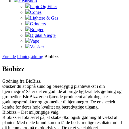
Headshop
Papir Og Filter
Cones
Lightere & Gas
Grinders
Bonger
Digital Vægte
Vape
Væsker
Forside
Plantegødning
Biobizz
Biobizz
Gødning fra BioBizz
Ønsker du at opnå sund og bæredygtig plantevækst i din
hjemmegro? Så er det en god idé at bruge højkvalitets gødning og
gromedier. BioBizz er en førende producent af økologiske
gødningsprodukter og gromedier til hjemmegro. De er specielt
kendte for deres høje kvalitet og bæredygtige tilgang.
Biobizz – Det miljørigtige valg
Biobizz er fokuseret på, at skabe økologisk gødning til vækst af
planter. Med dette brand kan du få de bedst mulige resultater ud af
dit hjemmegro på økologisk vis. De er et veletableret