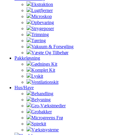
Ekstraktion
Lugtfjerner
Microskop
Opbevaring
Strygeposer
Trimning
Tørring
Vakuum & Forsegling
Vægte Og Tilbehør
Pakkeløsning
Gødnings Kit
Komplet Kit
Lyskit
Ventilationskit
Hus/Have
Behandling
Belysning
Gro-Vækstmedier
Grobakker
Microgreens Frø
Spirekit
Vækstsysteme