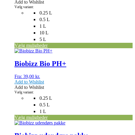
Add to Wishlist
vælges
Vælg variant:
på
0.25 L
varesiden
0.5 L
1 L
10 L
5 L
Vælg muligheder
Dette
vare
har
Biobizz Bio PH+
flere
varianter.
Fra:
39,00
kr.
Mulighederne
Add to Wishlist
kan
Add to Wishlist
vælges
Vælg variant:
på
0.25 L
varesiden
0.5 L
1 L
Vælg muligheder