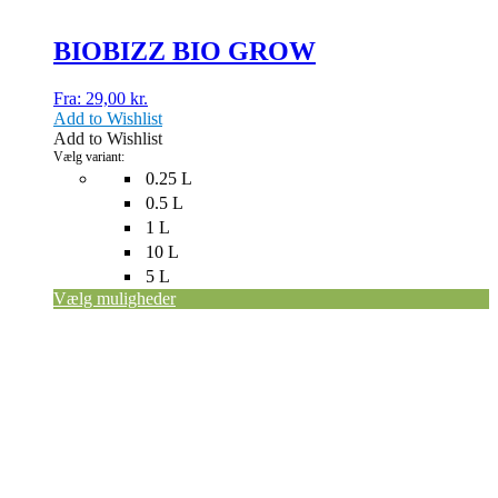
BIOBIZZ BIO GROW
Fra:
29,00
kr.
Add to Wishlist
Add to Wishlist
Vælg variant:
0.25 L
0.5 L
1 L
10 L
5 L
Vælg muligheder
Dette
vare
har
flere
varianter.
Mulighederne
kan
vælges
på
varesiden