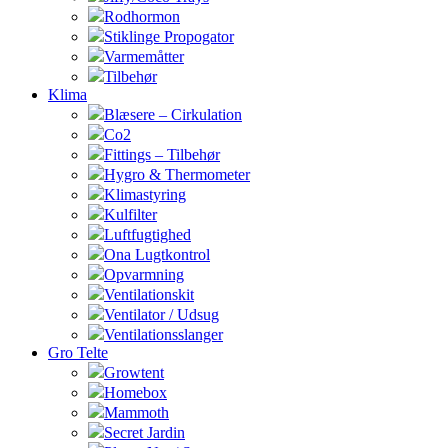
Rodhormon
Stiklinge Propogator
Varmemåtter
Tilbehør
Klima
Blæsere – Cirkulation
Co2
Fittings – Tilbehør
Hygro & Thermometer
Klimastyring
Kulfilter
Luftfugtighed
Ona Lugtkontrol
Opvarmning
Ventilationskit
Ventilator / Udsug
Ventilationsslanger
Gro Telte
Growtent
Homebox
Mammoth
Secret Jardin