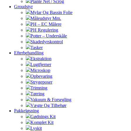
Plante Net / Scrog
Groudstyr
Mylar Og Bassin Folie
Måleudstyr Mm.
PH – EC Målere
PH Regulering
Potter – Underskåle
Skadedyrskontrol
Tasker
Efterbehandling
Ekstraktion
Lugtfjerner
Microskop
Opbevaring
Strygeposer
Trimning
Tørring
Vakuum & Forsegling
Vægte Og Tilbehør
Pakkeløsning
Gødnings Kit
Komplet Kit
Lyskit