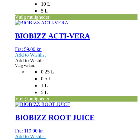
10 L
5 L
Vælg muligheder
Dette
vare
har
BIOBIZZ ACTI-VERA
flere
varianter.
Fra:
59,00
kr.
Mulighederne
Add to Wishlist
kan
Add to Wishlist
vælges
Vælg variant:
på
0.25 L
varesiden
0.5 L
1 L
5 L
Vælg muligheder
Dette
vare
har
BIOBIZZ ROOT JUICE
flere
varianter.
Fra:
119,00
kr.
Mulighederne
Add to Wishlist
kan