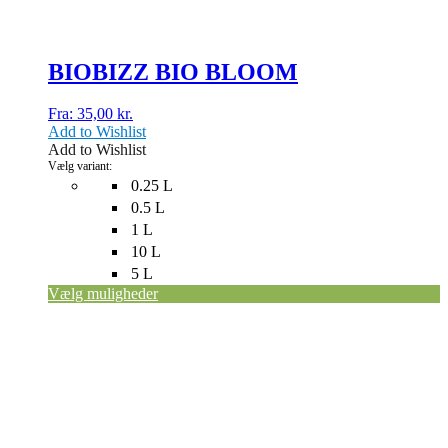
BIOBIZZ BIO BLOOM
Fra:
35,00
kr.
Add to Wishlist
Add to Wishlist
Vælg variant:
0.25 L
0.5 L
1 L
10 L
5 L
Vælg muligheder
Dette
vare
har
flere
varianter.
Mulighederne
kan
vælges