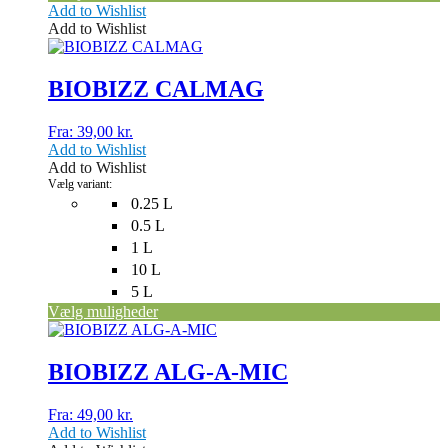
Add to Wishlist
Add to Wishlist
Dette
vare
har
BIOBIZZ CALMAG
flere
varianter.
Fra:
39,00
kr.
Mulighederne
Add to Wishlist
kan
Add to Wishlist
vælges
Vælg variant:
på
0.25 L
varesiden
0.5 L
1 L
10 L
5 L
Vælg muligheder
Dette
vare
har
BIOBIZZ ALG-A-MIC
flere
varianter.
Fra:
49,00
kr.
Mulighederne
Add to Wishlist
kan