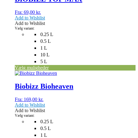
flere
varianter.
Fra:
69,00
kr.
Mulighederne
Add to Wishlist
kan
Add to Wishlist
vælges
Vælg variant:
på
0.25 L
varesiden
0.5 L
1 L
10 L
5 L
Vælg muligheder
Dette
vare
har
Biobizz Bioheaven
flere
varianter.
Fra:
169,00
kr.
Mulighederne
Add to Wishlist
kan
Add to Wishlist
vælges
Vælg variant:
på
0.25 L
varesiden
0.5 L
1 L