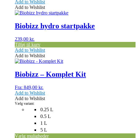
Add to Wishlist
Add to Wishlist
Biobizz hydro startpakke
239,00
kr.
Tilføj til kurv
Add to Wishlist
Add to Wishlist
Dette
vare
har
Biobizz – Komplet Kit
flere
varianter.
Fra:
849,00
kr.
Mulighederne
Add to Wishlist
kan
Add to Wishlist
vælges
Vælg variant:
på
0.25 L
varesiden
0.5 L
1 L
5 L
Vælg muligheder