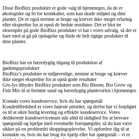
Disse BioBizz produkter er gode valg til hjemmegro, da de er
økologiske og fri for kemikalier, som kan skade miljøet og dine
planter. De er også nemme at bruge og kræver ikke meget erfaring
eller ekspertise for at opnå de bedste resultater. Det er blot tre
eksempler på gode BioBizz produkter vi har i vores udvalg, så det er
bare med at gå på opdagelse og finde de helt rigtige produkter til
dine planter.
BioBizz har en bæredygtig tilgang til produktion af
gødningsprodukter
BioBizz’s produkter er miljøvenlige, nemme at bruge og kræver
ikke meget ekspertise for at opnå gode resultater
Gro-lys tilbyder BioBizz produkter som Bio Bloom, Bio Grow og
Fish Mix til at fremme sund og bæredygtig plantevækst i hjemmegro
Kontakt vores kundeservice, hvis du har spørgsmål
Kundetilfredshed er vores højeste prioritet, og derfor har vi forpligtet
os til at sikre hurtig levering og effektiv kundeservice. Vores
dedikerede kundeserviceteam står altid til rådighed for at besvare
spørgsmål og hjælpe med eventuelle forespørgsler, så du kan være
sikker på en problemfri shoppingoplevelse. Vi opfordrer dig til at
kontakte os, hvis du har brug for hjælp eller har spørgsmål – vi er