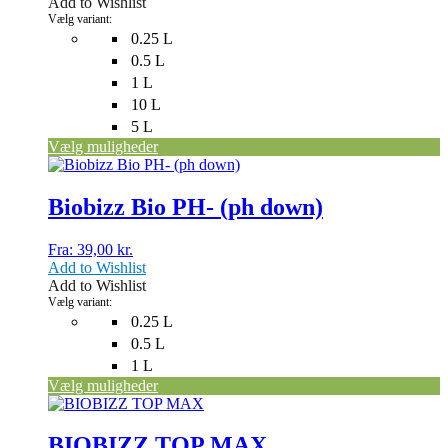
Add to Wishlist
vælges
Vælg variant:
på
0.25 L
varesiden
0.5 L
1 L
10 L
5 L
Vælg muligheder
Dette
vare
har
Biobizz Bio PH- (ph down)
flere
varianter.
Fra:
39,00
kr.
Mulighederne
Add to Wishlist
kan
Add to Wishlist
vælges
Vælg variant:
på
0.25 L
varesiden
0.5 L
1 L
Vælg muligheder
Dette
vare
har
BIOBIZZ TOP MAX