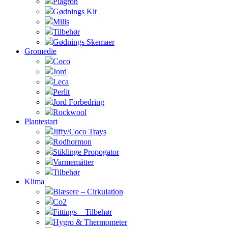
Plagron
Gødnings Kit
Mills
Tilbehør
Gødnings Skemaer
Gromedie
Coco
Jord
Leca
Perlit
Jord Forbedring
Rockwool
Plantestart
Jiffy/Coco Trays
Rodhormon
Stiklinge Propogator
Varmemåtter
Tilbehør
Klima
Blæsere – Cirkulation
Co2
Fittings – Tilbehør
Hygro & Thermometer