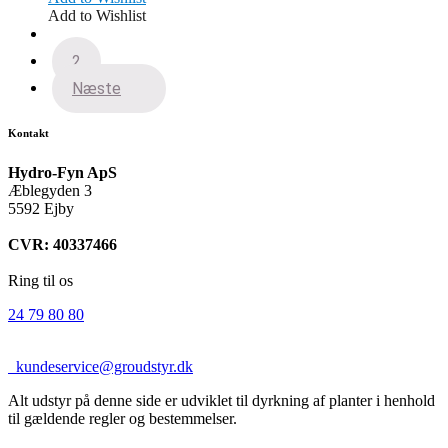
var:
er:
Add to Wishlist
499,00 kr..
299,00 kr..
1
2
Næste
Kontakt
Hydro-Fyn ApS
Æblegyden 3
5592 Ejby
CVR: 40337466
Ring til os
24 79 80 80
kundeservice@groudstyr.dk
Alt udstyr på denne side er udviklet til dyrkning af planter i henhold
til gældende regler og bestemmelser.