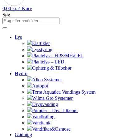
0,00
kr.
Kurv
0
Søg
Lys
Elartikler
Lysstyring
Plantelys – HPS/MH/CFL
Plantelys – LED
Ophæng & Tilbehør
Hydro
Alien Systemer
Autopot
Terra Aquatica Vandings System
Wilma Gro Systemer
Drypvanding
Pumper – Div. Tilbehør
Vandkøling
Vandtank
Vandfilter&Osmose
Gødning