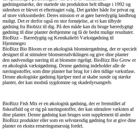
gødningsmærke, der startede sin produktion helt tilbage i 1992 og
sidenhen er blevet et eftertragtet valg. Det gælder både for privat og
af store virksomheder. Deres mission er at gøre bæredygtig landbrug
muligt. Det er derfor også en stor fornøjelse, at vi kan tilbyde
gødning fra Biobizz til dig. På den måde kan du bruge bæredygtigt
gødning til dine planter derhjemme og få de bedst mulige resultater.
BioBizz – Bæredygtig og Kemikaliefri Vækstgødning til
Hjemmegro
BioBizz Bio Bloom er en økologisk blomstergødning, der er specielt
designet til at stimulere blomsterudviklingen og give dine planter
den nødvendige næring til at blomstre rigeligt. BioBizz Bio Grow er
en økologisk vækstgødning. Denne gødning indeholder alle de
næringsstoffer, som dine planter har brug for i den tidlige vækstfase.
Denne økologiske gødning hjælper med at skabe sunde og stærke
planter, der kan modstå sygdomme og skadedyrsangreb.
BioBizz Fish Mix er en økologisk gødning, der er fremstillet af
fiskeaffald og er rig på næringsstoffer, der kan stimulere væksten af
dine planter. Denne gødning kan bruges som supplement til andre
BioBizz produkter eller som en selvstændig gødning for at give dine
planter en ekstra ernæringsmæssig fordel.