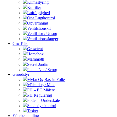
Klimastyring
Kulfilter
Luftfugtighed
Ona Lugtkontrol
Opvarmning
Ventilationskit
Ventilator / Udsug
Ventilationsslanger
Gro Telte
Growtent
Homebox
Mammoth
Secret Jardin
Plante Net / Scrog
Groudstyr
Mylar Og Bassin Folie
Måleudstyr Mm.
PH – EC Målere
PH Regulering
Potter – Underskåle
Skadedyrskontrol
Tasker
Efterbehandling