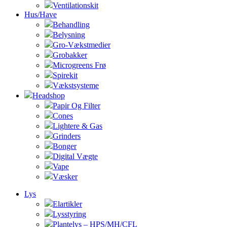
Ventilationskit
Hus/Have
Behandling
Belysning
Gro-Vækstmedier
Grobakker
Microgreens Frø
Spirekit
Vækstsysteme
Headshop
Papir Og Filter
Cones
Lightere & Gas
Grinders
Bonger
Digital Vægte
Vape
Væsker
Lys
Elartikler
Lysstyring
Plantelys – HPS/MH/CFL