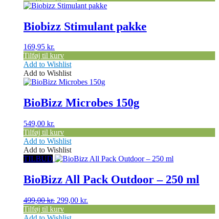
Biobizz Stimulant pakke
169,95
kr.
Tilføj til kurv
Add to Wishlist
Add to Wishlist
BioBizz Microbes 150g
549,00
kr.
Tilføj til kurv
Add to Wishlist
Add to Wishlist
TILBUD
BioBizz All Pack Outdoor – 250 ml
Den
Den
499,00
kr.
299,00
kr.
oprindelige
aktuelle
Tilføj til kurv
pris
pris
Add to Wishlist