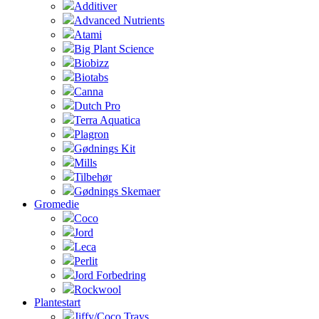
Additiver
Advanced Nutrients
Atami
Big Plant Science
Biobizz
Biotabs
Canna
Dutch Pro
Terra Aquatica
Plagron
Gødnings Kit
Mills
Tilbehør
Gødnings Skemaer
Gromedie
Coco
Jord
Leca
Perlit
Jord Forbedring
Rockwool
Plantestart
Jiffy/Coco Trays