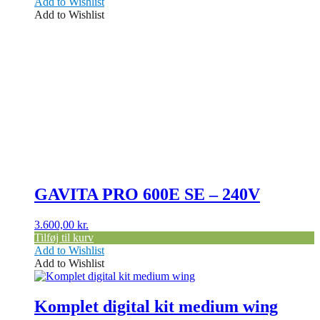
Add to Wishlist
Add to Wishlist
GAVITA PRO 600E SE – 240V
3.600,00
kr.
Tilføj til kurv
Add to Wishlist
Add to Wishlist
Dette
vare
har
Komplet digital kit medium wing
flere