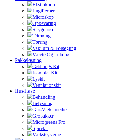
Ekstraktion
Lugtfjerner
Microskop
Opbevaring
Strygeposer
Trimning
Tørring
Vakuum & Forsegling
Vægte Og Tilbehør
Pakkeløsning
Gødnings Kit
Komplet Kit
Lyskit
Ventilationskit
Hus/Have
Behandling
Belysning
Gro-Vækstmedier
Grobakker
Microgreens Frø
Spirekit
Vækstsysteme