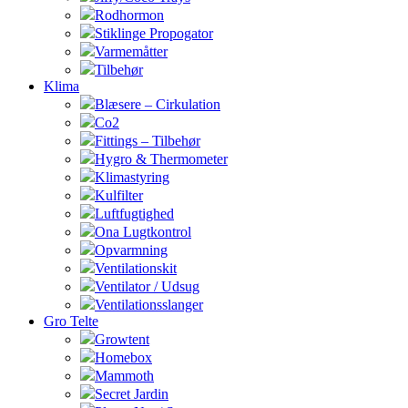
Rodhormon
Stiklinge Propogator
Varmemåtter
Tilbehør
Klima
Blæsere – Cirkulation
Co2
Fittings – Tilbehør
Hygro & Thermometer
Klimastyring
Kulfilter
Luftfugtighed
Ona Lugtkontrol
Opvarmning
Ventilationskit
Ventilator / Udsug
Ventilationsslanger
Gro Telte
Growtent
Homebox
Mammoth
Secret Jardin