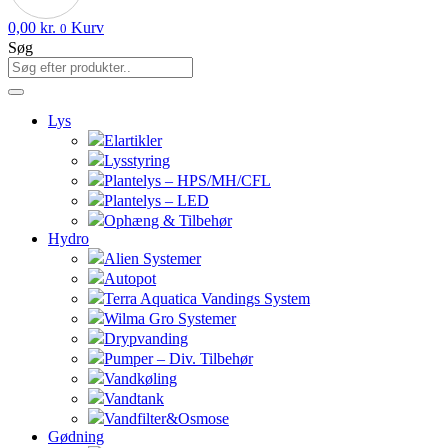
0,00
kr.
Kurv
0
Søg
Lys
Elartikler
Lysstyring
Plantelys – HPS/MH/CFL
Plantelys – LED
Ophæng & Tilbehør
Hydro
Alien Systemer
Autopot
Terra Aquatica Vandings System
Wilma Gro Systemer
Drypvanding
Pumper – Div. Tilbehør
Vandkøling
Vandtank
Vandfilter&Osmose
Gødning