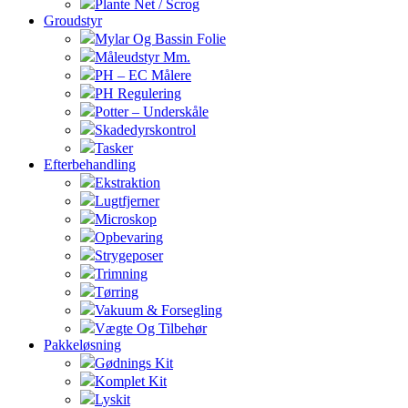
Plante Net / Scrog
Groudstyr
Mylar Og Bassin Folie
Måleudstyr Mm.
PH – EC Målere
PH Regulering
Potter – Underskåle
Skadedyrskontrol
Tasker
Efterbehandling
Ekstraktion
Lugtfjerner
Microskop
Opbevaring
Strygeposer
Trimning
Tørring
Vakuum & Forsegling
Vægte Og Tilbehør
Pakkeløsning
Gødnings Kit
Komplet Kit
Lyskit