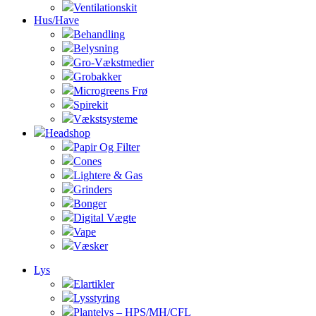
Ventilationskit
Hus/Have
Behandling
Belysning
Gro-Vækstmedier
Grobakker
Microgreens Frø
Spirekit
Vækstsysteme
Headshop
Papir Og Filter
Cones
Lightere & Gas
Grinders
Bonger
Digital Vægte
Vape
Væsker
Lys
Elartikler
Lysstyring
Plantelys – HPS/MH/CFL