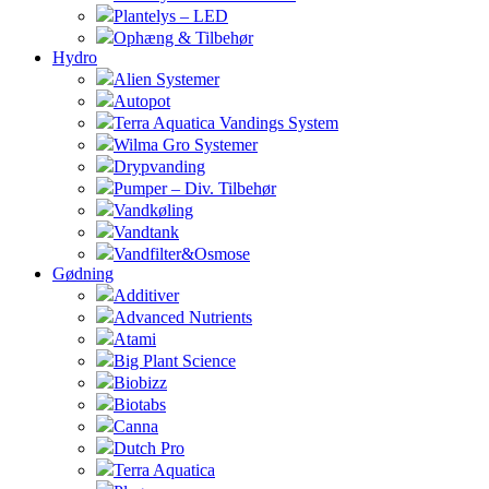
Plantelys – LED
Ophæng & Tilbehør
Hydro
Alien Systemer
Autopot
Terra Aquatica Vandings System
Wilma Gro Systemer
Drypvanding
Pumper – Div. Tilbehør
Vandkøling
Vandtank
Vandfilter&Osmose
Gødning
Additiver
Advanced Nutrients
Atami
Big Plant Science
Biobizz
Biotabs
Canna
Dutch Pro
Terra Aquatica