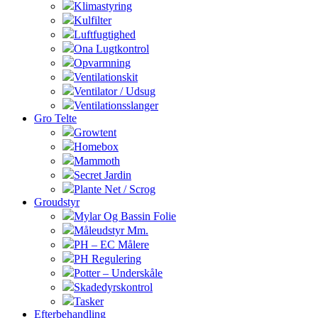
Klimastyring
Kulfilter
Luftfugtighed
Ona Lugtkontrol
Opvarmning
Ventilationskit
Ventilator / Udsug
Ventilationsslanger
Gro Telte
Growtent
Homebox
Mammoth
Secret Jardin
Plante Net / Scrog
Groudstyr
Mylar Og Bassin Folie
Måleudstyr Mm.
PH – EC Målere
PH Regulering
Potter – Underskåle
Skadedyrskontrol
Tasker
Efterbehandling