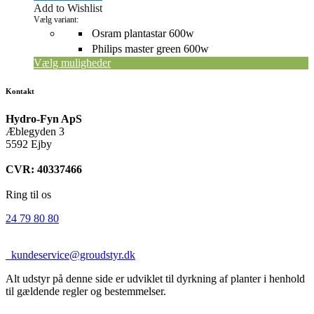
på
Add to Wishlist
varesiden
Vælg variant:
Osram plantastar 600w
Philips master green 600w
Vælg muligheder
Kontakt
Hydro-Fyn ApS
Æblegyden 3
5592 Ejby
CVR: 40337466
Ring til os
24 79 80 80
kundeservice@groudstyr.dk
Alt udstyr på denne side er udviklet til dyrkning af planter i henhold
til gældende regler og bestemmelser.