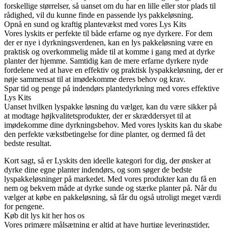
forskellige størrelser, så uanset om du har en lille eller stor plads til
rådighed, vil du kunne finde en passende lys pakkeløsning.
Opnå en sund og kraftig plantevækst med vores Lys Kits
Vores lyskits er perfekte til både erfarne og nye dyrkere. For dem
der er nye i dyrkningsverdenen, kan en lys pakkeløsning være en
praktisk og overkommelig måde til at komme i gang med at dyrke
planter der hjemme. Samtidig kan de mere erfarne dyrkere nyde
fordelene ved at have en effektiv og praktisk lyspakkeløsning, der er
nøje sammensat til at imødekomme deres behov og krav.
Spar tid og penge på indendørs plantedyrkning med vores effektive
Lys Kits
Uanset hvilken lyspakke løsning du vælger, kan du være sikker på
at modtage højkvalitetsprodukter, der er skræddersyet til at
imødekomme dine dyrkningsbehov. Med vores lyskits kan du skabe
den perfekte vækstbetingelse for dine planter, og dermed få det
bedste resultat.
Kort sagt, så er Lyskits den ideelle kategori for dig, der ønsker at
dyrke dine egne planter indendørs, og som søger de bedste
lyspakkeløsninger på markedet. Med vores produkter kan du få en
nem og bekvem måde at dyrke sunde og stærke planter på. Når du
vælger at købe en pakkeløsning, så får du også utroligt meget værdi
for pengene.
Køb dit lys kit her hos os
Vores primære målsætning er altid at have hurtige leveringstider,