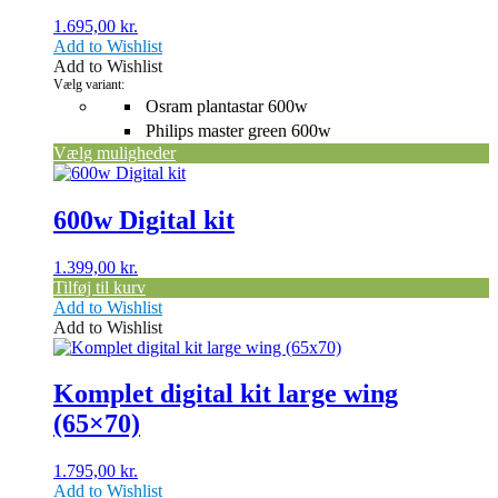
varianter.
1.695,00
kr.
Mulighederne
Add to Wishlist
kan
Add to Wishlist
vælges
Vælg variant:
på
Osram plantastar 600w
varesiden
Philips master green 600w
Vælg muligheder
600w Digital kit
1.399,00
kr.
Tilføj til kurv
Add to Wishlist
Add to Wishlist
Dette
vare
har
Komplet digital kit large wing
flere
(65×70)
varianter.
Mulighederne
kan
1.795,00
kr.
vælges
Add to Wishlist