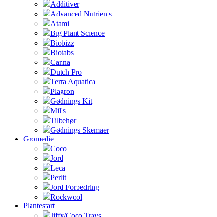
Additiver
Advanced Nutrients
Atami
Big Plant Science
Biobizz
Biotabs
Canna
Dutch Pro
Terra Aquatica
Plagron
Gødnings Kit
Mills
Tilbehør
Gødnings Skemaer
Gromedie
Coco
Jord
Leca
Perlit
Jord Forbedring
Rockwool
Plantestart
Jiffy/Coco Trays