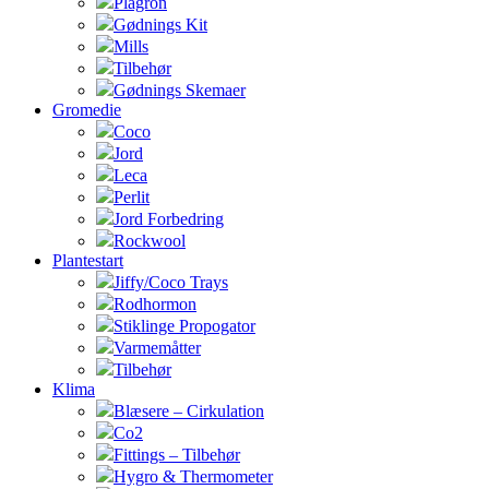
Plagron
Gødnings Kit
Mills
Tilbehør
Gødnings Skemaer
Gromedie
Coco
Jord
Leca
Perlit
Jord Forbedring
Rockwool
Plantestart
Jiffy/Coco Trays
Rodhormon
Stiklinge Propogator
Varmemåtter
Tilbehør
Klima
Blæsere – Cirkulation
Co2
Fittings – Tilbehør
Hygro & Thermometer