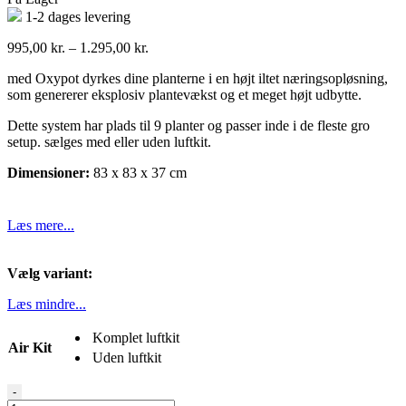
1-2 dages levering
Prisinterval:
995,00
kr.
–
1.295,00
kr.
995,00 kr.
med Oxypot dyrkes dine planterne i en højt iltet næringsopløsning,
til
som genererer eksplosiv plantevækst og et meget højt udbytte.
1.295,00 kr.
Dette system har plads til 9 planter og passer inde i de fleste gro
setup. sælges med eller uden luftkit.
Dimensioner:
83 x 83 x 37 cm
Læs mere...
Vælg variant:
Læs mindre...
Komplet luftkit
Air Kit
Uden luftkit
Oxypot
-