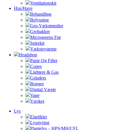
Ventilationskit
Hus/Have
Behandling
Belysning
Gro-Vækstmedier
Grobakker
Microgreens Frø
Spirekit
Vækstsysteme
Headshop
Papir Og Filter
Cones
Lightere & Gas
Grinders
Bonger
Digital Vægte
Vape
Væsker
Lys
Elartikler
Lysstyring
Plantelys – HPS/MH/CFL