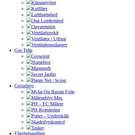
Klimastyring
Kulfilter
Luftfugtighed
Ona Lugtkontrol
Opvarmning
Ventilationskit
Ventilator / Udsug
Ventilationsslanger
Gro Telte
Growtent
Homebox
Mammoth
Secret Jardin
Plante Net / Scrog
Groudstyr
Mylar Og Bassin Folie
Måleudstyr Mm.
PH – EC Målere
PH Regulering
Potter – Underskåle
Skadedyrskontrol
Tasker
Efterbehandling