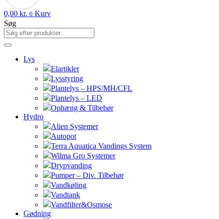
0,00
kr.
Kurv
0
Søg
Lys
Elartikler
Lysstyring
Plantelys – HPS/MH/CFL
Plantelys – LED
Ophæng & Tilbehør
Hydro
Alien Systemer
Autopot
Terra Aquatica Vandings System
Wilma Gro Systemer
Drypvanding
Pumper – Div. Tilbehør
Vandkøling
Vandtank
Vandfilter&Osmose
Gødning