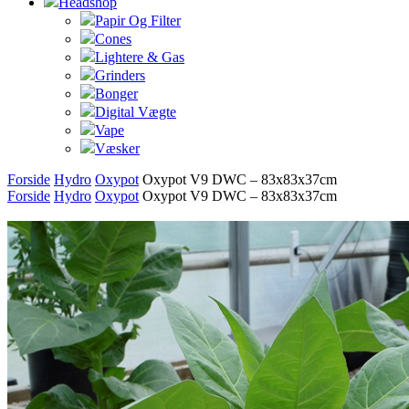
Headshop
Papir Og Filter
Cones
Lightere & Gas
Grinders
Bonger
Digital Vægte
Vape
Væsker
Forside
Hydro
Oxypot
Oxypot V9 DWC – 83x83x37cm
Forside
Hydro
Oxypot
Oxypot V9 DWC – 83x83x37cm