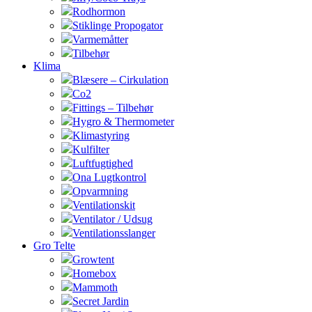
Rodhormon
Stiklinge Propogator
Varmemåtter
Tilbehør
Klima
Blæsere – Cirkulation
Co2
Fittings – Tilbehør
Hygro & Thermometer
Klimastyring
Kulfilter
Luftfugtighed
Ona Lugtkontrol
Opvarmning
Ventilationskit
Ventilator / Udsug
Ventilationsslanger
Gro Telte
Growtent
Homebox
Mammoth
Secret Jardin