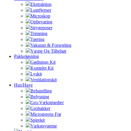
Ekstraktion
Lugtfjerner
Microskop
Opbevaring
Strygeposer
Trimning
Tørring
Vakuum & Forsegling
Vægte Og Tilbehør
Pakkeløsning
Gødnings Kit
Komplet Kit
Lyskit
Ventilationskit
Hus/Have
Behandling
Belysning
Gro-Vækstmedier
Grobakker
Microgreens Frø
Spirekit
Vækstsysteme