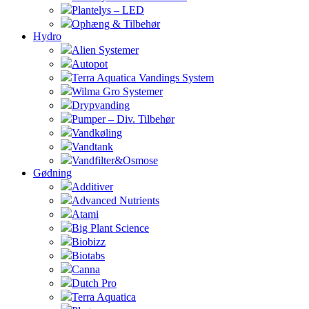
Plantelys – LED
Ophæng & Tilbehør
Hydro
Alien Systemer
Autopot
Terra Aquatica Vandings System
Wilma Gro Systemer
Drypvanding
Pumper – Div. Tilbehør
Vandkøling
Vandtank
Vandfilter&Osmose
Gødning
Additiver
Advanced Nutrients
Atami
Big Plant Science
Biobizz
Biotabs
Canna
Dutch Pro
Terra Aquatica