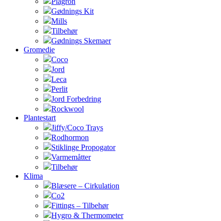
Plagron
Gødnings Kit
Mills
Tilbehør
Gødnings Skemaer
Gromedie
Coco
Jord
Leca
Perlit
Jord Forbedring
Rockwool
Plantestart
Jiffy/Coco Trays
Rodhormon
Stiklinge Propogator
Varmemåtter
Tilbehør
Klima
Blæsere – Cirkulation
Co2
Fittings – Tilbehør
Hygro & Thermometer