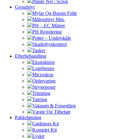
Plante Net / Scrog
Groudstyr
Mylar Og Bassin Folie
Måleudstyr Mm.
PH – EC Målere
PH Regulering
Potter – Underskåle
Skadedyrskontrol
Tasker
Efterbehandling
Ekstraktion
Lugtfjerner
Microskop
Opbevaring
Strygeposer
Trimning
Tørring
Vakuum & Forsegling
Vægte Og Tilbehør
Pakkeløsning
Gødnings Kit
Komplet Kit
Lyskit