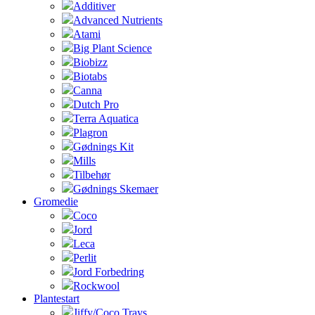
Additiver
Advanced Nutrients
Atami
Big Plant Science
Biobizz
Biotabs
Canna
Dutch Pro
Terra Aquatica
Plagron
Gødnings Kit
Mills
Tilbehør
Gødnings Skemaer
Gromedie
Coco
Jord
Leca
Perlit
Jord Forbedring
Rockwool
Plantestart
Jiffy/Coco Trays