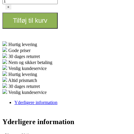
V9
DWC
+
-
83x83x37cm
Tilføj til kurv
antal
Hurtig levering
Gode priser
30 dages returret
Nem og sikker betaling
Venlig kundeservice
Hurtig levering
Altid prismatch
30 dages returret
Venlig kundeservice
Yderligere information
Yderligere information