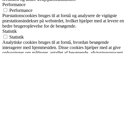
Performance
Performance
Præstationscookies bruges til at forstå og analysere de vigtigste
præstationsindekser på webstedet, hvilket hjælper med at levere en
bedre brugeroplevelse for de besøgende.
Statistik
Statistik
Analytiske cookies bruges til at forstå, hvordan besøgende
interagerer med hjemmesiden. Disse cookies hjælper med at give
oplysninger om målinger, antallet af besøgende, afvisningsprocent,
trafikkilde osv.
Markedsføring
Markedsføring
Annoncecookies bruges til at give besøgende relevante annoncer og
marketingkampagner. Disse cookies sporer besøgende på tværs af
websteder og indsamler oplysninger for at levere tilpassede
annoncer.
Andre
Andre
Andre ikke-kategoriserede cookies er dem, der analyseres og endnu
ikke er klassificeret i en kategori.
GEM & ACCEPTÈR