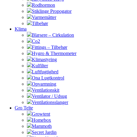
Rodhormon
Stiklinge Propogator
Varmemåtter
Tilbehør
Klima
Blæsere – Cirkulation
Co2
Fittings – Tilbehør
Hygro & Thermometer
Klimastyring
Kulfilter
Luftfugtighed
Ona Lugtkontrol
Opvarmning
Ventilationskit
Ventilator / Udsug
Ventilationsslanger
Gro Telte
Growtent
Homebox
Mammoth
Secret Jardin