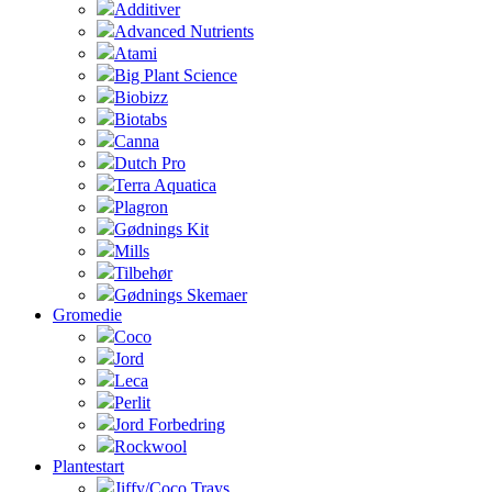
Additiver
Advanced Nutrients
Atami
Big Plant Science
Biobizz
Biotabs
Canna
Dutch Pro
Terra Aquatica
Plagron
Gødnings Kit
Mills
Tilbehør
Gødnings Skemaer
Gromedie
Coco
Jord
Leca
Perlit
Jord Forbedring
Rockwool
Plantestart
Jiffy/Coco Trays