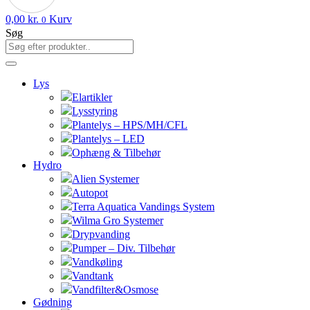
0,00
kr.
Kurv
0
Søg
Lys
Elartikler
Lysstyring
Plantelys – HPS/MH/CFL
Plantelys – LED
Ophæng & Tilbehør
Hydro
Alien Systemer
Autopot
Terra Aquatica Vandings System
Wilma Gro Systemer
Drypvanding
Pumper – Div. Tilbehør
Vandkøling
Vandtank
Vandfilter&Osmose
Gødning