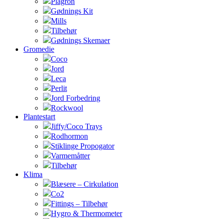
Plagron
Gødnings Kit
Mills
Tilbehør
Gødnings Skemaer
Gromedie
Coco
Jord
Leca
Perlit
Jord Forbedring
Rockwool
Plantestart
Jiffy/Coco Trays
Rodhormon
Stiklinge Propogator
Varmemåtter
Tilbehør
Klima
Blæsere – Cirkulation
Co2
Fittings – Tilbehør
Hygro & Thermometer