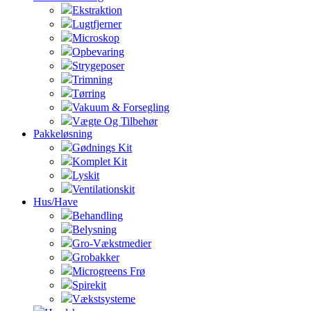
Ekstraktion
Lugtfjerner
Microskop
Opbevaring
Strygeposer
Trimning
Tørring
Vakuum & Forsegling
Vægte Og Tilbehør
Pakkeløsning
Gødnings Kit
Komplet Kit
Lyskit
Ventilationskit
Hus/Have
Behandling
Belysning
Gro-Vækstmedier
Grobakker
Microgreens Frø
Spirekit
Vækstsysteme