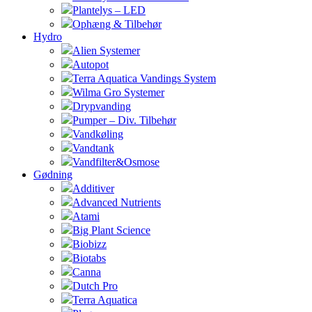
Plantelys – LED
Ophæng & Tilbehør
Hydro
Alien Systemer
Autopot
Terra Aquatica Vandings System
Wilma Gro Systemer
Drypvanding
Pumper – Div. Tilbehør
Vandkøling
Vandtank
Vandfilter&Osmose
Gødning
Additiver
Advanced Nutrients
Atami
Big Plant Science
Biobizz
Biotabs
Canna
Dutch Pro
Terra Aquatica