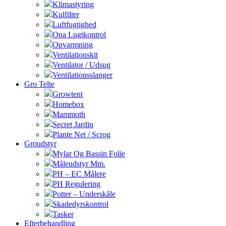
Klimastyring
Kulfilter
Luftfugtighed
Ona Lugtkontrol
Opvarmning
Ventilationskit
Ventilator / Udsug
Ventilationsslanger
Gro Telte
Growtent
Homebox
Mammoth
Secret Jardin
Plante Net / Scrog
Groudstyr
Mylar Og Bassin Folie
Måleudstyr Mm.
PH – EC Målere
PH Regulering
Potter – Underskåle
Skadedyrskontrol
Tasker
Efterbehandling