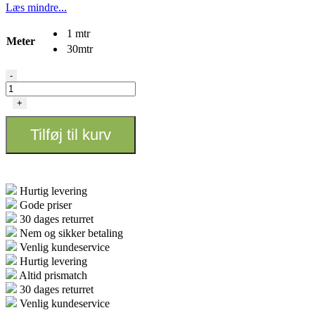
Læs mindre...
1 mtr
Meter
30mtr
16
-
mm
Forsyningsslange
+
antal
Tilføj til kurv
Hurtig levering
Gode priser
30 dages returret
Nem og sikker betaling
Venlig kundeservice
Hurtig levering
Altid prismatch
30 dages returret
Venlig kundeservice