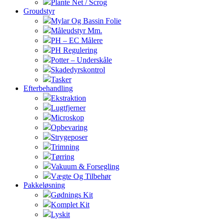
Plante Net / Scrog
Groudstyr
Mylar Og Bassin Folie
Måleudstyr Mm.
PH – EC Målere
PH Regulering
Potter – Underskåle
Skadedyrskontrol
Tasker
Efterbehandling
Ekstraktion
Lugtfjerner
Microskop
Opbevaring
Strygeposer
Trimning
Tørring
Vakuum & Forsegling
Vægte Og Tilbehør
Pakkeløsning
Gødnings Kit
Komplet Kit
Lyskit