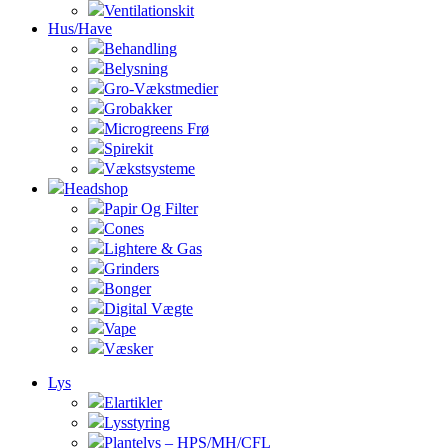
Ventilationskit
Hus/Have
Behandling
Belysning
Gro-Vækstmedier
Grobakker
Microgreens Frø
Spirekit
Vækstsysteme
Headshop
Papir Og Filter
Cones
Lightere & Gas
Grinders
Bonger
Digital Vægte
Vape
Væsker
Lys
Elartikler
Lysstyring
Plantelys – HPS/MH/CFL