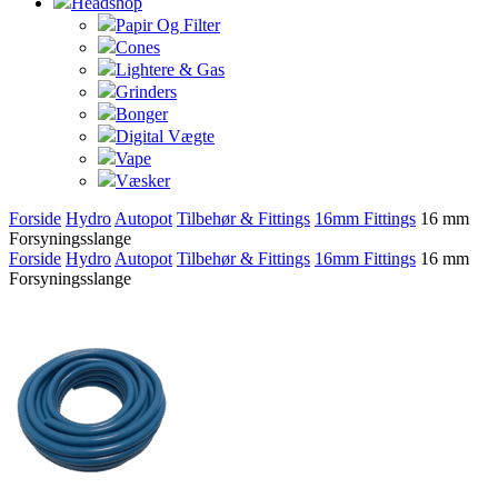
Headshop
Papir Og Filter
Cones
Lightere & Gas
Grinders
Bonger
Digital Vægte
Vape
Væsker
Forside
Hydro
Autopot
Tilbehør & Fittings
16mm Fittings
16 mm
Forsyningsslange
Forside
Hydro
Autopot
Tilbehør & Fittings
16mm Fittings
16 mm
Forsyningsslange