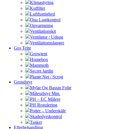
Klimastyring
Kulfilter
Luftfugtighed
Ona Lugtkontrol
Opvarmning
Ventilationskit
Ventilator / Udsug
Ventilationsslanger
Gro Telte
Growtent
Homebox
Mammoth
Secret Jardin
Plante Net / Scrog
Groudstyr
Mylar Og Bassin Folie
Måleudstyr Mm.
PH – EC Målere
PH Regulering
Potter – Underskåle
Skadedyrskontrol
Tasker
Efterbehandling