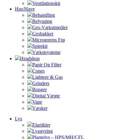
Ventilationskit
Hus/Have
Behandling
Belysning
Gro-Vækstmedier
Grobakker
Microgreens Frø
Spirekit
Vækstsysteme
Headshop
Papir Og Filter
Cones
Lightere & Gas
Grinders
Bonger
Digital Vægte
Vape
Væsker
Lys
Elartikler
Lysstyring
Plantelys – HPS/MH/CFL