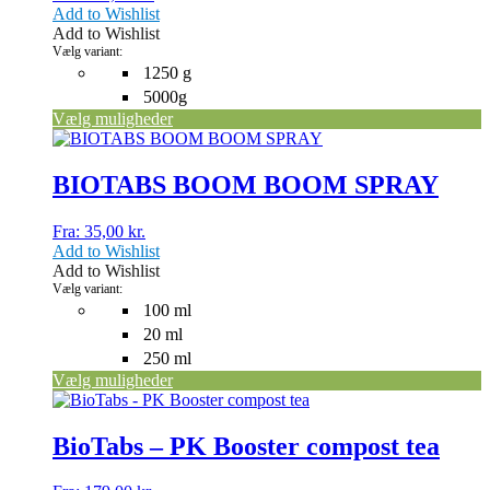
Add to Wishlist
kan
Add to Wishlist
vælges
Vælg variant:
på
1250 g
varesiden
5000g
Vælg muligheder
Dette
vare
har
BIOTABS BOOM BOOM SPRAY
flere
varianter.
Fra:
35,00
kr.
Mulighederne
Add to Wishlist
kan
Add to Wishlist
vælges
Vælg variant:
på
100 ml
varesiden
20 ml
250 ml
Vælg muligheder
Dette
vare
har
BioTabs – PK Booster compost tea
flere
varianter.