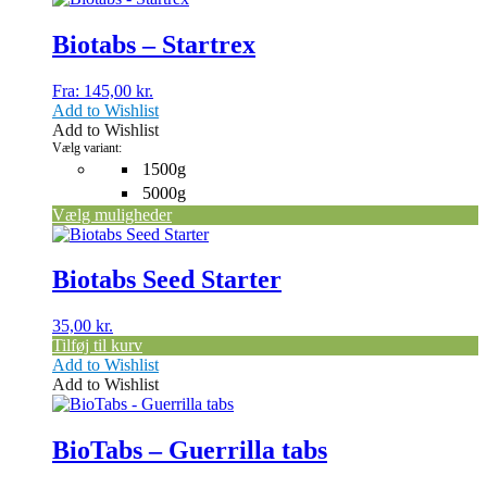
vare
har
Biotabs – Startrex
flere
varianter.
Fra:
145,00
kr.
Mulighederne
Add to Wishlist
kan
Add to Wishlist
vælges
Vælg variant:
på
1500g
varesiden
5000g
Vælg muligheder
Biotabs Seed Starter
35,00
kr.
Tilføj til kurv
Add to Wishlist
Add to Wishlist
Dette
vare
har
BioTabs – Guerrilla tabs
flere
varianter.