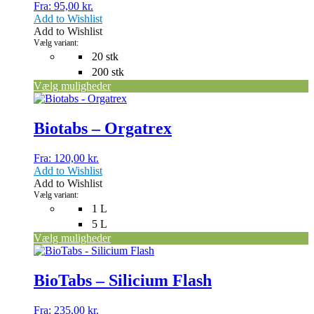
Fra:
95,00
kr.
Mulighederne
Add to Wishlist
kan
Add to Wishlist
vælges
Vælg variant:
på
20 stk
varesiden
200 stk
Vælg muligheder
Dette
vare
har
Biotabs – Orgatrex
flere
varianter.
Fra:
120,00
kr.
Mulighederne
Add to Wishlist
kan
Add to Wishlist
vælges
Vælg variant:
på
1 L
varesiden
5 L
Vælg muligheder
Dette
vare
har
BioTabs – Silicium Flash
flere
varianter.
Fra:
235,00
kr.
Mulighederne