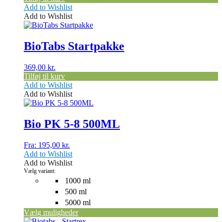
Add to Wishlist
Add to Wishlist
BioTabs Startpakke
369,00
kr.
Tilføj til kurv
Add to Wishlist
Add to Wishlist
Dette
vare
har
Bio PK 5-8 500ML
flere
varianter.
Fra:
195,00
kr.
Mulighederne
Add to Wishlist
kan
Add to Wishlist
vælges
Vælg variant:
på
1000 ml
varesiden
500 ml
5000 ml
Vælg muligheder
Dette