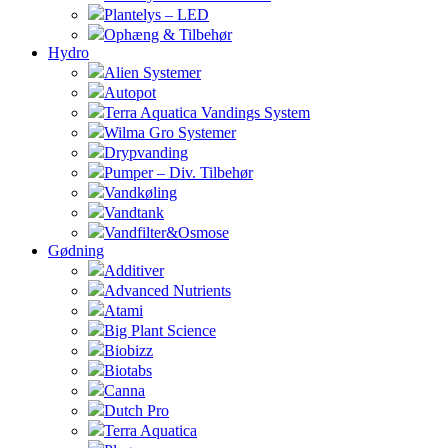
Plantelys – LED
Ophæng & Tilbehør
Hydro
Alien Systemer
Autopot
Terra Aquatica Vandings System
Wilma Gro Systemer
Drypvanding
Pumper – Div. Tilbehør
Vandkøling
Vandtank
Vandfilter&Osmose
Gødning
Additiver
Advanced Nutrients
Atami
Big Plant Science
Biobizz
Biotabs
Canna
Dutch Pro
Terra Aquatica