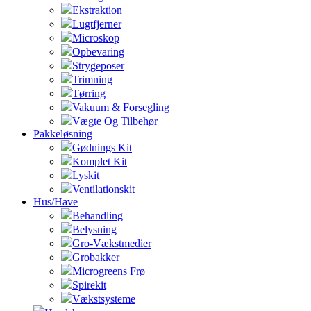
Ekstraktion
Lugtfjerner
Microskop
Opbevaring
Strygeposer
Trimning
Tørring
Vakuum & Forsegling
Vægte Og Tilbehør
Pakkeløsning
Gødnings Kit
Komplet Kit
Lyskit
Ventilationskit
Hus/Have
Behandling
Belysning
Gro-Vækstmedier
Grobakker
Microgreens Frø
Spirekit
Vækstsysteme