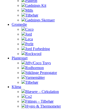
Plagron
Gødnings Kit
Mills
Tilbehør
Gødnings Skemaer
Gromedie
Coco
Jord
Leca
Perlit
Jord Forbedring
Rockwool
Plantestart
Jiffy/Coco Trays
Rodhormon
Stiklinge Propogator
Varmemåtter
Tilbehør
Klima
Blæsere – Cirkulation
Co2
Fittings – Tilbehør
Hygro & Thermometer