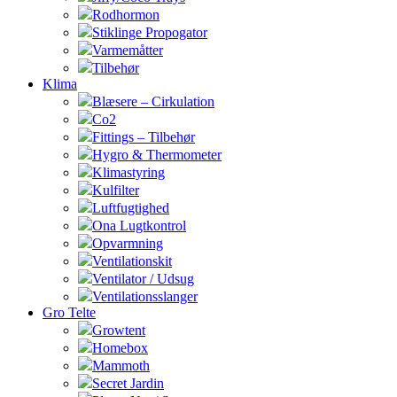
Rodhormon
Stiklinge Propogator
Varmemåtter
Tilbehør
Klima
Blæsere – Cirkulation
Co2
Fittings – Tilbehør
Hygro & Thermometer
Klimastyring
Kulfilter
Luftfugtighed
Ona Lugtkontrol
Opvarmning
Ventilationskit
Ventilator / Udsug
Ventilationsslanger
Gro Telte
Growtent
Homebox
Mammoth
Secret Jardin