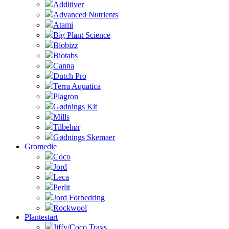
Additiver
Advanced Nutrients
Atami
Big Plant Science
Biobizz
Biotabs
Canna
Dutch Pro
Terra Aquatica
Plagron
Gødnings Kit
Mills
Tilbehør
Gødnings Skemaer
Gromedie
Coco
Jord
Leca
Perlit
Jord Forbedring
Rockwool
Plantestart
Jiffy/Coco Trays