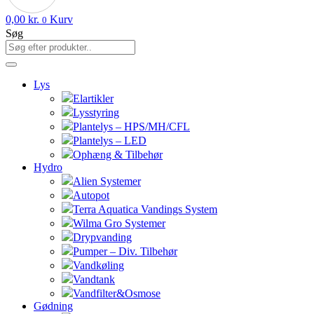
0,00
kr.
Kurv
0
Søg
Lys
Elartikler
Lysstyring
Plantelys – HPS/MH/CFL
Plantelys – LED
Ophæng & Tilbehør
Hydro
Alien Systemer
Autopot
Terra Aquatica Vandings System
Wilma Gro Systemer
Drypvanding
Pumper – Div. Tilbehør
Vandkøling
Vandtank
Vandfilter&Osmose
Gødning