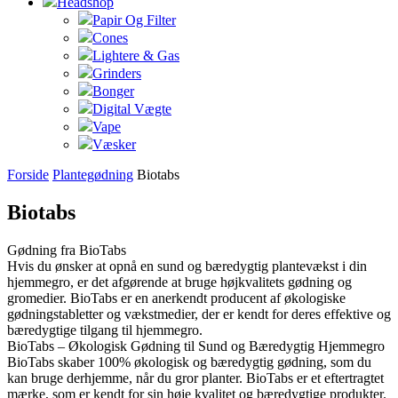
Headshop
Papir Og Filter
Cones
Lightere & Gas
Grinders
Bonger
Digital Vægte
Vape
Væsker
Forside
Plantegødning
Biotabs
Biotabs
Gødning fra BioTabs
Hvis du ønsker at opnå en sund og bæredygtig plantevækst i din
hjemmegro, er det afgørende at bruge højkvalitets gødning og
gromedier. BioTabs er en anerkendt producent af økologiske
gødningstabletter og vækstmedier, der er kendt for deres effektive og
bæredygtige tilgang til hjemmegro.
BioTabs – Økologisk Gødning til Sund og Bæredygtig Hjemmegro
BioTabs skaber 100% økologisk og bæredygtig gødning, som du
kan bruge derhjemme, når du gror planter. BioTabs er et eftertragtet
mærke, som er kendt for sin høje kvalitet og bæredygtige produkter.