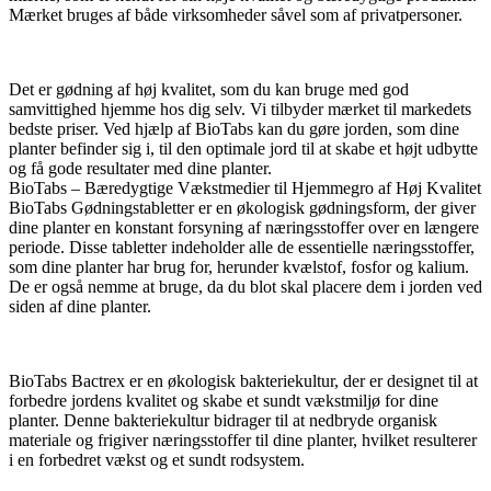
Mærket bruges af både virksomheder såvel som af privatpersoner.
Det er gødning af høj kvalitet, som du kan bruge med god
samvittighed hjemme hos dig selv. Vi tilbyder mærket til markedets
bedste priser. Ved hjælp af BioTabs kan du gøre jorden, som dine
planter befinder sig i, til den optimale jord til at skabe et højt udbytte
og få gode resultater med dine planter.
BioTabs – Bæredygtige Vækstmedier til Hjemmegro af Høj Kvalitet
BioTabs Gødningstabletter er en økologisk gødningsform, der giver
dine planter en konstant forsyning af næringsstoffer over en længere
periode. Disse tabletter indeholder alle de essentielle næringsstoffer,
som dine planter har brug for, herunder kvælstof, fosfor og kalium.
De er også nemme at bruge, da du blot skal placere dem i jorden ved
siden af dine planter.
BioTabs Bactrex er en økologisk bakteriekultur, der er designet til at
forbedre jordens kvalitet og skabe et sundt vækstmiljø for dine
planter. Denne bakteriekultur bidrager til at nedbryde organisk
materiale og frigiver næringsstoffer til dine planter, hvilket resulterer
i en forbedret vækst og et sundt rodsystem.