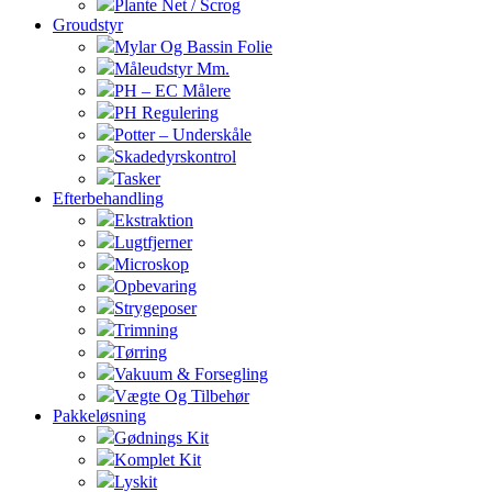
Plante Net / Scrog
Groudstyr
Mylar Og Bassin Folie
Måleudstyr Mm.
PH – EC Målere
PH Regulering
Potter – Underskåle
Skadedyrskontrol
Tasker
Efterbehandling
Ekstraktion
Lugtfjerner
Microskop
Opbevaring
Strygeposer
Trimning
Tørring
Vakuum & Forsegling
Vægte Og Tilbehør
Pakkeløsning
Gødnings Kit
Komplet Kit
Lyskit