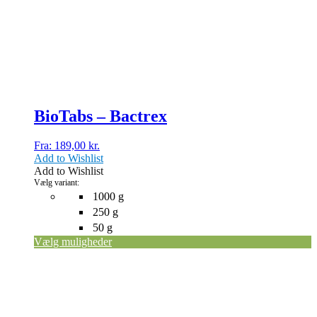
varianter.
Mulighederne
kan
vælges
på
varesiden
BioTabs – Bactrex
Fra:
189,00
kr.
Add to Wishlist
Add to Wishlist
Vælg variant:
1000 g
250 g
50 g
Vælg muligheder
Dette
vare
har
flere
varianter.