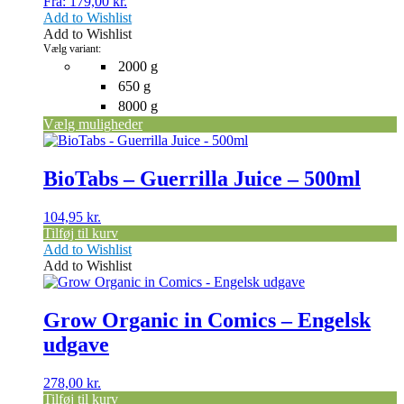
Fra:
179,00
kr.
Mulighederne
Add to Wishlist
kan
Add to Wishlist
vælges
Vælg variant:
på
2000 g
varesiden
650 g
8000 g
Vælg muligheder
BioTabs – Guerrilla Juice – 500ml
104,95
kr.
Tilføj til kurv
Add to Wishlist
Add to Wishlist
Grow Organic in Comics – Engelsk
udgave
278,00
kr.
Tilføj til kurv