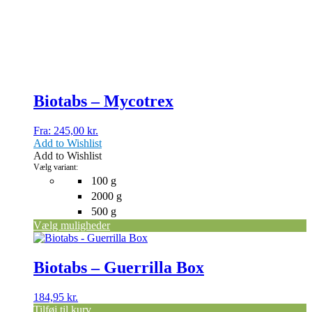
Mulighederne
kan
vælges
på
varesiden
Biotabs – Mycotrex
Fra:
245,00
kr.
Add to Wishlist
Add to Wishlist
Vælg variant:
100 g
2000 g
500 g
Vælg muligheder
Biotabs – Guerrilla Box
184,95
kr.
Tilføj til kurv