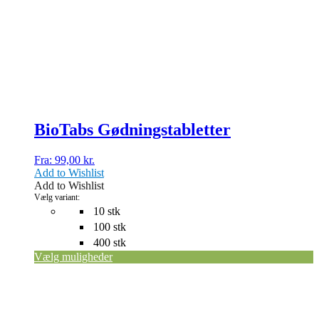
flere
varianter.
Mulighederne
kan
vælges
på
varesiden
BioTabs Gødningstabletter
Fra:
99,00
kr.
Add to Wishlist
Add to Wishlist
Vælg variant:
10 stk
100 stk
400 stk
Vælg muligheder
Dette
vare
har
flere