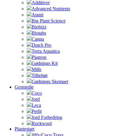
Additiver
Advanced Nutrients
Atami
Big Plant Science
Biobizz
Biotabs
Canna
Dutch Pro
Terra Aquatica
Plagron
Gødnings Kit
Mills
Tilbehør
Gødnings Skemaer
Gromedie
Coco
Jord
Leca
Perlit
Jord Forbedring
Rockwool
Plantestart
Jiffy/Coco Trays