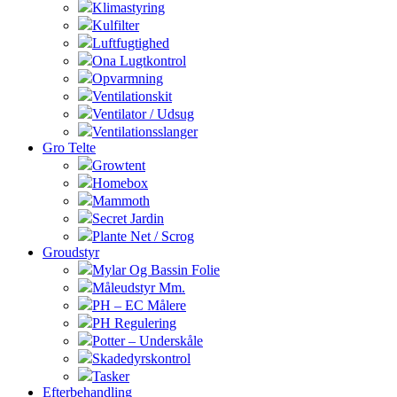
Klimastyring
Kulfilter
Luftfugtighed
Ona Lugtkontrol
Opvarmning
Ventilationskit
Ventilator / Udsug
Ventilationsslanger
Gro Telte
Growtent
Homebox
Mammoth
Secret Jardin
Plante Net / Scrog
Groudstyr
Mylar Og Bassin Folie
Måleudstyr Mm.
PH – EC Målere
PH Regulering
Potter – Underskåle
Skadedyrskontrol
Tasker
Efterbehandling