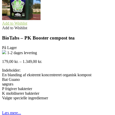
Add to Wishlist
Add to Wishlist
BioTabs – PK Booster compost tea
På Lager
1-2 dages levering
Prisinterval:
179,00
kr.
–
1.349,00
kr.
179,00 kr.
Indeholder:
til
En blanding af ekstremt koncentreret organisk kompost
1.349,00 kr.
Bat Guano
søgræs
P frigiver bakterier
K mobiliserer bakterier
Valgte specielle ingredienser
Læs mere...