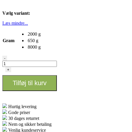
Vælg variant:
Læs mindre...
2000 g
Gram
650 g
8000 g
BioTabs
-
-
PK
+
Booster
compost
Tilføj til kurv
tea
antal
Hurtig levering
Gode priser
30 dages returret
Nem og sikker betaling
Venlig kundeservice