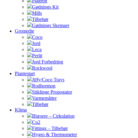
Plagron
Gødnings Kit
Mills
Tilbehør
Gødnings Skemaer
Gromedie
Coco
Jord
Leca
Perlit
Jord Forbedring
Rockwool
Plantestart
Jiffy/Coco Trays
Rodhormon
Stiklinge Propogator
Varmemåtter
Tilbehør
Klima
Blæsere – Cirkulation
Co2
Fittings – Tilbehør
Hygro & Thermometer