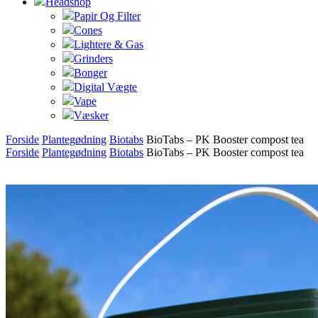
Headshop
Papir Og Filter
Cones
Lightere & Gas
Grinders
Bonger
Digital Vægte
Vape
Væsker
Forside
Plantegødning
Biotabs
BioTabs – PK Booster compost tea
Forside
Plantegødning
Biotabs
BioTabs – PK Booster compost tea