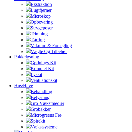
Ekstraktion
Lugtfjerner
Microskop
Opbevaring
Strygeposer
Trimning
Tørring
Vakuum & Forsegling
Vægte Og Tilbehør
Pakkeløsning
Gødnings Kit
Komplet Kit
Lyskit
Ventilationskit
Hus/Have
Behandling
Belysning
Gro-Vækstmedier
Grobakker
Microgreens Frø
Spirekit
Vækstsysteme