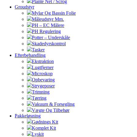
Plante Net / Scrog
Groudstyr
Mylar Og Bassin Folie
Måleudstyr Mm.
PH – EC Målere
PH Regulering
Potter – Underskåle
Skadedyrskontrol
Tasker
Efterbehandling
Ekstraktion
Lugtfjerner
Microskop
Opbevaring
Strygeposer
Trimning
Tørring
Vakuum & Forsegling
Vægte Og Tilbehør
Pakkeløsning
Gødnings Kit
Komplet Kit
Lyskit