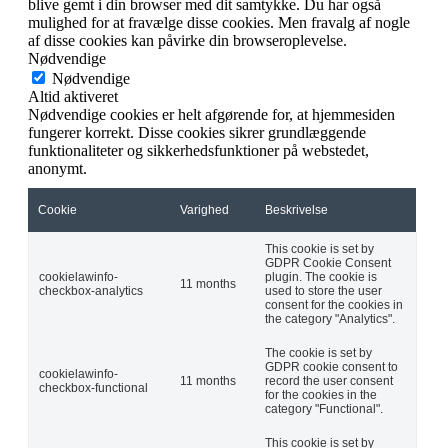
blive gemt i din browser med dit samtykke. Du har også
mulighed for at fravælge disse cookies. Men fravalg af nogle
af disse cookies kan påvirke din browseroplevelse.
Nødvendige
Nødvendige
Altid aktiveret
Nødvendige cookies er helt afgørende for, at hjemmesiden
fungerer korrekt. Disse cookies sikrer grundlæggende
funktionaliteter og sikkerhedsfunktioner på webstedet,
anonymt.
Cookie
Varighed
Beskrivelse
This cookie is set by
GDPR Cookie Consent
cookielawinfo-
plugin. The cookie is
11 months
checkbox-analytics
used to store the user
consent for the cookies in
the category "Analytics".
The cookie is set by
GDPR cookie consent to
cookielawinfo-
11 months
record the user consent
checkbox-functional
for the cookies in the
category "Functional".
This cookie is set by