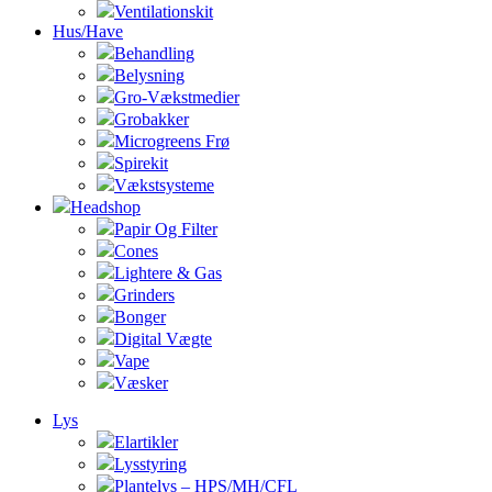
Ventilationskit
Hus/Have
Behandling
Belysning
Gro-Vækstmedier
Grobakker
Microgreens Frø
Spirekit
Vækstsysteme
Headshop
Papir Og Filter
Cones
Lightere & Gas
Grinders
Bonger
Digital Vægte
Vape
Væsker
Lys
Elartikler
Lysstyring
Plantelys – HPS/MH/CFL