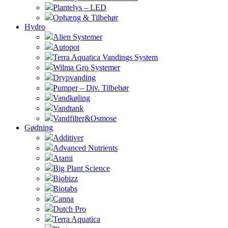
Plantelys – LED
Ophæng & Tilbehør
Hydro
Alien Systemer
Autopot
Terra Aquatica Vandings System
Wilma Gro Systemer
Drypvanding
Pumper – Div. Tilbehør
Vandkøling
Vandtank
Vandfilter&Osmose
Gødning
Additiver
Advanced Nutrients
Atami
Big Plant Science
Biobizz
Biotabs
Canna
Dutch Pro
Terra Aquatica