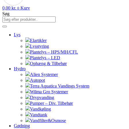
0,00
kr.
Kurv
0
Søg
Lys
Elartikler
Lysstyring
Plantelys – HPS/MH/CFL
Plantelys – LED
Ophæng & Tilbehør
Hydro
Alien Systemer
Autopot
Terra Aquatica Vandings System
Wilma Gro Systemer
Drypvanding
Pumper – Div. Tilbehør
Vandkøling
Vandtank
Vandfilter&Osmose
Gødning