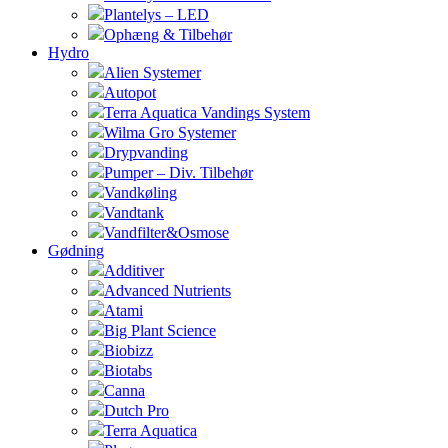
Plantelys – LED
Ophæng & Tilbehør
Hydro
Alien Systemer
Autopot
Terra Aquatica Vandings System
Wilma Gro Systemer
Drypvanding
Pumper – Div. Tilbehør
Vandkøling
Vandtank
Vandfilter&Osmose
Gødning
Additiver
Advanced Nutrients
Atami
Big Plant Science
Biobizz
Biotabs
Canna
Dutch Pro
Terra Aquatica