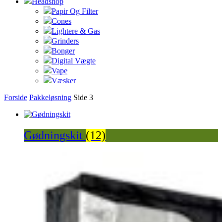
Headshop
Papir Og Filter
Cones
Lightere & Gas
Grinders
Bonger
Digital Vægte
Vape
Væsker
Forside
Pakkeløsning
Side 3
Gødningskit
(12)