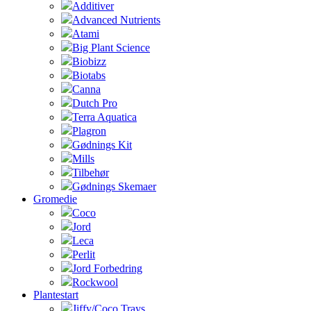
Additiver
Advanced Nutrients
Atami
Big Plant Science
Biobizz
Biotabs
Canna
Dutch Pro
Terra Aquatica
Plagron
Gødnings Kit
Mills
Tilbehør
Gødnings Skemaer
Gromedie
Coco
Jord
Leca
Perlit
Jord Forbedring
Rockwool
Plantestart
Jiffy/Coco Trays