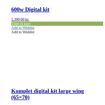
600w Digital kit
1.399,00
kr.
Tilføj til kurv
Add to Wishlist
Add to Wishlist
Dette
vare
har
flere
varianter.
Mulighederne
kan
vælges
på
varesiden
Komplet digital kit large wing
(65×70)