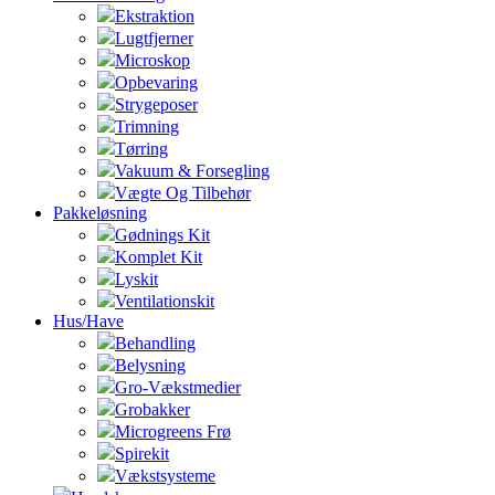
Ekstraktion
Lugtfjerner
Microskop
Opbevaring
Strygeposer
Trimning
Tørring
Vakuum & Forsegling
Vægte Og Tilbehør
Pakkeløsning
Gødnings Kit
Komplet Kit
Lyskit
Ventilationskit
Hus/Have
Behandling
Belysning
Gro-Vækstmedier
Grobakker
Microgreens Frø
Spirekit
Vækstsysteme