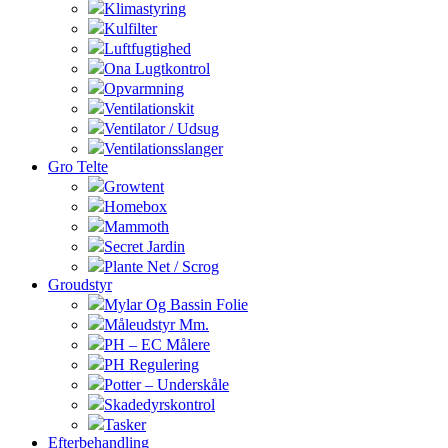
Klimastyring
Kulfilter
Luftfugtighed
Ona Lugtkontrol
Opvarmning
Ventilationskit
Ventilator / Udsug
Ventilationsslanger
Gro Telte
Growtent
Homebox
Mammoth
Secret Jardin
Plante Net / Scrog
Groudstyr
Mylar Og Bassin Folie
Måleudstyr Mm.
PH – EC Målere
PH Regulering
Potter – Underskåle
Skadedyrskontrol
Tasker
Efterbehandling