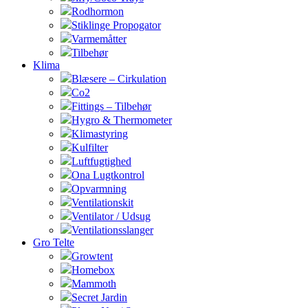
Rodhormon
Stiklinge Propogator
Varmemåtter
Tilbehør
Klima
Blæsere – Cirkulation
Co2
Fittings – Tilbehør
Hygro & Thermometer
Klimastyring
Kulfilter
Luftfugtighed
Ona Lugtkontrol
Opvarmning
Ventilationskit
Ventilator / Udsug
Ventilationsslanger
Gro Telte
Growtent
Homebox
Mammoth
Secret Jardin