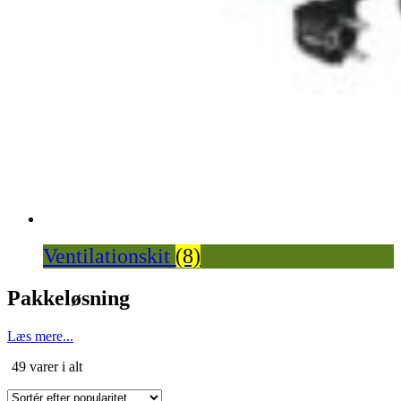
Ventilationskit
(8)
Pakkeløsning
Læs mere...
Sorteret
49 varer i alt
efter
popularitet