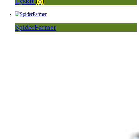
Lyskit
(8)
SpiderFarmer