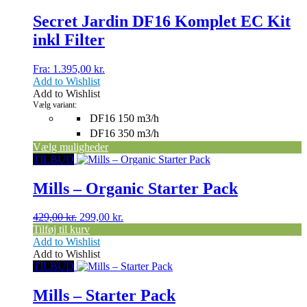
vare
har
Secret Jardin DF16 Komplet EC Kit
flere
inkl Filter
varianter.
Mulighederne
kan
Fra:
1.395,00
kr.
vælges
Add to Wishlist
på
Add to Wishlist
varesiden
Vælg variant:
DF16 150 m3/h
DF16 350 m3/h
Vælg muligheder
TILBUD
Mills – Organic Starter Pack
Den
Den
429,00
kr.
299,00
kr.
oprindelige
aktuelle
Tilføj til kurv
pris
pris
Add to Wishlist
var:
er:
Add to Wishlist
429,00 kr..
299,00 kr..
TILBUD
Mills – Starter Pack