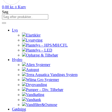
0,00
kr.
Kurv
0
Søg
Lys
Elartikler
Lysstyring
Plantelys – HPS/MH/CFL
Plantelys – LED
Ophæng & Tilbehør
Hydro
Alien Systemer
Autopot
Terra Aquatica Vandings System
Wilma Gro Systemer
Drypvanding
Pumper – Div. Tilbehør
Vandkøling
Vandtank
Vandfilter&Osmose
Gødning