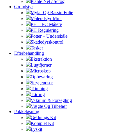
Plante Net / Scrog
Groudstyr
Mylar Og Bassin Folie
Måleudstyr Mm.
PH – EC Målere
PH Regulering
Potter – Underskåle
Skadedyrskontrol
Tasker
Efterbehandling
Ekstraktion
Lugtfjerner
Microskop
Opbevaring
Strygeposer
Trimning
Tørring
Vakuum & Forsegling
Vægte Og Tilbehør
Pakkeløsning
Gødnings Kit
Komplet Kit
Lyskit