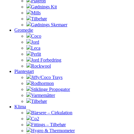
Plagron
Gødnings Kit
Mills
Tilbehør
Gødnings Skemaer
Gromedie
Coco
Jord
Leca
Perlit
Jord Forbedring
Rockwool
Plantestart
Jiffy/Coco Trays
Rodhormon
Stiklinge Propogator
Varmemåtter
Tilbehør
Klima
Blæsere – Cirkulation
Co2
Fittings – Tilbehør
Hygro & Thermometer