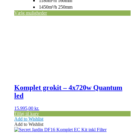
1180m³/h 160mm
1450m³/h 250mm
Vælg muligheder
Komplet grokit – 4x720w Quantum
led
15.995,00
kr.
Tilføj til kurv
Add to Wishlist
Add to Wishlist
Dette