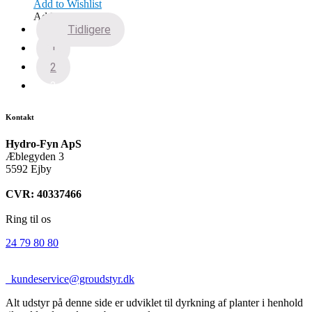
Add to Wishlist
Add to Wishlist
Tidligere
1
2
3
Kontakt
Hydro-Fyn ApS
Æblegyden 3
5592 Ejby
CVR: 40337466
Ring til os
24 79 80 80
kundeservice@groudstyr.dk
Alt udstyr på denne side er udviklet til dyrkning af planter i henhold