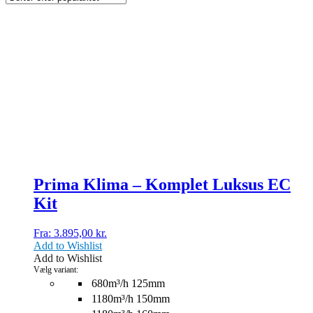
Dette
vare
har
flere
varianter.
Mulighederne
kan
vælges
på
varesiden
Prima Klima – Komplet Luksus EC
Kit
Fra:
3.895,00
kr.
Add to Wishlist
Add to Wishlist
Vælg variant:
680m³/h 125mm
1180m³/h 150mm