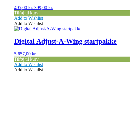
Den
Den
495,00
kr.
399,00
kr.
oprindelige
aktuelle
Tilføj til kurv
pris
pris
Add to Wishlist
var:
er:
Add to Wishlist
495,00 kr..
399,00 kr..
Digital Adjust-A-Wing startpakke
5.657,00
kr.
Tilføj til kurv
Add to Wishlist
Add to Wishlist