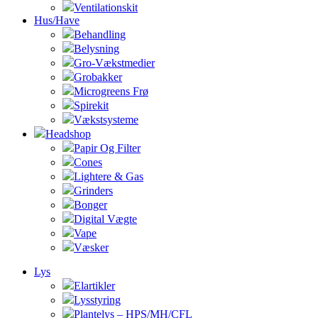
Ventilationskit
Hus/Have
Behandling
Belysning
Gro-Vækstmedier
Grobakker
Microgreens Frø
Spirekit
Vækstsysteme
Headshop
Papir Og Filter
Cones
Lightere & Gas
Grinders
Bonger
Digital Vægte
Vape
Væsker
Lys
Elartikler
Lysstyring
Plantelys – HPS/MH/CFL