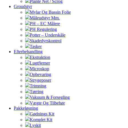
Plante Net / Scrog
Groudstyr
Mylar Og Bassin Folie
Måleudstyr Mm.
PH – EC Målere
PH Regulering
Potter – Underskåle
Skadedyrskontrol
Tasker
Efterbehandling
Ekstraktion
Lugtfjerner
Microskop
Opbevaring
Strygeposer
Trimning
Tørring
Vakuum & Forsegling
Vægte Og Tilbehør
Pakkeløsning
Gødnings Kit
Komplet Kit
Lyskit