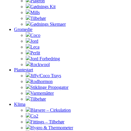
Plagron
Gødnings Kit
Mills
Tilbehør
Gødnings Skemaer
Gromedie
Coco
Jord
Leca
Perlit
Jord Forbedring
Rockwool
Plantestart
Jiffy/Coco Trays
Rodhormon
Stiklinge Propogator
Varmemåtter
Tilbehør
Klima
Blæsere – Cirkulation
Co2
Fittings – Tilbehør
Hygro & Thermometer