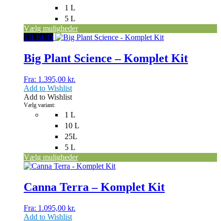
1 L
5 L
Vælg muligheder
Dette
TILBUD
vare
har
Big Plant Science – Komplet Kit
flere
varianter.
Fra:
1.395,00
kr.
Mulighederne
Add to Wishlist
kan
Add to Wishlist
vælges
Vælg variant:
på
1 L
varesiden
10 L
25L
5 L
Vælg muligheder
Dette
vare
har
Canna Terra – Komplet Kit
flere
varianter.
Fra:
1.095,00
kr.
Mulighederne
Add to Wishlist
kan