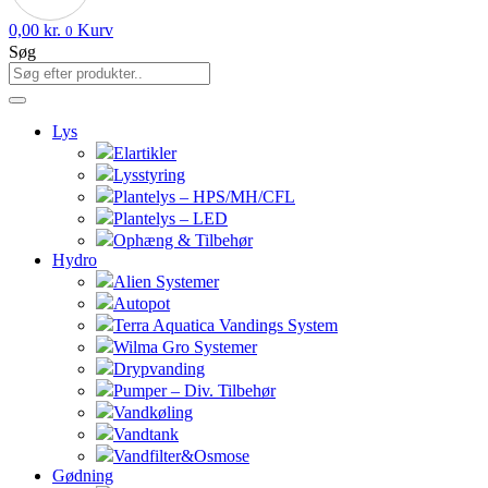
0,00
kr.
Kurv
0
Søg
Lys
Elartikler
Lysstyring
Plantelys – HPS/MH/CFL
Plantelys – LED
Ophæng & Tilbehør
Hydro
Alien Systemer
Autopot
Terra Aquatica Vandings System
Wilma Gro Systemer
Drypvanding
Pumper – Div. Tilbehør
Vandkøling
Vandtank
Vandfilter&Osmose
Gødning