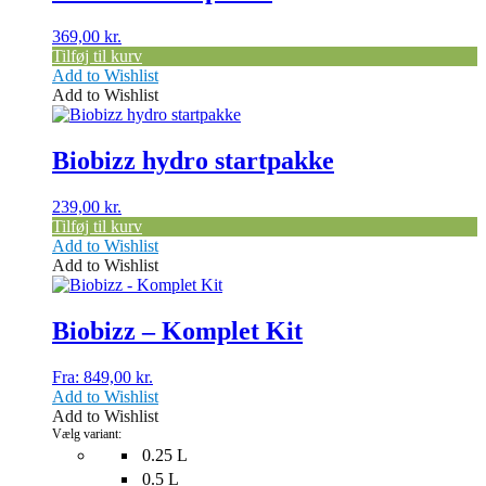
369,00
kr.
Tilføj til kurv
Add to Wishlist
Add to Wishlist
Biobizz hydro startpakke
239,00
kr.
Tilføj til kurv
Add to Wishlist
Add to Wishlist
Dette
vare
har
Biobizz – Komplet Kit
flere
varianter.
Fra:
849,00
kr.
Mulighederne
Add to Wishlist
kan
Add to Wishlist
vælges
Vælg variant:
på
0.25 L
varesiden
0.5 L