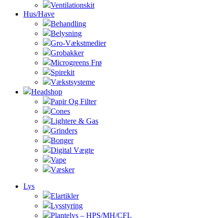
Ventilationskit
Hus/Have
Behandling
Belysning
Gro-Vækstmedier
Grobakker
Microgreens Frø
Spirekit
Vækstsysteme
Headshop
Papir Og Filter
Cones
Lightere & Gas
Grinders
Bonger
Digital Vægte
Vape
Væsker
Lys
Elartikler
Lysstyring
Plantelys – HPS/MH/CFL