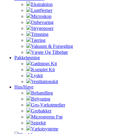
Ekstraktion
Lugtfjerner
Microskop
Opbevaring
Strygeposer
Trimning
Tørring
Vakuum & Forsegling
Vægte Og Tilbehør
Pakkeløsning
Gødnings Kit
Komplet Kit
Lyskit
Ventilationskit
Hus/Have
Behandling
Belysning
Gro-Vækstmedier
Grobakker
Microgreens Frø
Spirekit
Vækstsysteme