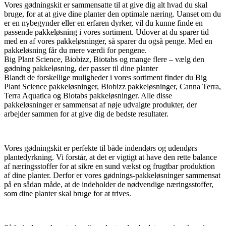
Vores gødningskit er sammensatte til at give dig alt hvad du skal
bruge, for at at give dine planter den optimale næring. Uanset om du
er en nybegynder eller en erfaren dyrker, vil du kunne finde en
passende pakkeløsning i vores sortiment. Udover at du sparer tid
med en af vores pakkeløsninger, så sparer du også penge. Med en
pakkeløsning får du mere værdi for pengene.
Big Plant Science, Biobizz, Biotabs og mange flere – vælg den
gødning pakkeløsning, der passer til dine planter
Blandt de forskellige muligheder i vores sortiment finder du Big
Plant Science pakkeløsninger, Biobizz pakkeløsninger, Canna Terra,
Terra Aquatica og Biotabs pakkeløsninger. Alle disse
pakkeløsninger er sammensat af nøje udvalgte produkter, der
arbejder sammen for at give dig de bedste resultater.
Vores gødningskit er perfekte til både indendørs og udendørs
plantedyrkning. Vi forstår, at det er vigtigt at have den rette balance
af næringsstoffer for at sikre en sund vækst og frugtbar produktion
af dine planter. Derfor er vores gødnings-pakkeløsninger sammensat
på en sådan måde, at de indeholder de nødvendige næringsstoffer,
som dine planter skal bruge for at trives.