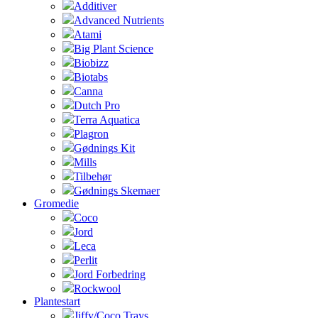
Additiver
Advanced Nutrients
Atami
Big Plant Science
Biobizz
Biotabs
Canna
Dutch Pro
Terra Aquatica
Plagron
Gødnings Kit
Mills
Tilbehør
Gødnings Skemaer
Gromedie
Coco
Jord
Leca
Perlit
Jord Forbedring
Rockwool
Plantestart
Jiffy/Coco Trays