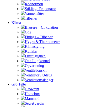
Rodhormon
Stiklinge Propogator
Varmemåtter
Tilbehør
Klima
Blæsere – Cirkulation
Co2
Fittings – Tilbehør
Hygro & Thermometer
Klimastyring
Kulfilter
Luftfugtighed
Ona Lugtkontrol
Opvarmning
Ventilationskit
Ventilator / Udsug
Ventilationsslanger
Gro Telte
Growtent
Homebox
Mammoth
Secret Jardin