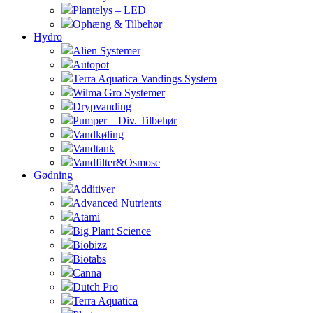
Plantelys – LED
Ophæng & Tilbehør
Hydro
Alien Systemer
Autopot
Terra Aquatica Vandings System
Wilma Gro Systemer
Drypvanding
Pumper – Div. Tilbehør
Vandkøling
Vandtank
Vandfilter&Osmose
Gødning
Additiver
Advanced Nutrients
Atami
Big Plant Science
Biobizz
Biotabs
Canna
Dutch Pro
Terra Aquatica