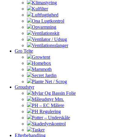
Klimastyring
Kulfilter
Luftfugtighed
Ona Lugtkontrol
Opvarmning
Ventilationskit
Ventilator / Udsug
Ventilationsslanger
Gro Telte
Growtent
Homebox
Mammoth
Secret Jardin
Plante Net / Scrog
Groudstyr
Mylar Og Bassin Folie
Måleudstyr Mm.
PH – EC Målere
PH Regulering
Potter – Underskåle
Skadedyrskontrol
Tasker
Efterbehandling