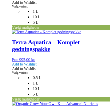
Add to Wishlist
vælges
Vælg variant:
på
1 L
varesiden
10 L
5 L
Vælg muligheder
Dette
vare
har
Terra Aquatica – Komplet
flere
gødningspakke
varianter.
Mulighederne
kan
Fra:
995,00
kr.
vælges
Add to Wishlist
på
Add to Wishlist
varesiden
Vælg variant:
0.5 L
1 L
10 L
5 L
Vælg muligheder