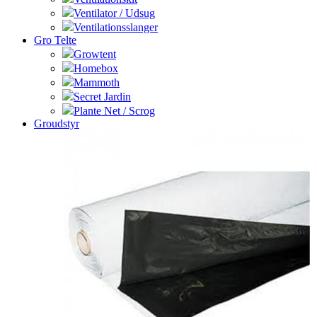
Ventilator / Udsug
Ventilationsslanger
Gro Telte
Growtent
Homebox
Mammoth
Secret Jardin
Plante Net / Scrog
Groudstyr