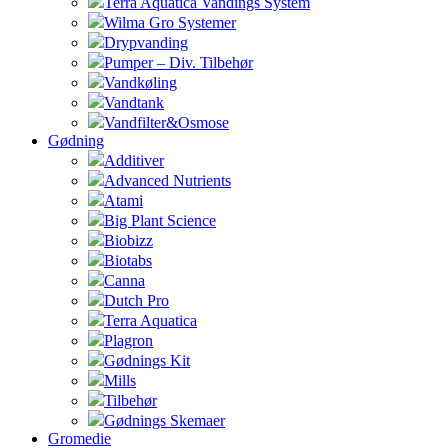
Terra Aquatica Vandings System
Wilma Gro Systemer
Drypvanding
Pumper – Div. Tilbehør
Vandkøling
Vandtank
Vandfilter&Osmose
Gødning
Additiver
Advanced Nutrients
Atami
Big Plant Science
Biobizz
Biotabs
Canna
Dutch Pro
Terra Aquatica
Plagron
Gødnings Kit
Mills
Tilbehør
Gødnings Skemaer
Gromedie