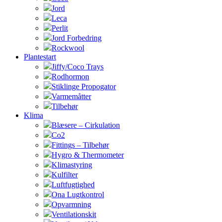
Jord
Leca
Perlit
Jord Forbedring
Rockwool
Plantestart
Jiffy/Coco Trays
Rodhormon
Stiklinge Propogator
Varmemåtter
Tilbehør
Klima
Blæsere – Cirkulation
Co2
Fittings – Tilbehør
Hygro & Thermometer
Klimastyring
Kulfilter
Luftfugtighed
Ona Lugtkontrol
Opvarmning
Ventilationskit