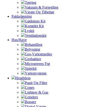
Tørring
Vakuum & Forsegling
Vægte Og Tilbehør
Pakkeløsning
Gødnings Kit
Komplet Kit
Lyskit
Ventilationskit
Hus/Have
Behandling
Belysning
Gro-Vækstmedier
Grobakker
Microgreens Frø
Spirekit
Vækstsysteme
Headshop
Papir Og Filter
Cones
Lightere & Gas
Grinders
Bonger
Digital Vægte