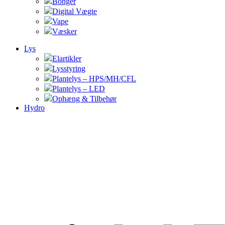
Bonger
Digital Vægte
Vape
Væsker
Lys
Elartikler
Lysstyring
Plantelys – HPS/MH/CFL
Plantelys – LED
Ophæng & Tilbehør
Hydro