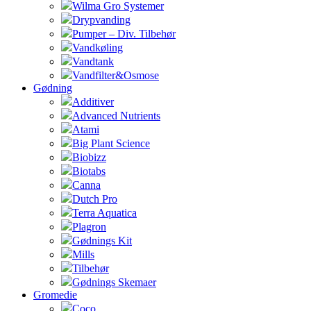
Wilma Gro Systemer
Drypvanding
Pumper – Div. Tilbehør
Vandkøling
Vandtank
Vandfilter&Osmose
Gødning
Additiver
Advanced Nutrients
Atami
Big Plant Science
Biobizz
Biotabs
Canna
Dutch Pro
Terra Aquatica
Plagron
Gødnings Kit
Mills
Tilbehør
Gødnings Skemaer
Gromedie
Coco