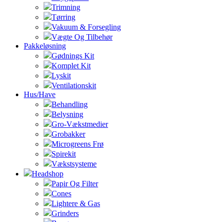
Trimning
Tørring
Vakuum & Forsegling
Vægte Og Tilbehør
Pakkeløsning
Gødnings Kit
Komplet Kit
Lyskit
Ventilationskit
Hus/Have
Behandling
Belysning
Gro-Vækstmedier
Grobakker
Microgreens Frø
Spirekit
Vækstsysteme
Headshop
Papir Og Filter
Cones
Lightere & Gas
Grinders