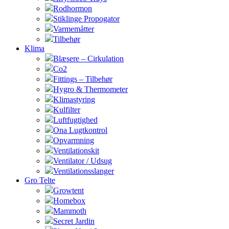
Rodhormon
Stiklinge Propogator
Varmemåtter
Tilbehør
Klima
Blæsere – Cirkulation
Co2
Fittings – Tilbehør
Hygro & Thermometer
Klimastyring
Kulfilter
Luftfugtighed
Ona Lugtkontrol
Opvarmning
Ventilationskit
Ventilator / Udsug
Ventilationsslanger
Gro Telte
Growtent
Homebox
Mammoth
Secret Jardin