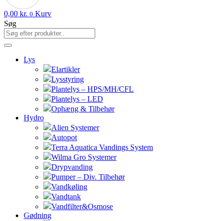
0,00
kr.
Kurv
0
Søg
Lys
Elartikler
Lysstyring
Plantelys – HPS/MH/CFL
Plantelys – LED
Ophæng & Tilbehør
Hydro
Alien Systemer
Autopot
Terra Aquatica Vandings System
Wilma Gro Systemer
Drypvanding
Pumper – Div. Tilbehør
Vandkøling
Vandtank
Vandfilter&Osmose
Gødning