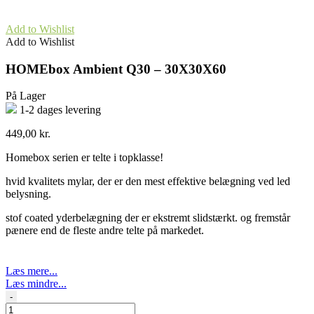
Add to Wishlist
Add to Wishlist
HOMEbox Ambient Q30 – 30X30X60
På Lager
1-2 dages levering
449,00
kr.
Homebox serien er telte i topklasse!
hvid kvalitets mylar, der er den mest effektive belægning ved led
belysning.
stof coated yderbelægning der er ekstremt slidstærkt. og fremstår
pænere end de fleste andre telte på markedet.
Læs mere...
Læs mindre...
HOMEbox
-
Ambient