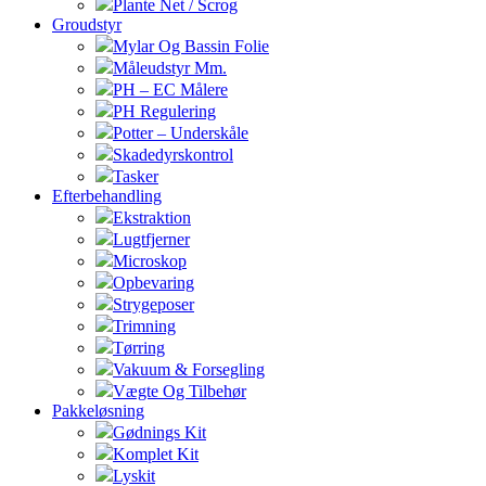
Plante Net / Scrog
Groudstyr
Mylar Og Bassin Folie
Måleudstyr Mm.
PH – EC Målere
PH Regulering
Potter – Underskåle
Skadedyrskontrol
Tasker
Efterbehandling
Ekstraktion
Lugtfjerner
Microskop
Opbevaring
Strygeposer
Trimning
Tørring
Vakuum & Forsegling
Vægte Og Tilbehør
Pakkeløsning
Gødnings Kit
Komplet Kit
Lyskit