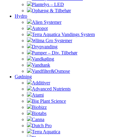
Plantelys – LED
Ophæng & Tilbehør
Hydro
Alien Systemer
Autopot
Terra Aquatica Vandings System
Wilma Gro Systemer
Drypvanding
Pumper – Div. Tilbehør
Vandkøling
Vandtank
Vandfilter&Osmose
Gødning
Additiver
Advanced Nutrients
Atami
Big Plant Science
Biobizz
Biotabs
Canna
Dutch Pro
Terra Aquatica