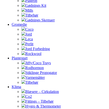
Plagron
Gødnings Kit
Mills
Tilbehør
Gødnings Skemaer
Gromedie
Coco
Jord
Leca
Perlit
Jord Forbedring
Rockwool
Plantestart
Jiffy/Coco Trays
Rodhormon
Stiklinge Propogator
Varmemåtter
Tilbehør
Klima
Blæsere – Cirkulation
Co2
Fittings – Tilbehør
Hygro & Thermometer