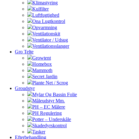
Klimastyring
Kulfilter
Luftfugtighed
Ona Lugtkontrol
Opvarmning
Ventilationskit
Ventilator / Udsug
Ventilationsslanger
Gro Telte
Growtent
Homebox
Mammoth
Secret Jardin
Plante Net / Scrog
Groudstyr
Mylar Og Bassin Folie
Måleudstyr Mm.
PH – EC Målere
PH Regulering
Potter – Underskåle
Skadedyrskontrol
Tasker
Efterbehandling