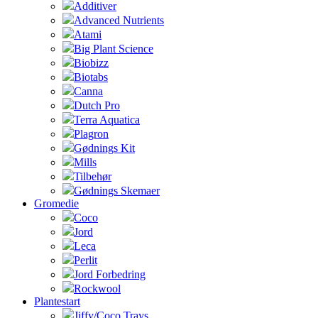
Additiver
Advanced Nutrients
Atami
Big Plant Science
Biobizz
Biotabs
Canna
Dutch Pro
Terra Aquatica
Plagron
Gødnings Kit
Mills
Tilbehør
Gødnings Skemaer
Gromedie
Coco
Jord
Leca
Perlit
Jord Forbedring
Rockwool
Plantestart
Jiffy/Coco Trays