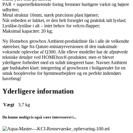
PAR + superreflekterende foring fremmer hurtigere vækst og højere
udbytter;
Metal struktur 16mm, stærk præcision plast hjørner;
Når enheden er lukket, er den helt forseglet og praktisk talt lysfast;
Lynlåse-lynlåse i alt – intet behov for velcro-flapper;
Maksimal kapacitet: 20 kg;
Ny Homebox growbox Ambient-produktlinie fås i alle de velkendte
størrelser, lige fra Qature-miniatyrversionen til den maksimale
voksende oplevelse af Q300. Alle elleve modeller har de afprøvede
tekniske detaljer ved HOMEbox®-produkter, men er blevet
yderligere forbedret med en solidt integreret base. Navnet Ambient
gør budskabet klart: integrering af growboxen i boligarealet for en
smuk booplevelse for hjemmearbejdere og en perfekt indendørs
havebrug!
Yderligere information
Vægt
3,7 kg
Du kunne muligvis også være interesseret i...