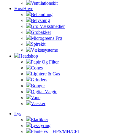
Ventilationskit
Hus/Have
Behandling
Belysning
Gro-Vækstmedier
Grobakker
Microgreens Frø
Spirekit
Vækstsysteme
Headshop
Papir Og Filter
Cones
Lightere & Gas
Grinders
Bonger
Digital Vægte
Vape
Væsker
Lys
Elartikler
Lysstyring
Plantelys – HPS/MH/CFL