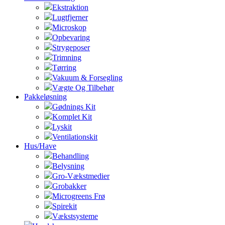
Ekstraktion
Lugtfjerner
Microskop
Opbevaring
Strygeposer
Trimning
Tørring
Vakuum & Forsegling
Vægte Og Tilbehør
Pakkeløsning
Gødnings Kit
Komplet Kit
Lyskit
Ventilationskit
Hus/Have
Behandling
Belysning
Gro-Vækstmedier
Grobakker
Microgreens Frø
Spirekit
Vækstsysteme