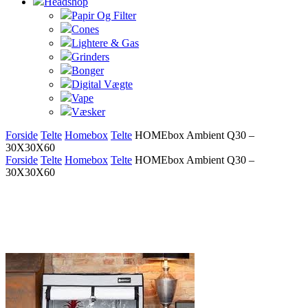
Headshop
Papir Og Filter
Cones
Lightere & Gas
Grinders
Bonger
Digital Vægte
Vape
Væsker
Forside
Telte
Homebox
Telte
HOMEbox Ambient Q30 –
30X30X60
Forside
Telte
Homebox
Telte
HOMEbox Ambient Q30 –
30X30X60