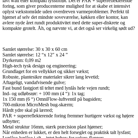
lavt watt eller kompakt lysstofrør. Det er PAR + superreflekterende
foring, som giver producenterne mulighed for at skabe et intensivt
oplyst vækstområde uden overdreven varmeproblemer. Perfekt til
hjørnet af selv det mindste soveværelse, køkken eller kontor, kan
avlere nyde året rundt produktivitet med dette super-diskrete og
kompakte grotelt. Åh, og nævnte vi, at det også ser virkelig sødt ud?
Samlet størrelse: 30 x 30 x 60 cm
Samlet størrelse: 12 “x 12″ x 24 ”
Dyrkerum: 0,09 m2
High-tech tysk design og engineering;
Grundlaget for en vellykket og sikker vækst;
Robuste, plantesikre materialer sikrer lang levetid;
Aftageligt, vandafvisende gulve;
Fast bund fastgjort til teltet med lynlås hele vejen rundt;
Ind- og udløbsrør: + 100 mm (4 “): 1x tag;
1x 150 mm (6 “) OmniFlow-luftventil på bagsiden;
700-mikron MicroMesh bug-skærm;
Hårdt ydre skal på lærred;
PAR + superreflekterende foring fremmer hurtigere vækst og højere
udbytter;
Metal struktur 16mm, stærk præcision plast hjørner;
Når enheden er lukket, er den helt forseglet og praktisk talt lysfast;
Lynlåse-lynlåse i alt – intet behov for velcro-flapper;