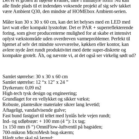
Det er et grotelt af højeste kvalitet, bare i miniatyre form! Nu kan
alle finde plads til et indendørs voksende projekt af sig selv takket
være Ambient Q30, den mindste af HOMEbox Ambient-serien.
Måler kun 30 x 30 x 60 cm, kan det let belyses med en LED med
lavt watt eller kompakt lysstofrør. Det er PAR + superreflekterende
foring, som giver producenterne mulighed for at skabe et intensivt
oplyst vækstområde uden overdreven varmeproblemer. Perfekt til
hjørnet af selv det mindste soveværelse, køkken eller kontor, kan
avlere nyde året rundt produktivitet med dette super-diskrete og
kompakte grotelt. Åh, og nævnte vi, at det også ser virkelig sødt ud?
Samlet størrelse: 30 x 30 x 60 cm
Samlet størrelse: 12 “x 12″ x 24 ”
Dyrkerum: 0,09 m2
High-tech tysk design og engineering;
Grundlaget for en vellykket og sikker vækst;
Robuste, plantesikre materialer sikrer lang levetid;
Aftageligt, vandafvisende gulve;
Fast bund fastgjort til teltet med lynlås hele vejen rundt;
Ind- og udløbsrør: + 100 mm (4 “): 1x tag;
1x 150 mm (6 “) OmniFlow-luftventil på bagsiden;
700-mikron MicroMesh bug-skærm;
Hårdt ydre skal på lærred;