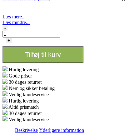
Læs mere...
Læs mindre...
Growtent
-
White
-
+
Premium
Grotelt
Tilføj til kurv
(150x150x220cm)
antal
Hurtig levering
Gode priser
30 dages returret
Nem og sikker betaling
Venlig kundeservice
Hurtig levering
Altid prismatch
30 dages returret
Venlig kundeservice
Beskrivelse
Yderligere information