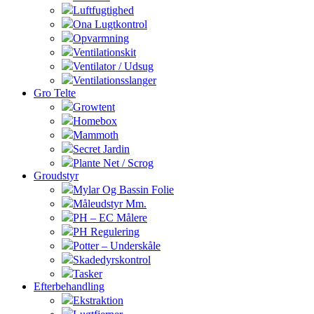
Luftfugtighed
Ona Lugtkontrol
Opvarmning
Ventilationskit
Ventilator / Udsug
Ventilationsslanger
Gro Telte
Growtent
Homebox
Mammoth
Secret Jardin
Plante Net / Scrog
Groudstyr
Mylar Og Bassin Folie
Måleudstyr Mm.
PH – EC Målere
PH Regulering
Potter – Underskåle
Skadedyrskontrol
Tasker
Efterbehandling
Ekstraktion