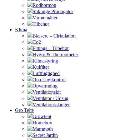
Rodhormon
Stiklinge Propogator
Varmemåtter
Tilbehør
Klima
Blæsere – Cirkulation
Co2
Fittings – Tilbehør
Hygro & Thermometer
Klimastyring
Kulfilter
Luftfugtighed
Ona Lugtkontrol
Opvarmning
Ventilationskit
Ventilator / Udsug
Ventilationsslanger
Gro Telte
Growtent
Homebox
Mammoth
Secret Jardin