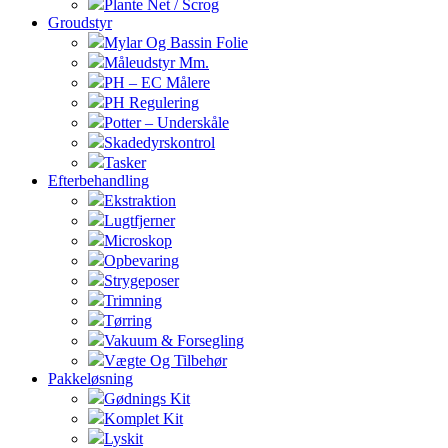
Plante Net / Scrog
Groudstyr
Mylar Og Bassin Folie
Måleudstyr Mm.
PH – EC Målere
PH Regulering
Potter – Underskåle
Skadedyrskontrol
Tasker
Efterbehandling
Ekstraktion
Lugtfjerner
Microskop
Opbevaring
Strygeposer
Trimning
Tørring
Vakuum & Forsegling
Vægte Og Tilbehør
Pakkeløsning
Gødnings Kit
Komplet Kit
Lyskit