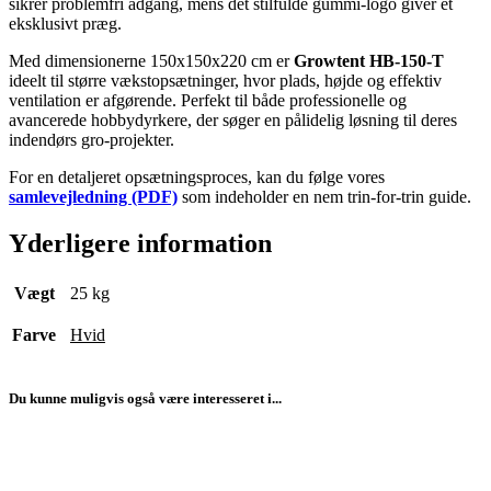
sikrer problemfri adgang, mens det stilfulde gummi-logo giver et
eksklusivt præg.
Med dimensionerne 150x150x220 cm er
Growtent HB-150-T
ideelt til større vækstopsætninger, hvor plads, højde og effektiv
ventilation er afgørende. Perfekt til både professionelle og
avancerede hobbydyrkere, der søger en pålidelig løsning til deres
indendørs gro-projekter.
For en detaljeret opsætningsproces, kan du følge vores
samlevejledning (PDF)
som indeholder en nem trin-for-trin guide.
Yderligere information
Vægt
25 kg
Farve
Hvid
Du kunne muligvis også være interesseret i...