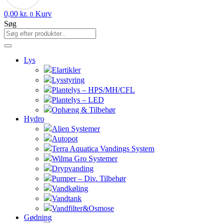
0,00
kr.
Kurv
0
Søg
Lys
Elartikler
Lysstyring
Plantelys – HPS/MH/CFL
Plantelys – LED
Ophæng & Tilbehør
Hydro
Alien Systemer
Autopot
Terra Aquatica Vandings System
Wilma Gro Systemer
Drypvanding
Pumper – Div. Tilbehør
Vandkøling
Vandtank
Vandfilter&Osmose
Gødning