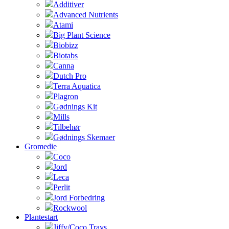
Additiver
Advanced Nutrients
Atami
Big Plant Science
Biobizz
Biotabs
Canna
Dutch Pro
Terra Aquatica
Plagron
Gødnings Kit
Mills
Tilbehør
Gødnings Skemaer
Gromedie
Coco
Jord
Leca
Perlit
Jord Forbedring
Rockwool
Plantestart
Jiffy/Coco Trays