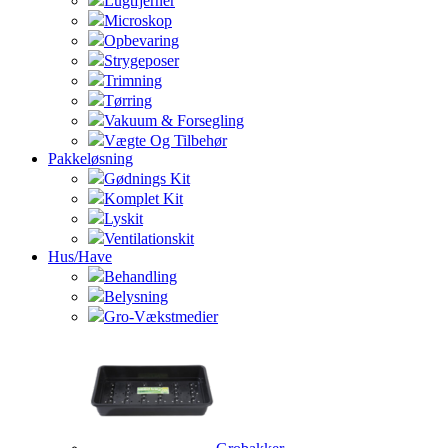
Lugtfjerner
Microskop
Opbevaring
Strygeposer
Trimning
Tørring
Vakuum & Forsegling
Vægte Og Tilbehør
Pakkeløsning
Gødnings Kit
Komplet Kit
Lyskit
Ventilationskit
Hus/Have
Behandling
Belysning
Gro-Vækstmedier