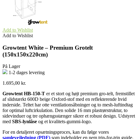
Add to Wishlist
Add to Wishlist
Growtent White – Premium Grotelt
(150x150x220cm)
På Lager
1-2 dages levering
1.695,00
kr.
Growtent HB-150-T
er et stort og højt premium gro-telt, fremstillet
af slidstærkt 600D beige Oxford-stof med en reflekterende hvid
inderside. Teltet har otte ventilationsåbninger og to mesh-luftindtag
for optimal luftcirkulation. Den solide 16 mm plastrørstruktur, to
sidevinduer og tre ophængsstænger sikrer et robust design. Udstyret
med
SBS-lynlåse
og et kvalitets-gummi-logo.
For en detaljeret opsætningsproces, kan du følge vores
samlevejledning (PDF)
som indeholder en nem trin-for-trin guide.