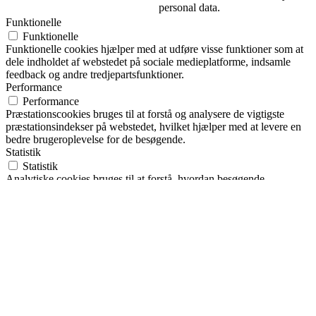
personal data.
Funktionelle
Funktionelle
Funktionelle cookies hjælper med at udføre visse funktioner som at
dele indholdet af webstedet på sociale medieplatforme, indsamle
feedback og andre tredjepartsfunktioner.
Performance
Performance
Præstationscookies bruges til at forstå og analysere de vigtigste
præstationsindekser på webstedet, hvilket hjælper med at levere en
bedre brugeroplevelse for de besøgende.
Statistik
Statistik
Analytiske cookies bruges til at forstå, hvordan besøgende
interagerer med hjemmesiden. Disse cookies hjælper med at give
oplysninger om målinger, antallet af besøgende, afvisningsprocent,
trafikkilde osv.
Markedsføring
Markedsføring
Annoncecookies bruges til at give besøgende relevante annoncer og
marketingkampagner. Disse cookies sporer besøgende på tværs af
websteder og indsamler oplysninger for at levere tilpassede
annoncer.
Andre