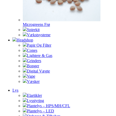
Microgreens Frø
Spirekit
Vækstsysteme
Headshop
Papir Og Filter
Cones
Lightere & Gas
Grinders
Bonger
Digital Vægte
Vape
Væsker
Lys
Elartikler
Lysstyring
Plantelys – HPS/MH/CFL
Plantelys – LED