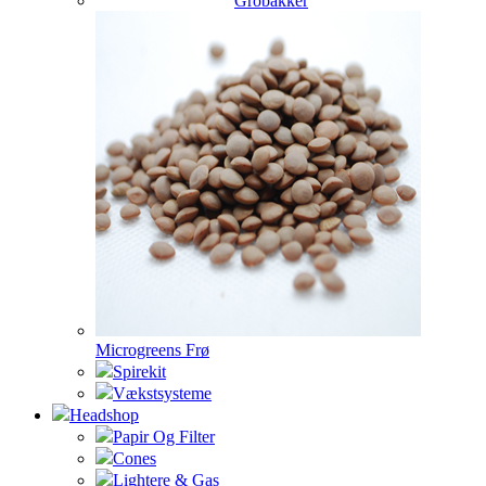
Grobakker
Microgreens Frø
Spirekit
Vækstsysteme
Headshop
Papir Og Filter
Cones
Lightere & Gas