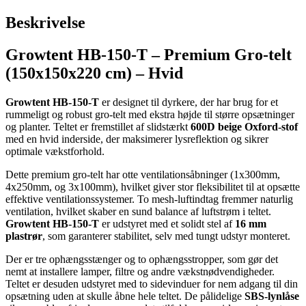
Beskrivelse
Growtent HB-150-T – Premium Gro-telt
(150x150x220 cm) – Hvid
Growtent HB-150-T
er designet til dyrkere, der har brug for et
rummeligt og robust gro-telt med ekstra højde til større opsætninger
og planter. Teltet er fremstillet af slidstærkt
600D beige Oxford-stof
med en hvid inderside, der maksimerer lysreflektion og sikrer
optimale vækstforhold.
Dette premium gro-telt har otte ventilationsåbninger (1x300mm,
4x250mm, og 3x100mm), hvilket giver stor fleksibilitet til at opsætte
effektive ventilationssystemer. To mesh-luftindtag fremmer naturlig
ventilation, hvilket skaber en sund balance af luftstrøm i teltet.
Growtent HB-150-T
er udstyret med et solidt stel af
16 mm
plastrør
, som garanterer stabilitet, selv med tungt udstyr monteret.
Der er tre ophængsstænger og to ophængsstropper, som gør det
nemt at installere lamper, filtre og andre vækstnødvendigheder.
Teltet er desuden udstyret med to sidevinduer for nem adgang til din
opsætning uden at skulle åbne hele teltet. De pålidelige
SBS-lynlåse