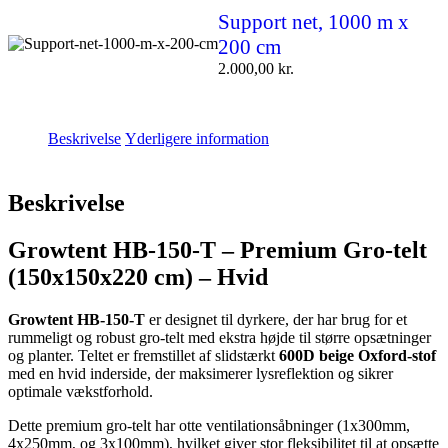
Support net, 1000 m x
200 cm
2.000,00
kr.
Beskrivelse
Yderligere information
Beskrivelse
Growtent HB-150-T – Premium Gro-telt
(150x150x220 cm) – Hvid
Growtent HB-150-T
er designet til dyrkere, der har brug for et
rummeligt og robust gro-telt med ekstra højde til større opsætninger
og planter. Teltet er fremstillet af slidstærkt
600D beige Oxford-stof
med en hvid inderside, der maksimerer lysreflektion og sikrer
optimale vækstforhold.
Dette premium gro-telt har otte ventilationsåbninger (1x300mm,
4x250mm, og 3x100mm), hvilket giver stor fleksibilitet til at opsætte