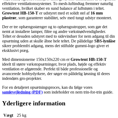
effektive ventilationssystemer. To mesh-luftindtag fremmer naturlig
ventilation, hvilket skaber en sund balance af luftstrøm i teltet.
Growtent HB-150-T
er udstyret med et solidt stel af
16 mm
plastrør
, som garanterer stabilitet, selv med tungt udstyr monteret.
Der er tre ophængsstænger og to ophængsstropper, som gør det
nemt at installere lamper, filtre og andre vækstnødvendigheder.
Teltet er desuden udstyret med to sidevinduer for nem adgang til din
opsætning uden at skulle åbne hele teltet. De pålidelige
SBS-lynlåse
sikrer problemfri adgang, mens det stilfulde gummi-logo giver et
eksklusivt præg.
Med dimensionerne 150x150x220 cm er
Growtent HB-150-T
ideelt til større vækstopsætninger, hvor plads, højde og effektiv
ventilation er afgørende. Perfekt til både professionelle og
avancerede hobbydyrkere, der søger en pålidelig løsning til deres
indendørs gro-projekter.
For en detaljeret opsætningsproces, kan du følge vores
samlevejledning (PDF)
som indeholder en nem trin-for-trin guide.
Yderligere information
Vægt
25 kg