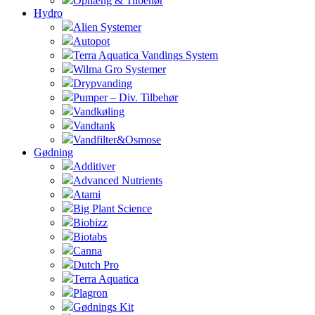
Ophæng & Tilbehør
Hydro
Alien Systemer
Autopot
Terra Aquatica Vandings System
Wilma Gro Systemer
Drypvanding
Pumper – Div. Tilbehør
Vandkøling
Vandtank
Vandfilter&Osmose
Gødning
Additiver
Advanced Nutrients
Atami
Big Plant Science
Biobizz
Biotabs
Canna
Dutch Pro
Terra Aquatica
Plagron
Gødnings Kit