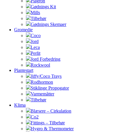
Plagron
Gødnings Kit
Mills
Tilbehør
Gødnings Skemaer
Gromedie
Coco
Jord
Leca
Perlit
Jord Forbedring
Rockwool
Plantestart
Jiffy/Coco Trays
Rodhormon
Stiklinge Propogator
Varmemåtter
Tilbehør
Klima
Blæsere – Cirkulation
Co2
Fittings – Tilbehør
Hygro & Thermometer