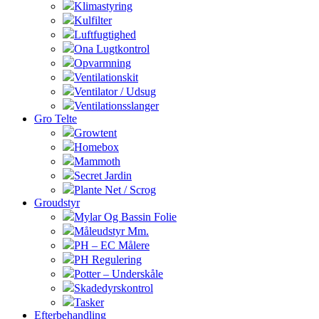
Klimastyring
Kulfilter
Luftfugtighed
Ona Lugtkontrol
Opvarmning
Ventilationskit
Ventilator / Udsug
Ventilationsslanger
Gro Telte
Growtent
Homebox
Mammoth
Secret Jardin
Plante Net / Scrog
Groudstyr
Mylar Og Bassin Folie
Måleudstyr Mm.
PH – EC Målere
PH Regulering
Potter – Underskåle
Skadedyrskontrol
Tasker
Efterbehandling