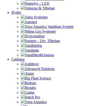
Plantelys – LED
Ophæng & Tilbehør
Hydro
Alien Systemer
Autopot
Terra Aquatica Vandings System
Wilma Gro Systemer
Drypvanding
Pumper – Div. Tilbehør
Vandkøling
Vandtank
Vandfilter&Osmose
Gødning
Additiver
Advanced Nutrients
Atami
Big Plant Science
Biobizz
Biotabs
Canna
Dutch Pro
Terra Aquatica