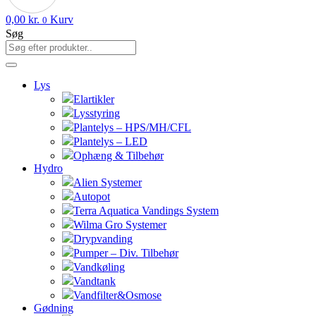
0,00
kr.
Kurv
0
Søg
Lys
Elartikler
Lysstyring
Plantelys – HPS/MH/CFL
Plantelys – LED
Ophæng & Tilbehør
Hydro
Alien Systemer
Autopot
Terra Aquatica Vandings System
Wilma Gro Systemer
Drypvanding
Pumper – Div. Tilbehør
Vandkøling
Vandtank
Vandfilter&Osmose
Gødning