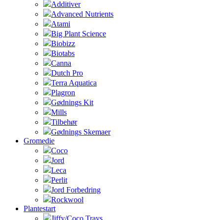
Additiver
Advanced Nutrients
Atami
Big Plant Science
Biobizz
Biotabs
Canna
Dutch Pro
Terra Aquatica
Plagron
Gødnings Kit
Mills
Tilbehør
Gødnings Skemaer
Gromedie
Coco
Jord
Leca
Perlit
Jord Forbedring
Rockwool
Plantestart
Jiffy/Coco Trays