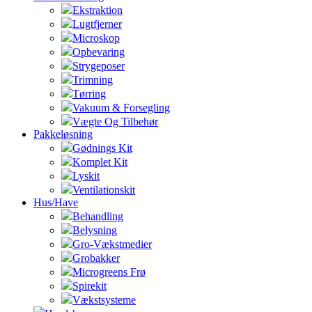
Ekstraktion
Lugtfjerner
Microskop
Opbevaring
Strygeposer
Trimning
Tørring
Vakuum & Forsegling
Vægte Og Tilbehør
Pakkeløsning
Gødnings Kit
Komplet Kit
Lyskit
Ventilationskit
Hus/Have
Behandling
Belysning
Gro-Vækstmedier
Grobakker
Microgreens Frø
Spirekit
Vækstsysteme