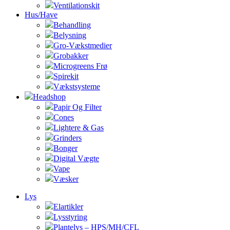
Ventilationskit
Hus/Have
Behandling
Belysning
Gro-Vækstmedier
Grobakker
Microgreens Frø
Spirekit
Vækstsysteme
Headshop
Papir Og Filter
Cones
Lightere & Gas
Grinders
Bonger
Digital Vægte
Vape
Væsker
Lys
Elartikler
Lysstyring
Plantelys – HPS/MH/CFL