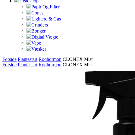
Headshop
Papir Og Filter
Cones
Lightere & Gas
Grinders
Bonger
Digital Vægte
Vape
Væsker
Forside
Plantestart
Rodhormon
CLONEX Mist
Forside
Plantestart
Rodhormon
CLONEX Mist