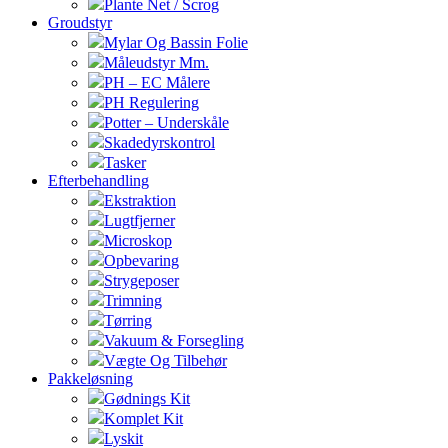
Plante Net / Scrog
Groudstyr
Mylar Og Bassin Folie
Måleudstyr Mm.
PH – EC Målere
PH Regulering
Potter – Underskåle
Skadedyrskontrol
Tasker
Efterbehandling
Ekstraktion
Lugtfjerner
Microskop
Opbevaring
Strygeposer
Trimning
Tørring
Vakuum & Forsegling
Vægte Og Tilbehør
Pakkeløsning
Gødnings Kit
Komplet Kit
Lyskit