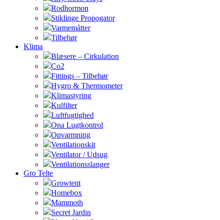
Rodhormon
Stiklinge Propogator
Varmemåtter
Tilbehør
Klima
Blæsere – Cirkulation
Co2
Fittings – Tilbehør
Hygro & Thermometer
Klimastyring
Kulfilter
Luftfugtighed
Ona Lugtkontrol
Opvarmning
Ventilationskit
Ventilator / Udsug
Ventilationsslanger
Gro Telte
Growtent
Homebox
Mammoth
Secret Jardin