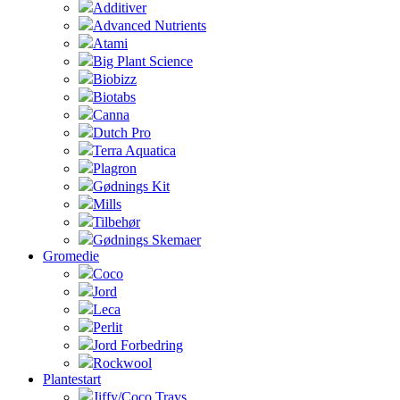
Additiver
Advanced Nutrients
Atami
Big Plant Science
Biobizz
Biotabs
Canna
Dutch Pro
Terra Aquatica
Plagron
Gødnings Kit
Mills
Tilbehør
Gødnings Skemaer
Gromedie
Coco
Jord
Leca
Perlit
Jord Forbedring
Rockwool
Plantestart
Jiffy/Coco Trays