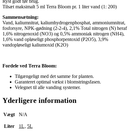
Ryst godt før brug.
Tilsæt maksimalt 5 ml Terra Bloom pr. 1 liter vand (1: 200)
Sammensætning:
Vand, kaliumnitrat, kaliumhydrogenphosphat, ammoniumnitrat,
fosforsyre, NPK-gødning (2-2-4), 2,1% Total nitrogen (N) heraf
1,6% nitrogenoxid (NO3) og 0,5% ammoniak nitrogen (NH4),
1,6% vand opløseligt phosphorpentoxid (P2O5), 3,9%
vandopløseligt kaliumoxid (K2O)
Fordele ved Terra Bloom:
Tilgængeligt med det samme for planten.
Garanteret optimal vækst i blomstringsfasen.
Velegnet til alle vanding systemer.
Yderligere information
Vægt
N/A
Liter
1L
,
5L