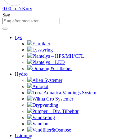
0,00
kr.
Kurv
0
Søg
Lys
Elartikler
Lysstyring
Plantelys – HPS/MH/CFL
Plantelys – LED
Ophæng & Tilbehør
Hydro
Alien Systemer
Autopot
Terra Aquatica Vandings System
Wilma Gro Systemer
Drypvanding
Pumper – Div. Tilbehør
Vandkøling
Vandtank
Vandfilter&Osmose
Gødning