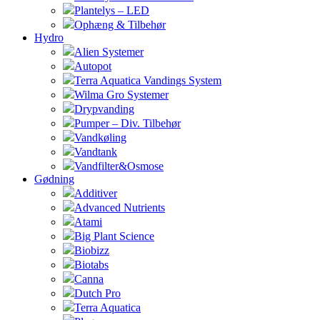
Plantelys – LED
Ophæng & Tilbehør
Hydro
Alien Systemer
Autopot
Terra Aquatica Vandings System
Wilma Gro Systemer
Drypvanding
Pumper – Div. Tilbehør
Vandkøling
Vandtank
Vandfilter&Osmose
Gødning
Additiver
Advanced Nutrients
Atami
Big Plant Science
Biobizz
Biotabs
Canna
Dutch Pro
Terra Aquatica