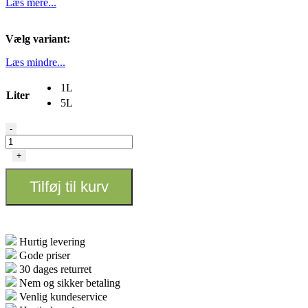
Læs mere...
Vælg variant:
Læs mindre...
1L
Liter
5L
Terra
-
Bloom
-
+
Plagron
antal
Tilføj til kurv
Hurtig levering
Gode priser
30 dages returret
Nem og sikker betaling
Venlig kundeservice