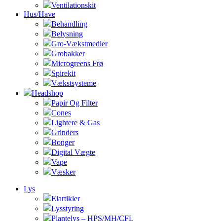
Ventilationskit
Hus/Have
Behandling
Belysning
Gro-Vækstmedier
Grobakker
Microgreens Frø
Spirekit
Vækstsysteme
Headshop
Papir Og Filter
Cones
Lightere & Gas
Grinders
Bonger
Digital Vægte
Vape
Væsker
Lys
Elartikler
Lysstyring
Plantelys – HPS/MH/CFL