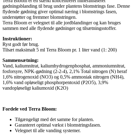
Terra Bloom er en stærkt koncentreret mineralbaseret
gødningsblanding til brug under plantens blomstrings fase. Denne
flydende gødning giver optimal næring i blomstrings fasen,
understøtter og fremmer blomstringen.
Terra Bloom er velegnet til alle jordblandinger og kan bruges
sammen med alle flydende gødninger og tilsætningsstoffer.
Instruktioner:
Ryst godt før brug.
Tilsæt maksimalt 5 ml Terra Bloom pr. 1 liter vand (1: 200)
Sammensætning:
Vand, kaliumnitrat, kaliumhydrogenphosphat, ammoniumnitrat,
fosforsyre, NPK-gødning (2-2-4), 2,1% Total nitrogen (N) heraf
1,6% nitrogenoxid (NO3) og 0,5% ammoniak nitrogen (NH4),
1,6% vand opløseligt phosphorpentoxid (P2O5), 3,9%
vandopløseligt kaliumoxid (K2O)
Fordele ved Terra Bloom:
Tilgængeligt med det samme for planten.
Garanteret optimal vækst i blomstringsfasen.
Velegnet til alle vanding systemer.