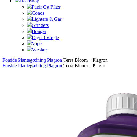
Headshop
Papir Og Filter
Cones
Lightere & Gas
Grinders
Bonger
Digital Vægte
Vape
Væsker
Forside
Plantegødning
Plagron
Terra Bloom – Plagron
Forside
Plantegødning
Plagron
Terra Bloom – Plagron