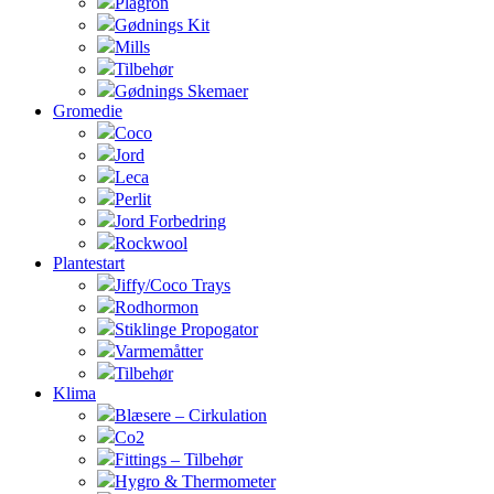
Plagron
Gødnings Kit
Mills
Tilbehør
Gødnings Skemaer
Gromedie
Coco
Jord
Leca
Perlit
Jord Forbedring
Rockwool
Plantestart
Jiffy/Coco Trays
Rodhormon
Stiklinge Propogator
Varmemåtter
Tilbehør
Klima
Blæsere – Cirkulation
Co2
Fittings – Tilbehør
Hygro & Thermometer