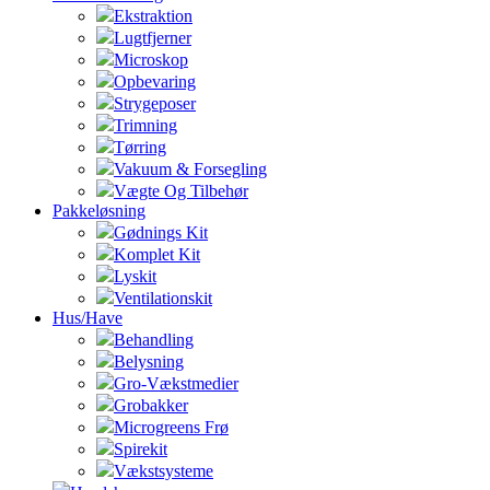
Ekstraktion
Lugtfjerner
Microskop
Opbevaring
Strygeposer
Trimning
Tørring
Vakuum & Forsegling
Vægte Og Tilbehør
Pakkeløsning
Gødnings Kit
Komplet Kit
Lyskit
Ventilationskit
Hus/Have
Behandling
Belysning
Gro-Vækstmedier
Grobakker
Microgreens Frø
Spirekit
Vækstsysteme