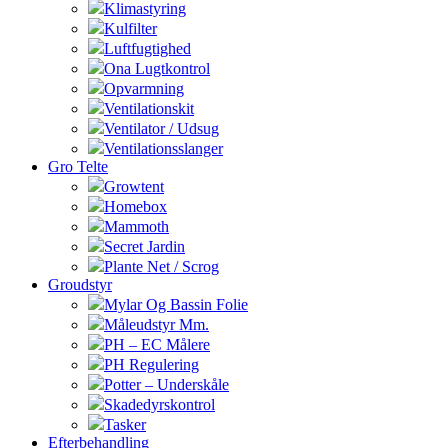
Klimastyring
Kulfilter
Luftfugtighed
Ona Lugtkontrol
Opvarmning
Ventilationskit
Ventilator / Udsug
Ventilationsslanger
Gro Telte
Growtent
Homebox
Mammoth
Secret Jardin
Plante Net / Scrog
Groudstyr
Mylar Og Bassin Folie
Måleudstyr Mm.
PH – EC Målere
PH Regulering
Potter – Underskåle
Skadedyrskontrol
Tasker
Efterbehandling