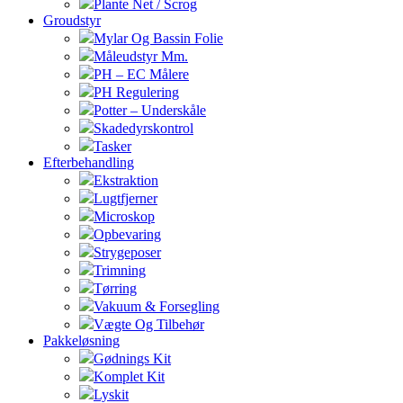
Plante Net / Scrog
Groudstyr
Mylar Og Bassin Folie
Måleudstyr Mm.
PH – EC Målere
PH Regulering
Potter – Underskåle
Skadedyrskontrol
Tasker
Efterbehandling
Ekstraktion
Lugtfjerner
Microskop
Opbevaring
Strygeposer
Trimning
Tørring
Vakuum & Forsegling
Vægte Og Tilbehør
Pakkeløsning
Gødnings Kit
Komplet Kit
Lyskit