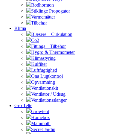
Rodhormon
Stiklinge Propogator
Varmemåtter
Tilbehør
Klima
Blæsere – Cirkulation
Co2
Fittings – Tilbehør
Hygro & Thermometer
Klimastyring
Kulfilter
Luftfugtighed
Ona Lugtkontrol
Opvarmning
Ventilationskit
Ventilator / Udsug
Ventilationsslanger
Gro Telte
Growtent
Homebox
Mammoth
Secret Jardin