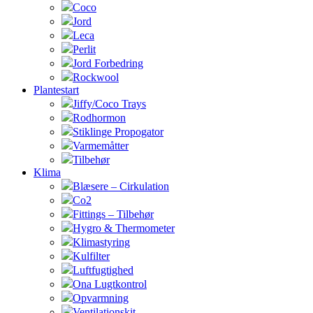
Coco
Jord
Leca
Perlit
Jord Forbedring
Rockwool
Plantestart
Jiffy/Coco Trays
Rodhormon
Stiklinge Propogator
Varmemåtter
Tilbehør
Klima
Blæsere – Cirkulation
Co2
Fittings – Tilbehør
Hygro & Thermometer
Klimastyring
Kulfilter
Luftfugtighed
Ona Lugtkontrol
Opvarmning
Ventilationskit