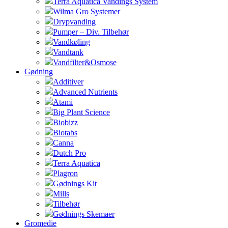
Terra Aquatica Vandings System
Wilma Gro Systemer
Drypvanding
Pumper – Div. Tilbehør
Vandkøling
Vandtank
Vandfilter&Osmose
Gødning
Additiver
Advanced Nutrients
Atami
Big Plant Science
Biobizz
Biotabs
Canna
Dutch Pro
Terra Aquatica
Plagron
Gødnings Kit
Mills
Tilbehør
Gødnings Skemaer
Gromedie