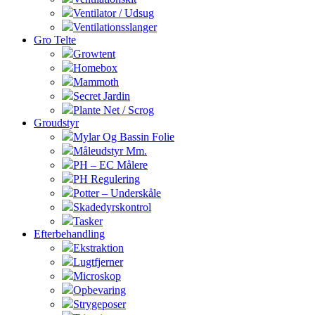
Ventilator / Udsug
Ventilationsslanger
Gro Telte
Growtent
Homebox
Mammoth
Secret Jardin
Plante Net / Scrog
Groudstyr
Mylar Og Bassin Folie
Måleudstyr Mm.
PH – EC Målere
PH Regulering
Potter – Underskåle
Skadedyrskontrol
Tasker
Efterbehandling
Ekstraktion
Lugtfjerner
Microskop
Opbevaring
Strygeposer