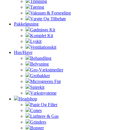
Trimning
Tørring
Vakuum & Forsegling
Vægte Og Tilbehør
Pakkeløsning
Gødnings Kit
Komplet Kit
Lyskit
Ventilationskit
Hus/Have
Behandling
Belysning
Gro-Vækstmedier
Grobakker
Microgreens Frø
Spirekit
Vækstsysteme
Headshop
Papir Og Filter
Cones
Lightere & Gas
Grinders
Bonger