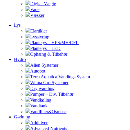
Digital Vægte
Vape
Væsker
Lys
Elartikler
Lysstyring
Plantelys – HPS/MH/CFL
Plantelys – LED
Ophæng & Tilbehør
Hydro
Alien Systemer
Autopot
Terra Aquatica Vandings System
Wilma Gro Systemer
Drypvanding
Pumper – Div. Tilbehør
Vandkøling
Vandtank
Vandfilter&Osmose
Gødning
Additiver
Advanced Nutrients