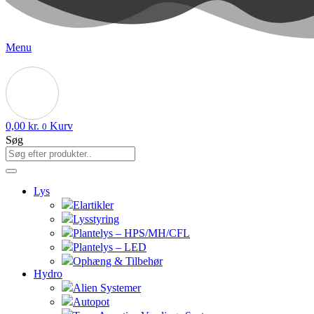
Menu
0,00
kr.
Kurv
0
Søg
Lys
Elartikler
Lysstyring
Plantelys – HPS/MH/CFL
Plantelys – LED
Ophæng & Tilbehør
Hydro
Alien Systemer
Autopot