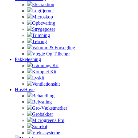
Ekstraktion
Lugtfjerner
Microskop
Opbevaring
Strygeposer
Trimning
Tørring
Vakuum & Forsegling
Vægte Og Tilbehør
Pakkeløsning
Gødnings Kit
Komplet Kit
Lyskit
Ventilationskit
Hus/Have
Behandling
Belysning
Gro-Vækstmedier
Grobakker
Microgreens Frø
Spirekit
Vækstsysteme