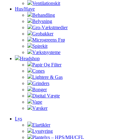
Ventilationskit
Hus/Have
Behandling
Belysning
Gro-Vækstmedier
Grobakker
Microgreens Frø
Spirekit
Vækstsysteme
Headshop
Papir Og Filter
Cones
Lightere & Gas
Grinders
Bonger
Digital Vægte
Vape
Væsker
Lys
Elartikler
Lysstyring
Plantelys – HPS/MH/CFL