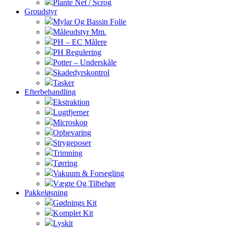
Plante Net / Scrog
Groudstyr
Mylar Og Bassin Folie
Måleudstyr Mm.
PH – EC Målere
PH Regulering
Potter – Underskåle
Skadedyrskontrol
Tasker
Efterbehandling
Ekstraktion
Lugtfjerner
Microskop
Opbevaring
Strygeposer
Trimning
Tørring
Vakuum & Forsegling
Vægte Og Tilbehør
Pakkeløsning
Gødnings Kit
Komplet Kit
Lyskit