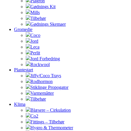
Plagron
Gødnings Kit
Mills
Tilbehør
Gødnings Skemaer
Gromedie
Coco
Jord
Leca
Perlit
Jord Forbedring
Rockwool
Plantestart
Jiffy/Coco Trays
Rodhormon
Stiklinge Propogator
Varmemåtter
Tilbehør
Klima
Blæsere – Cirkulation
Co2
Fittings – Tilbehør
Hygro & Thermometer