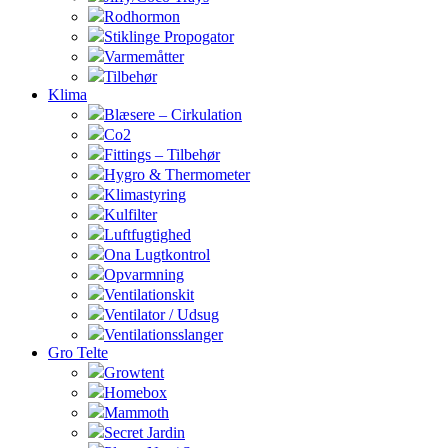
Rodhormon
Stiklinge Propogator
Varmemåtter
Tilbehør
Klima
Blæsere – Cirkulation
Co2
Fittings – Tilbehør
Hygro & Thermometer
Klimastyring
Kulfilter
Luftfugtighed
Ona Lugtkontrol
Opvarmning
Ventilationskit
Ventilator / Udsug
Ventilationsslanger
Gro Telte
Growtent
Homebox
Mammoth
Secret Jardin