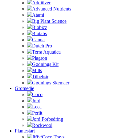
Additiver
Advanced Nutrients
Atami
Big Plant Science
Biobizz
Biotabs
Canna
Dutch Pro
Terra Aquatica
Plagron
Gødnings Kit
Mills
Tilbehør
Gødnings Skemaer
Gromedie
Coco
Jord
Leca
Perlit
Jord Forbedring
Rockwool
Plantestart
Jiffy/Coco Trays