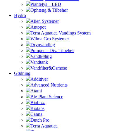
Plantelys – LED
Ophæng & Tilbehør
Hydro
Alien Systemer
Autopot
Terra Aquatica Vandings System
Wilma Gro Systemer
Drypvanding
Pumper – Div. Tilbehør
Vandkøling
Vandtank
Vandfilter&Osmose
Gødning
Additiver
Advanced Nutrients
Atami
Big Plant Science
Biobizz
Biotabs
Canna
Dutch Pro
Terra Aquatica