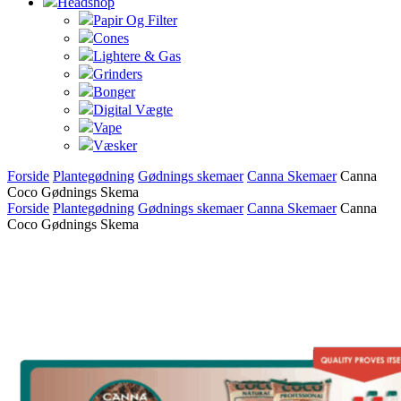
Headshop
Papir Og Filter
Cones
Lightere & Gas
Grinders
Bonger
Digital Vægte
Vape
Væsker
Forside
Plantegødning
Gødnings skemaer
Canna Skemaer
Canna
Coco Gødnings Skema
Forside
Plantegødning
Gødnings skemaer
Canna Skemaer
Canna
Coco Gødnings Skema