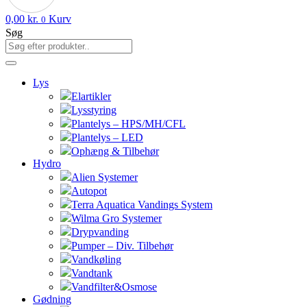
0,00
kr.
Kurv
0
Søg
Lys
Elartikler
Lysstyring
Plantelys – HPS/MH/CFL
Plantelys – LED
Ophæng & Tilbehør
Hydro
Alien Systemer
Autopot
Terra Aquatica Vandings System
Wilma Gro Systemer
Drypvanding
Pumper – Div. Tilbehør
Vandkøling
Vandtank
Vandfilter&Osmose
Gødning