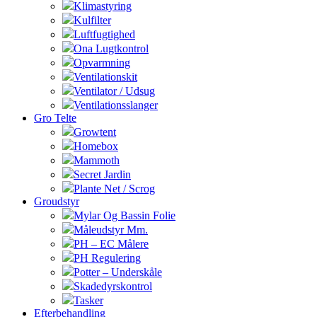
Klimastyring
Kulfilter
Luftfugtighed
Ona Lugtkontrol
Opvarmning
Ventilationskit
Ventilator / Udsug
Ventilationsslanger
Gro Telte
Growtent
Homebox
Mammoth
Secret Jardin
Plante Net / Scrog
Groudstyr
Mylar Og Bassin Folie
Måleudstyr Mm.
PH – EC Målere
PH Regulering
Potter – Underskåle
Skadedyrskontrol
Tasker
Efterbehandling