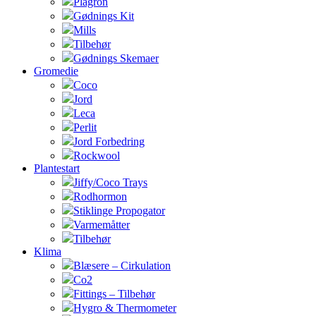
Plagron
Gødnings Kit
Mills
Tilbehør
Gødnings Skemaer
Gromedie
Coco
Jord
Leca
Perlit
Jord Forbedring
Rockwool
Plantestart
Jiffy/Coco Trays
Rodhormon
Stiklinge Propogator
Varmemåtter
Tilbehør
Klima
Blæsere – Cirkulation
Co2
Fittings – Tilbehør
Hygro & Thermometer