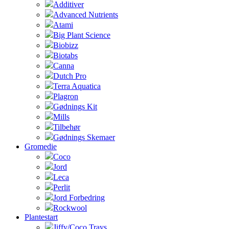
Additiver
Advanced Nutrients
Atami
Big Plant Science
Biobizz
Biotabs
Canna
Dutch Pro
Terra Aquatica
Plagron
Gødnings Kit
Mills
Tilbehør
Gødnings Skemaer
Gromedie
Coco
Jord
Leca
Perlit
Jord Forbedring
Rockwool
Plantestart
Jiffy/Coco Trays