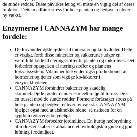
de sunde rødder. Disse påvirkes let og vil miste en vigtig del af deres
funktion. Dette medfører stress for hele planten og bedøver enhver
ny vækst.
Enzymerne i CANNAZYM har mange
fordele:
De forvandler døde rødder til mineraler og kulhydrater. Dette
er vigtigt, fordi disse mineraler og sukkerarter udgør en
værdifuld kilde til næringsstoffer til planten og mikrolivet. Det
forbedrer optagelsen af ​​næringsstoffer og plantens
forsvarssystem. Vitaminer tilskynder også produktionen af ​​
hormoner og tjener som vigtige ko-faktorer i
enzymaktiviteten.
CANNAZYM forhindrer bakterier og skadelig
skimmel. Døde rødder danner et ideelt miljø til forme. De er
en trussel mod de sunde rødder. Formene forårsager stress på
hele planten og bedøver enhver ny vækst. CANNAZYM
hjælper også med at afskrække rådne, så risikoen for en
sygdom reduceres betydeligt.
CANNAZYM forbedrer jordmiljøet. En hurtig nedbrydning
af rodrester skaber et afbalanceret hydrologisk regime og god
luftning i rodmiljøet.