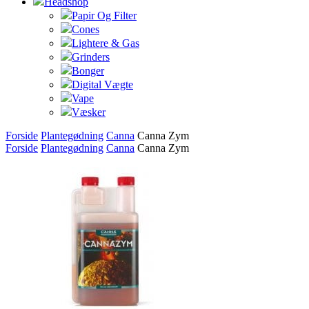
Headshop
Papir Og Filter
Cones
Lightere & Gas
Grinders
Bonger
Digital Vægte
Vape
Væsker
Forside
Plantegødning
Canna
Canna Zym
Forside
Plantegødning
Canna
Canna Zym