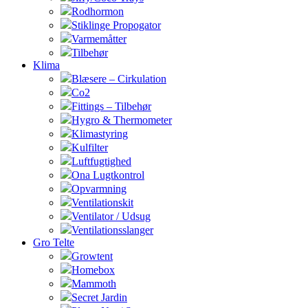
Rodhormon
Stiklinge Propogator
Varmemåtter
Tilbehør
Klima
Blæsere – Cirkulation
Co2
Fittings – Tilbehør
Hygro & Thermometer
Klimastyring
Kulfilter
Luftfugtighed
Ona Lugtkontrol
Opvarmning
Ventilationskit
Ventilator / Udsug
Ventilationsslanger
Gro Telte
Growtent
Homebox
Mammoth
Secret Jardin