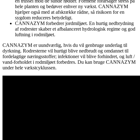
en trussel mod de sunde rødder. Formene forårsager stress på
hele planten og bedøver enhver ny vækst. CANNAZYM
hjælper også med at afskrække rådne, så risikoen for en
sygdom reduceres betydeligt.
CANNAZYM forbedrer jordmiljøet. En hurtig nedbrydning
af rodrester skaber et afbalanceret hydrologisk regime og god
luftning i rodmiljøet.
CANNAZYM er uundværlig, hvis du vil genbruge underlag til
dyrkning. Rodresterne vil hurtigt blive nedbrudt og omdannet til
fordelagtige næringsstoffer; infektioner vil blive forhindret, og luft /
vand-forholdet i rodmiljøet forbedres. Du kan bruge CANNAZYM
under hele vækstcyklussen.