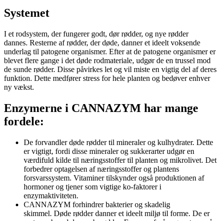
Systemet
I et rodsystem, der fungerer godt, dør rødder, og nye rødder
dannes. Resterne af rødder, der døde, danner et ideelt voksende
underlag til patogene organismer. Efter at de patogene organismer er
blevet flere gange i det døde rodmateriale, udgør de en trussel mod
de sunde rødder. Disse påvirkes let og vil miste en vigtig del af deres
funktion. Dette medfører stress for hele planten og bedøver enhver
ny vækst.
Enzymerne i CANNAZYM har mange
fordele:
De forvandler døde rødder til mineraler og kulhydrater. Dette
er vigtigt, fordi disse mineraler og sukkerarter udgør en
værdifuld kilde til næringsstoffer til planten og mikrolivet. Det
forbedrer optagelsen af ​​næringsstoffer og plantens
forsvarssystem. Vitaminer tilskynder også produktionen af ​​
hormoner og tjener som vigtige ko-faktorer i
enzymaktiviteten.
CANNAZYM forhindrer bakterier og skadelig
skimmel. Døde rødder danner et ideelt miljø til forme. De er