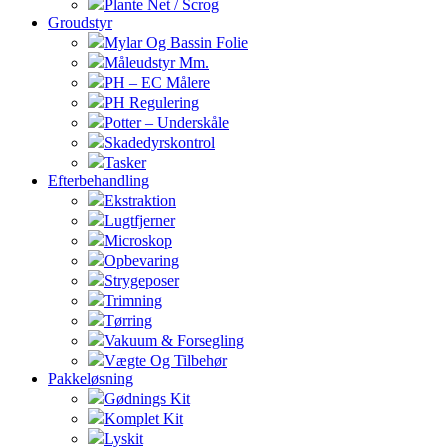
Plante Net / Scrog
Groudstyr
Mylar Og Bassin Folie
Måleudstyr Mm.
PH – EC Målere
PH Regulering
Potter – Underskåle
Skadedyrskontrol
Tasker
Efterbehandling
Ekstraktion
Lugtfjerner
Microskop
Opbevaring
Strygeposer
Trimning
Tørring
Vakuum & Forsegling
Vægte Og Tilbehør
Pakkeløsning
Gødnings Kit
Komplet Kit
Lyskit