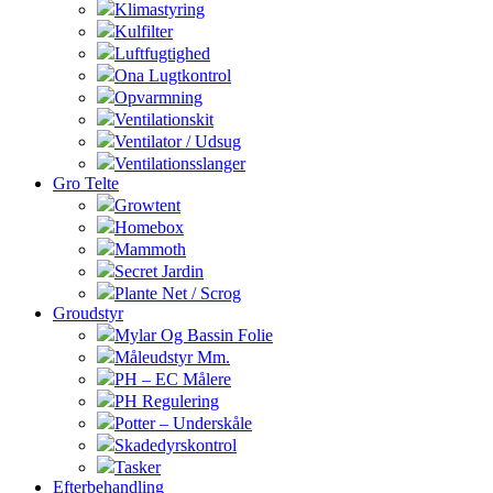
Klimastyring
Kulfilter
Luftfugtighed
Ona Lugtkontrol
Opvarmning
Ventilationskit
Ventilator / Udsug
Ventilationsslanger
Gro Telte
Growtent
Homebox
Mammoth
Secret Jardin
Plante Net / Scrog
Groudstyr
Mylar Og Bassin Folie
Måleudstyr Mm.
PH – EC Målere
PH Regulering
Potter – Underskåle
Skadedyrskontrol
Tasker
Efterbehandling