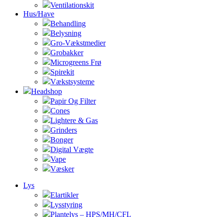
Ventilationskit
Hus/Have
Behandling
Belysning
Gro-Vækstmedier
Grobakker
Microgreens Frø
Spirekit
Vækstsysteme
Headshop
Papir Og Filter
Cones
Lightere & Gas
Grinders
Bonger
Digital Vægte
Vape
Væsker
Lys
Elartikler
Lysstyring
Plantelys – HPS/MH/CFL