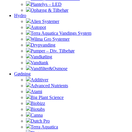
Plantelys – LED
Ophæng & Tilbehør
Hydro
Alien Systemer
Autopot
Terra Aquatica Vandings System
Wilma Gro Systemer
Drypvanding
Pumper – Div. Tilbehør
Vandkøling
Vandtank
Vandfilter&Osmose
Gødning
Additiver
Advanced Nutrients
Atami
Big Plant Science
Biobizz
Biotabs
Canna
Dutch Pro
Terra Aquatica