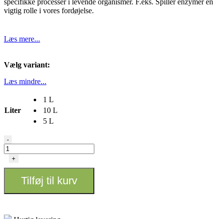
specifikke processer i levende organismer. F.eks. Spiller enzymer en
vigtig rolle i vores fordøjelse.
Læs mere...
Vælg variant:
Læs mindre...
1 L
Liter
10 L
5 L
Canna
-
Zym
antal
+
Tilføj til kurv