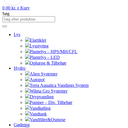
0,00
kr.
Kurv
0
Søg
Lys
Elartikler
Lysstyring
Plantelys – HPS/MH/CFL
Plantelys – LED
Ophæng & Tilbehør
Hydro
Alien Systemer
Autopot
Terra Aquatica Vandings System
Wilma Gro Systemer
Drypvanding
Pumper – Div. Tilbehør
Vandkøling
Vandtank
Vandfilter&Osmose
Gødning