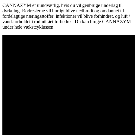
CANNAZYM er uundværlig, hvis du vil genbruge underlag til
dyrkning. Rodresterne vil hurtigt blive nedbrudt og omdannet til
fordelagtige næringsstoffer; infektioner vil blive forhindret, og luft /
vand-forholdet i rodmiljøet forbedres. Du kan bruge CANNAZYM
under hele vækstcyklussen.