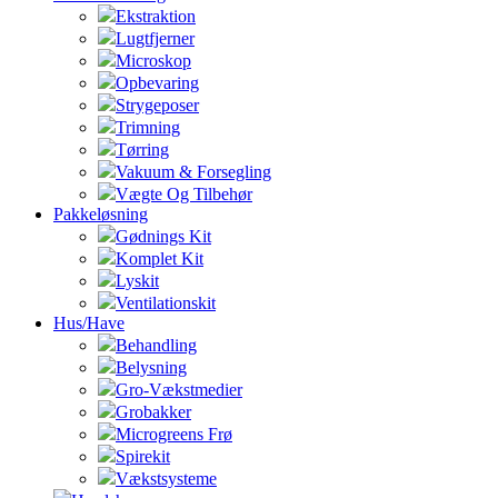
Ekstraktion
Lugtfjerner
Microskop
Opbevaring
Strygeposer
Trimning
Tørring
Vakuum & Forsegling
Vægte Og Tilbehør
Pakkeløsning
Gødnings Kit
Komplet Kit
Lyskit
Ventilationskit
Hus/Have
Behandling
Belysning
Gro-Vækstmedier
Grobakker
Microgreens Frø
Spirekit
Vækstsysteme