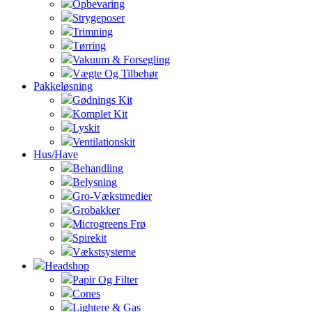
Opbevaring
Strygeposer
Trimning
Tørring
Vakuum & Forsegling
Vægte Og Tilbehør
Pakkeløsning
Gødnings Kit
Komplet Kit
Lyskit
Ventilationskit
Hus/Have
Behandling
Belysning
Gro-Vækstmedier
Grobakker
Microgreens Frø
Spirekit
Vækstsysteme
Headshop
Papir Og Filter
Cones
Lightere & Gas