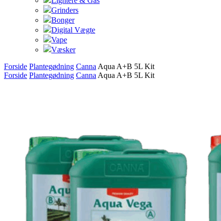
Lightere & Gas
Grinders
Bonger
Digital Vægte
Vape
Væsker
Forside
Plantegødning
Canna
Aqua A+B 5L Kit
Forside
Plantegødning
Canna
Aqua A+B 5L Kit