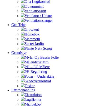
Ona Lugtkontrol
Opvarmning
Ventilationskit
Ventilator / Udsug
Ventilationsslanger
Gro Telte
Growtent
Homebox
Mammoth
Secret Jardin
Plante Net / Scrog
Groudstyr
Mylar Og Bassin Folie
Måleudstyr Mm.
PH – EC Målere
PH Regulering
Potter – Underskåle
Skadedyrskontrol
Tasker
Efterbehandling
Ekstraktion
Lugtfjerner
Microskop