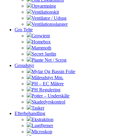
Opvarmning
Ventilationskit
Ventilator / Udsug
Ventilationsslanger
Gro Telte
Growtent
Homebox
Mammoth
Secret Jardin
Plante Net / Scrog
Groudstyr
Mylar Og Bassin Folie
Måleudstyr Mm.
PH – EC Målere
PH Regulering
Potter – Underskåle
Skadedyrskontrol
Tasker
Efterbehandling
Ekstraktion
Lugtfjerner
Microskop