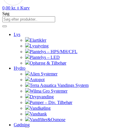
0,00
kr.
Kurv
0
Søg
Lys
Elartikler
Lysstyring
Plantelys – HPS/MH/CFL
Plantelys – LED
Ophæng & Tilbehør
Hydro
Alien Systemer
Autopot
Terra Aquatica Vandings System
Wilma Gro Systemer
Drypvanding
Pumper – Div. Tilbehør
Vandkøling
Vandtank
Vandfilter&Osmose
Gødning