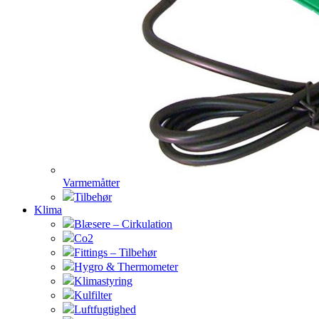
Varmemåtter
Tilbehør
Klima
Blæsere – Cirkulation
Co2
Fittings – Tilbehør
Hygro & Thermometer
Klimastyring
Kulfilter
Luftfugtighed