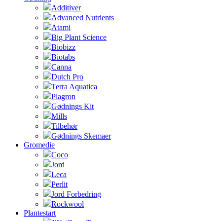
Additiver
Advanced Nutrients
Atami
Big Plant Science
Biobizz
Biotabs
Canna
Dutch Pro
Terra Aquatica
Plagron
Gødnings Kit
Mills
Tilbehør
Gødnings Skemaer
Gromedie
Coco
Jord
Leca
Perlit
Jord Forbedring
Rockwool
Plantestart