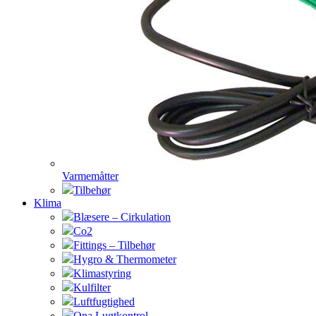
Varmemåtter
Tilbehør
Klima
Blæsere – Cirkulation
Co2
Fittings – Tilbehør
Hygro & Thermometer
Klimastyring
Kulfilter
Luftfugtighed
Ona Lugtkontrol