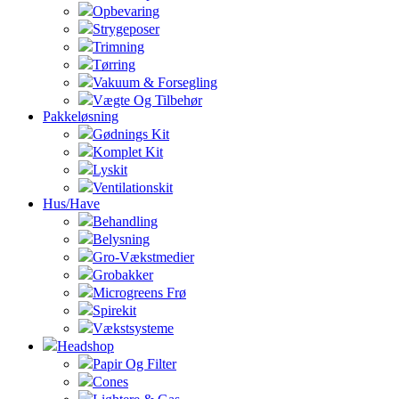
Opbevaring
Strygeposer
Trimning
Tørring
Vakuum & Forsegling
Vægte Og Tilbehør
Pakkeløsning
Gødnings Kit
Komplet Kit
Lyskit
Ventilationskit
Hus/Have
Behandling
Belysning
Gro-Vækstmedier
Grobakker
Microgreens Frø
Spirekit
Vækstsysteme
Headshop
Papir Og Filter
Cones