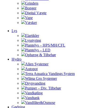
Grinders
Bonger
Digital Vægte
Vape
Væsker
Lys
Elartikler
Lysstyring
Plantelys – HPS/MH/CFL
Plantelys – LED
Ophæng & Tilbehør
Hydro
Alien Systemer
Autopot
Terra Aquatica Vandings System
Wilma Gro Systemer
Drypvanding
Pumper – Div. Tilbehør
Vandkøling
Vandtank
Vandfilter&Osmose
Gødning