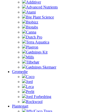
Additiver
Advanced Nutrients
Atami
Big Plant Science
Biobizz
Biotabs
Canna
Dutch Pro
Terra Aquatica
Plagron
Gødnings Kit
Mills
Tilbehør
Gødnings Skemaer
Gromedie
Coco
Jord
Leca
Perlit
Jord Forbedring
Rockwool
Plantestart
Jiffy/Coco Trays