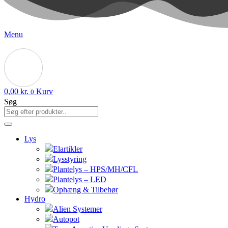
Menu
0,00
kr.
Kurv
0
Søg
Lys
Elartikler
Lysstyring
Plantelys – HPS/MH/CFL
Plantelys – LED
Ophæng & Tilbehør
Hydro
Alien Systemer
Autopot