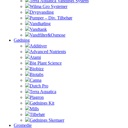
Terra Aquatica Vandings System
Wilma Gro Systemer
Drypvanding
Pumper – Div. Tilbehør
Vandkøling
Vandtank
Vandfilter&Osmose
Gødning
Additiver
Advanced Nutrients
Atami
Big Plant Science
Biobizz
Biotabs
Canna
Dutch Pro
Terra Aquatica
Plagron
Gødnings Kit
Mills
Tilbehør
Gødnings Skemaer
Gromedie