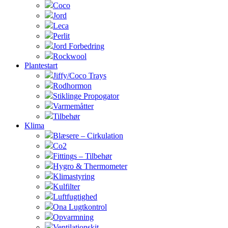
Coco
Jord
Leca
Perlit
Jord Forbedring
Rockwool
Plantestart
Jiffy/Coco Trays
Rodhormon
Stiklinge Propogator
Varmemåtter
Tilbehør
Klima
Blæsere – Cirkulation
Co2
Fittings – Tilbehør
Hygro & Thermometer
Klimastyring
Kulfilter
Luftfugtighed
Ona Lugtkontrol
Opvarmning
Ventilationskit