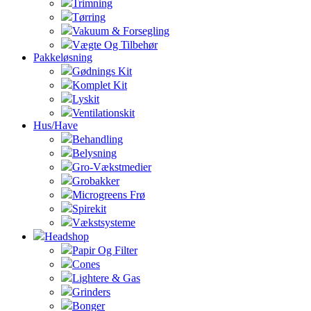
Trimning
Tørring
Vakuum & Forsegling
Vægte Og Tilbehør
Pakkeløsning
Gødnings Kit
Komplet Kit
Lyskit
Ventilationskit
Hus/Have
Behandling
Belysning
Gro-Vækstmedier
Grobakker
Microgreens Frø
Spirekit
Vækstsysteme
Headshop
Papir Og Filter
Cones
Lightere & Gas
Grinders
Bonger