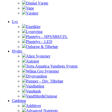
Digital Vægte
Vape
Væsker
Lys
Elartikler
Lysstyring
Plantelys – HPS/MH/CFL
Plantelys – LED
Ophæng & Tilbehør
Hydro
Alien Systemer
Autopot
Terra Aquatica Vandings System
Wilma Gro Systemer
Drypvanding
Pumper – Div. Tilbehør
Vandkøling
Vandtank
Vandfilter&Osmose
Gødning
Additiver
Advanced Nutrients