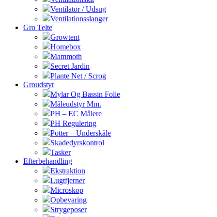
Ventilator / Udsug
Ventilationsslanger
Gro Telte
Growtent
Homebox
Mammoth
Secret Jardin
Plante Net / Scrog
Groudstyr
Mylar Og Bassin Folie
Måleudstyr Mm.
PH – EC Målere
PH Regulering
Potter – Underskåle
Skadedyrskontrol
Tasker
Efterbehandling
Ekstraktion
Lugtfjerner
Microskop
Opbevaring
Strygeposer