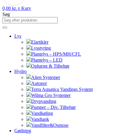
0,00
kr.
Kurv
0
Søg
Lys
Elartikler
Lysstyring
Plantelys – HPS/MH/CFL
Plantelys – LED
Ophæng & Tilbehør
Hydro
Alien Systemer
Autopot
Terra Aquatica Vandings System
Wilma Gro Systemer
Drypvanding
Pumper – Div. Tilbehør
Vandkøling
Vandtank
Vandfilter&Osmose
Gødning