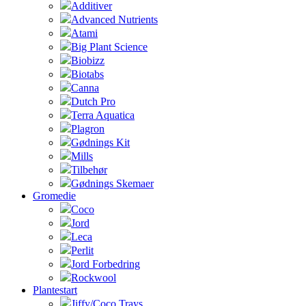
Additiver
Advanced Nutrients
Atami
Big Plant Science
Biobizz
Biotabs
Canna
Dutch Pro
Terra Aquatica
Plagron
Gødnings Kit
Mills
Tilbehør
Gødnings Skemaer
Gromedie
Coco
Jord
Leca
Perlit
Jord Forbedring
Rockwool
Plantestart
Jiffy/Coco Trays