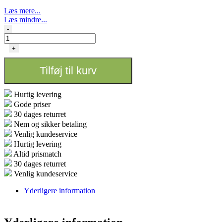
Læs mere...
Læs mindre...
Lampe
-
Holder
-
+
Adjust
A
Tilføj til kurv
Wing
antal
Hurtig levering
Gode priser
30 dages returret
Nem og sikker betaling
Venlig kundeservice
Hurtig levering
Altid prismatch
30 dages returret
Venlig kundeservice
Yderligere information