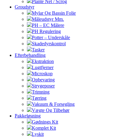
Plante Net / Scrog
Groudstyr
Mylar Og Bassin Folie
Måleudstyr Mm.
PH – EC Målere
PH Regulering
Potter – Underskåle
Skadedyrskontrol
Tasker
Efterbehandling
Ekstraktion
Lugtfjerner
Microskop
Opbevaring
Strygeposer
Trimning
Tørring
Vakuum & Forsegling
Vægte Og Tilbehør
Pakkeløsning
Gødnings Kit
Komplet Kit
Lyskit