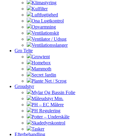
Klimastyring
Kulfilter
Luftfugtighed
Ona Lugtkontrol
Opvarmning
Ventilationskit
Ventilator / Udsug
Ventilationsslanger
Gro Telte
Growtent
Homebox
Mammoth
Secret Jardin
Plante Net / Scrog
Groudstyr
Mylar Og Bassin Folie
Måleudstyr Mm.
PH – EC Målere
PH Regulering
Potter – Underskåle
Skadedyrskontrol
Tasker
Efterbehandling