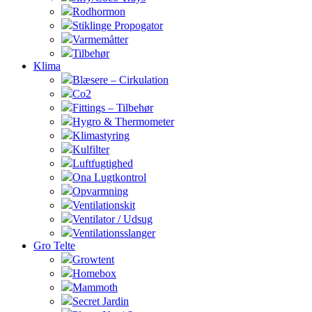
Rodhormon
Stiklinge Propogator
Varmemåtter
Tilbehør
Klima
Blæsere – Cirkulation
Co2
Fittings – Tilbehør
Hygro & Thermometer
Klimastyring
Kulfilter
Luftfugtighed
Ona Lugtkontrol
Opvarmning
Ventilationskit
Ventilator / Udsug
Ventilationsslanger
Gro Telte
Growtent
Homebox
Mammoth
Secret Jardin