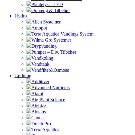
Plantelys – LED
Ophæng & Tilbehør
Hydro
Alien Systemer
Autopot
Terra Aquatica Vandings System
Wilma Gro Systemer
Drypvanding
Pumper – Div. Tilbehør
Vandkøling
Vandtank
Vandfilter&Osmose
Gødning
Additiver
Advanced Nutrients
Atami
Big Plant Science
Biobizz
Biotabs
Canna
Dutch Pro
Terra Aquatica