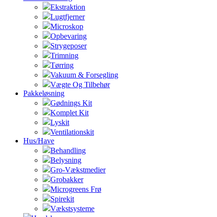
Ekstraktion
Lugtfjerner
Microskop
Opbevaring
Strygeposer
Trimning
Tørring
Vakuum & Forsegling
Vægte Og Tilbehør
Pakkeløsning
Gødnings Kit
Komplet Kit
Lyskit
Ventilationskit
Hus/Have
Behandling
Belysning
Gro-Vækstmedier
Grobakker
Microgreens Frø
Spirekit
Vækstsysteme