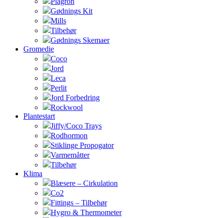
Plagron
Gødnings Kit
Mills
Tilbehør
Gødnings Skemaer
Gromedie
Coco
Jord
Leca
Perlit
Jord Forbedring
Rockwool
Plantestart
Jiffy/Coco Trays
Rodhormon
Stiklinge Propogator
Varmemåtter
Tilbehør
Klima
Blæsere – Cirkulation
Co2
Fittings – Tilbehør
Hygro & Thermometer