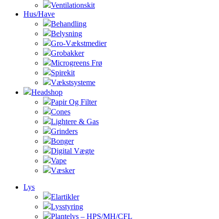
Ventilationskit
Hus/Have
Behandling
Belysning
Gro-Vækstmedier
Grobakker
Microgreens Frø
Spirekit
Vækstsysteme
Headshop
Papir Og Filter
Cones
Lightere & Gas
Grinders
Bonger
Digital Vægte
Vape
Væsker
Lys
Elartikler
Lysstyring
Plantelys – HPS/MH/CFL