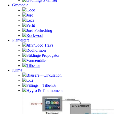
Gødnings Skemaer
Gromedie
Coco
Jord
Leca
Perlit
Jord Forbedring
Rockwool
Plantestart
Jiffy/Coco Trays
Rodhormon
Stiklinge Propogator
Varmemåtter
Tilbehør
Klima
Blæsere – Cirkulation
Co2
Fittings – Tilbehør
Hygro & Thermometer