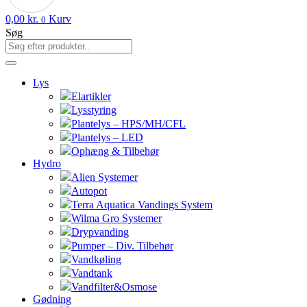
0,00
kr.
Kurv
0
Søg
Lys
Elartikler
Lysstyring
Plantelys – HPS/MH/CFL
Plantelys – LED
Ophæng & Tilbehør
Hydro
Alien Systemer
Autopot
Terra Aquatica Vandings System
Wilma Gro Systemer
Drypvanding
Pumper – Div. Tilbehør
Vandkøling
Vandtank
Vandfilter&Osmose
Gødning