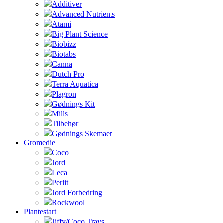
Additiver
Advanced Nutrients
Atami
Big Plant Science
Biobizz
Biotabs
Canna
Dutch Pro
Terra Aquatica
Plagron
Gødnings Kit
Mills
Tilbehør
Gødnings Skemaer
Gromedie
Coco
Jord
Leca
Perlit
Jord Forbedring
Rockwool
Plantestart
Jiffy/Coco Trays