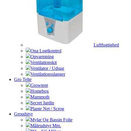
Luftfugtighed
Ona Lugtkontrol
Opvarmning
Ventilationskit
Ventilator / Udsug
Ventilationsslanger
Gro Telte
Growtent
Homebox
Mammoth
Secret Jardin
Plante Net / Scrog
Groudstyr
Mylar Og Bassin Folie
Måleudstyr Mm.