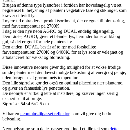
Brugen af ​​denne type lysstofrør i fortiden har hovedsagelig været
begrænset til belysning af planter i vegetative fase og stiklinger, som
kræver et hvidt lys.
I nyere tid optræder et produktsortiment, der er egnet til blomstring,
med farvetemperatur på 2700K.
I dag er den nye neon AGRO og DUAL endelig tilgængelig.
Den første, AGRO, giver et blandet lys, herunder toner af blå og
gul, så det er godt for hele plantens liv.
Den anden, DUAL, består af to rør med forskellige
farvetemperaturer, 2700K og 6400K, for et lys som er velegnet og
afbalanceret for vækst og blomstring.
Disse innovative neonrør giver dig mulighed for at vokse frodige
sunde planter med den lavest mulige bekostning af energi og penge,
uden forøgelse af grorummets temperatur.
Den lille størrelse gør det også en optimal placering nær planterne,
og giver en fantastisk lys penetration.
De neonrør er virkelig lette at installere, og kræver ingen særlig
ekspertise til at bruge.
Størrelse: 54×4.6×2.5 cm.
Vi har en
neontube-tilpasset reflektor
, som vil give dig bedre
belysning.
Neonbelysning som dette, passer godt ind i et lille telt som
dette
.