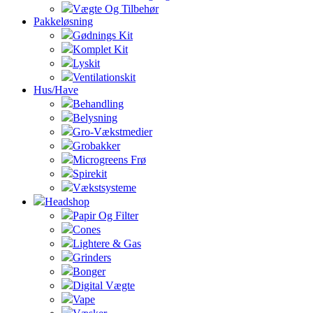
Vægte Og Tilbehør
Pakkeløsning
Gødnings Kit
Komplet Kit
Lyskit
Ventilationskit
Hus/Have
Behandling
Belysning
Gro-Vækstmedier
Grobakker
Microgreens Frø
Spirekit
Vækstsysteme
Headshop
Papir Og Filter
Cones
Lightere & Gas
Grinders
Bonger
Digital Vægte
Vape