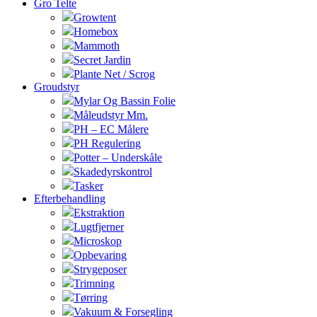
Gro Telte
Growtent
Homebox
Mammoth
Secret Jardin
Plante Net / Scrog
Groudstyr
Mylar Og Bassin Folie
Måleudstyr Mm.
PH – EC Målere
PH Regulering
Potter – Underskåle
Skadedyrskontrol
Tasker
Efterbehandling
Ekstraktion
Lugtfjerner
Microskop
Opbevaring
Strygeposer
Trimning
Tørring
Vakuum & Forsegling