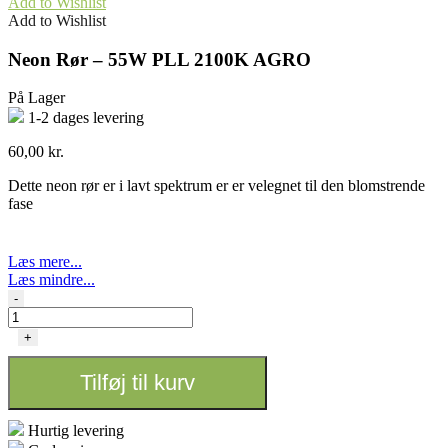
Add to Wishlist
Add to Wishlist
Neon Rør – 55W PLL 2100K AGRO
På Lager
1-2 dages levering
60,00
kr.
Dette neon rør er i lavt spektrum er er velegnet til den blomstrende
fase
Læs mere...
Læs mindre...
Neon
-
Rør
-
+
55W
PLL
Tilføj til kurv
2100K
AGRO
antal
Hurtig levering