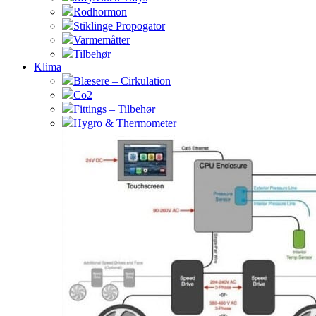
Rodhormon
Stiklinge Propogator
Varmemåtter
Tilbehør
Klima
Blæsere – Cirkulation
Co2
Fittings – Tilbehør
Hygro & Thermometer