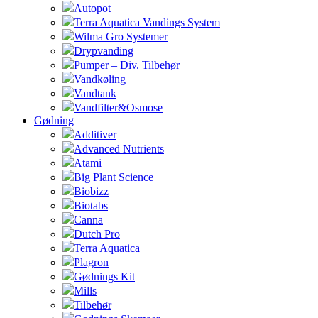
Autopot
Terra Aquatica Vandings System
Wilma Gro Systemer
Drypvanding
Pumper – Div. Tilbehør
Vandkøling
Vandtank
Vandfilter&Osmose
Gødning
Additiver
Advanced Nutrients
Atami
Big Plant Science
Biobizz
Biotabs
Canna
Dutch Pro
Terra Aquatica
Plagron
Gødnings Kit
Mills
Tilbehør