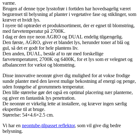
varme.
Brugen af ​​denne type lysstofrør i fortiden har hovedsagelig været
begrænset til belysning af planter i vegetative fase og stiklinger, som
kræver et hvidt lys.
I nyere tid optræder et produktsortiment, der er egnet til blomstring,
med farvetemperatur på 2700K.
I dag er den nye neon AGRO og DUAL endelig tilgængelig.
Den første, AGRO, giver et blandet lys, herunder toner af blå og
gul, så det er godt for hele plantens liv.
Den anden, DUAL, består af to rør med forskellige
farvetemperaturer, 2700K og 6400K, for et lys som er velegnet og
afbalanceret for vækst og blomstring.
Disse innovative neonrør giver dig mulighed for at vokse frodige
sunde planter med den lavest mulige bekostning af energi og penge,
uden forøgelse af grorummets temperatur.
Den lille størrelse gør det også en optimal placering nær planterne,
og giver en fantastisk lys penetration.
De neonrør er virkelig lette at installere, og kræver ingen særlig
ekspertise til at bruge.
Størrelse: 54×4.6×2.5 cm.
Vi har en
neontube-tilpasset reflektor
, som vil give dig bedre
belysning.