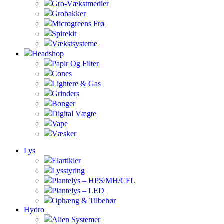
Gro-Vækstmedier
Grobakker
Microgreens Frø
Spirekit
Vækstsysteme
Headshop
Papir Og Filter
Cones
Lightere & Gas
Grinders
Bonger
Digital Vægte
Vape
Væsker
Lys
Elartikler
Lysstyring
Plantelys – HPS/MH/CFL
Plantelys – LED
Ophæng & Tilbehør
Hydro
Alien Systemer