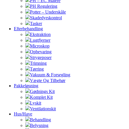
PH – EC Målere
PH Regulering
Potter – Underskåle
Skadedyrskontrol
Tasker
Efterbehandling
Ekstraktion
Lugtfjerner
Microskop
Opbevaring
Strygeposer
Trimning
Tørring
Vakuum & Forsegling
Vægte Og Tilbehør
Pakkeløsning
Gødnings Kit
Komplet Kit
Lyskit
Ventilationskit
Hus/Have
Behandling
Belysning