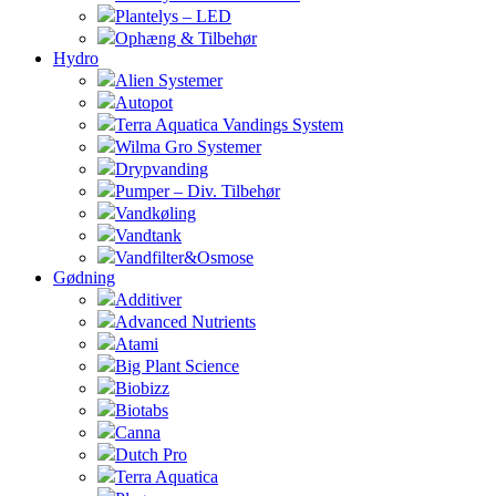
Plantelys – LED
Ophæng & Tilbehør
Hydro
Alien Systemer
Autopot
Terra Aquatica Vandings System
Wilma Gro Systemer
Drypvanding
Pumper – Div. Tilbehør
Vandkøling
Vandtank
Vandfilter&Osmose
Gødning
Additiver
Advanced Nutrients
Atami
Big Plant Science
Biobizz
Biotabs
Canna
Dutch Pro
Terra Aquatica