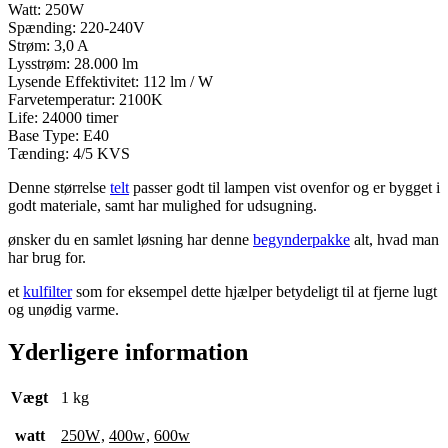
Watt: 250W
Spænding: 220-240V
Strøm: 3,0 A
Lysstrøm: 28.000 lm
Lysende Effektivitet: 112 lm / W
Farvetemperatur: 2100K
Life: 24000 timer
Base Type: E40
Tænding: 4/5 KVS
Denne størrelse
telt
passer godt til lampen vist ovenfor og er bygget i
godt materiale, samt har mulighed for udsugning.
ønsker du en samlet løsning har denne
begynderpakke
alt, hvad man
har brug for.
et
kulfilter
som for eksempel dette hjælper betydeligt til at fjerne lugt
og unødig varme.
Yderligere information
Vægt
1 kg
watt
250W
,
400w
,
600w