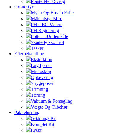
Plante Net / Scrog
Groudstyr
Mylar Og Bassin Folie
Måleudstyr Mm.
PH – EC Målere
PH Regulering
Potter – Underskåle
Skadedyrskontrol
Tasker
Efterbehandling
Ekstraktion
Lugtfjerner
Microskop
Opbevaring
Strygeposer
Trimning
Tørring
Vakuum & Forsegling
Vægte Og Tilbehør
Pakkeløsning
Gødnings Kit
Komplet Kit
Lyskit