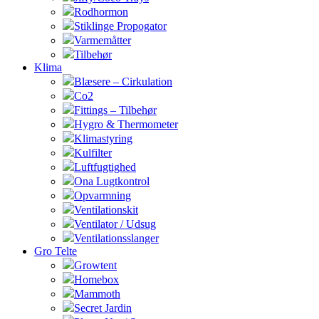
Rodhormon
Stiklinge Propogator
Varmemåtter
Tilbehør
Klima
Blæsere – Cirkulation
Co2
Fittings – Tilbehør
Hygro & Thermometer
Klimastyring
Kulfilter
Luftfugtighed
Ona Lugtkontrol
Opvarmning
Ventilationskit
Ventilator / Udsug
Ventilationsslanger
Gro Telte
Growtent
Homebox
Mammoth
Secret Jardin