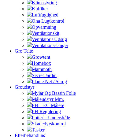
Klimastyring
Kulfilter
Luftfugtighed
Ona Lugtkontrol
Opvarmning
Ventilationskit
Ventilator / Udsug
Ventilationsslanger
Gro Telte
Growtent
Homebox
Mammoth
Secret Jardin
Plante Net / Scrog
Groudstyr
Mylar Og Bassin Folie
Måleudstyr Mm.
PH – EC Målere
PH Regulering
Potter – Underskåle
Skadedyrskontrol
Tasker
Efterbehandling