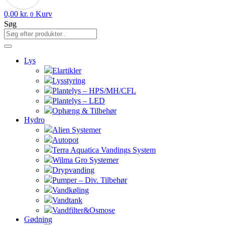
0,00
kr.
Kurv
0
Søg
Lys
Elartikler
Lysstyring
Plantelys – HPS/MH/CFL
Plantelys – LED
Ophæng & Tilbehør
Hydro
Alien Systemer
Autopot
Terra Aquatica Vandings System
Wilma Gro Systemer
Drypvanding
Pumper – Div. Tilbehør
Vandkøling
Vandtank
Vandfilter&Osmose
Gødning