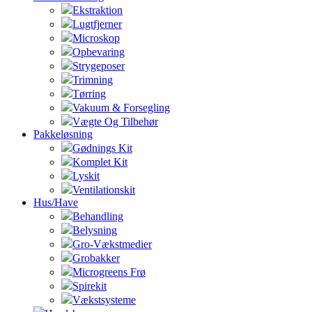
Ekstraktion
Lugtfjerner
Microskop
Opbevaring
Strygeposer
Trimning
Tørring
Vakuum & Forsegling
Vægte Og Tilbehør
Pakkeløsning
Gødnings Kit
Komplet Kit
Lyskit
Ventilationskit
Hus/Have
Behandling
Belysning
Gro-Vækstmedier
Grobakker
Microgreens Frø
Spirekit
Vækstsysteme