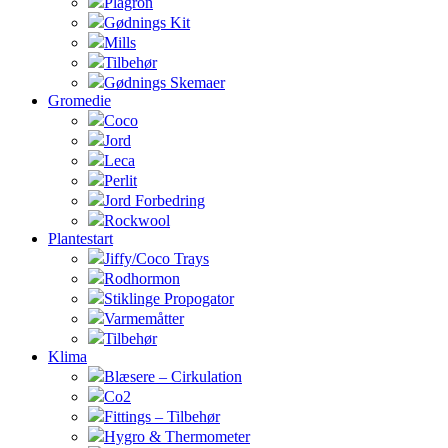
Plagron
Gødnings Kit
Mills
Tilbehør
Gødnings Skemaer
Gromedie
Coco
Jord
Leca
Perlit
Jord Forbedring
Rockwool
Plantestart
Jiffy/Coco Trays
Rodhormon
Stiklinge Propogator
Varmemåtter
Tilbehør
Klima
Blæsere – Cirkulation
Co2
Fittings – Tilbehør
Hygro & Thermometer