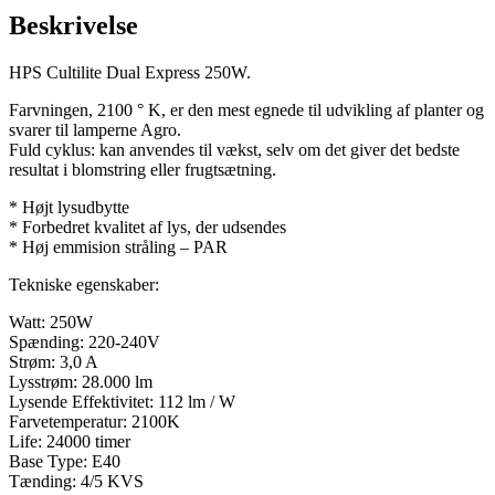
Beskrivelse
HPS Cultilite Dual Express 250W.
Farvningen, 2100 ° K, er den mest egnede til udvikling af planter og
svarer til lamperne Agro.
Fuld cyklus: kan anvendes til vækst, selv om det giver det bedste
resultat i blomstring eller frugtsætning.
* Højt lysudbytte
* Forbedret kvalitet af lys, der udsendes
* Høj emmision stråling – PAR
Tekniske egenskaber:
Watt: 250W
Spænding: 220-240V
Strøm: 3,0 A
Lysstrøm: 28.000 lm
Lysende Effektivitet: 112 lm / W
Farvetemperatur: 2100K
Life: 24000 timer
Base Type: E40
Tænding: 4/5 KVS