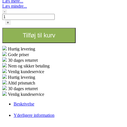
Læs mere...
Læs mindre...
CULTILITE
-
-
HPS
+
DUAL
EXPRESS
Tilføj til kurv
-
250
W
Hurtig levering
antal
Gode priser
30 dages returret
Nem og sikker betaling
Venlig kundeservice
Hurtig levering
Altid prismatch
30 dages returret
Venlig kundeservice
Beskrivelse
Yderligere information