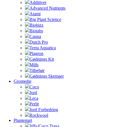
Additiver
Advanced Nutrients
Atami
Big Plant Science
Biobizz
Biotabs
Canna
Dutch Pro
Terra Aquatica
Plagron
Gødnings Kit
Mills
Tilbehør
Gødnings Skemaer
Gromedie
Coco
Jord
Leca
Perlit
Jord Forbedring
Rockwool
Plantestart
Jiffy/Coco Trays