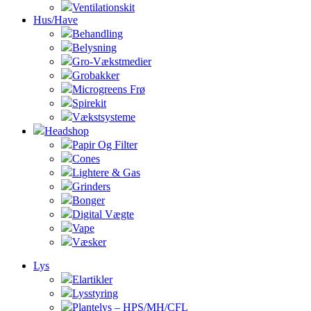
Ventilationskit
Hus/Have
Behandling
Belysning
Gro-Vækstmedier
Grobakker
Microgreens Frø
Spirekit
Vækstsysteme
Headshop
Papir Og Filter
Cones
Lightere & Gas
Grinders
Bonger
Digital Vægte
Vape
Væsker
Lys
Elartikler
Lysstyring
Plantelys – HPS/MH/CFL