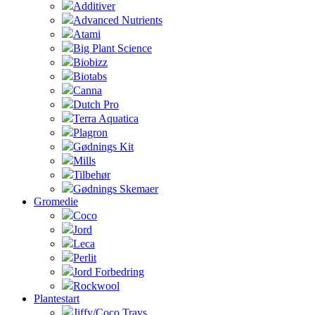
Additiver
Advanced Nutrients
Atami
Big Plant Science
Biobizz
Biotabs
Canna
Dutch Pro
Terra Aquatica
Plagron
Gødnings Kit
Mills
Tilbehør
Gødnings Skemaer
Gromedie
Coco
Jord
Leca
Perlit
Jord Forbedring
Rockwool
Plantestart
Jiffy/Coco Trays