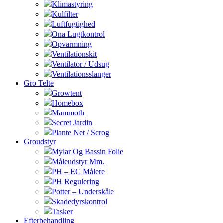
Klimastyring
Kulfilter
Luftfugtighed
Ona Lugtkontrol
Opvarmning
Ventilationskit
Ventilator / Udsug
Ventilationsslanger
Gro Telte
Growtent
Homebox
Mammoth
Secret Jardin
Plante Net / Scrog
Groudstyr
Mylar Og Bassin Folie
Måleudstyr Mm.
PH – EC Målere
PH Regulering
Potter – Underskåle
Skadedyrskontrol
Tasker
Efterbehandling