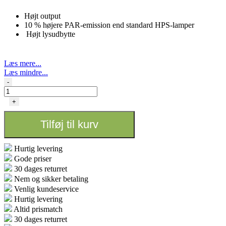
Højt output
10 % højere PAR-emission end standard HPS-lamper
Højt lysudbytte
Læs mere...
Læs mindre...
Cultilite
-
Hps
600w
+
-
95000Lumen
Tilføj til kurv
antal
Hurtig levering
Gode priser
30 dages returret
Nem og sikker betaling
Venlig kundeservice
Hurtig levering
Altid prismatch
30 dages returret