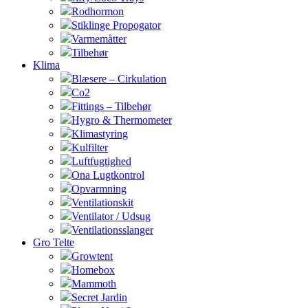
Rodhormon
Stiklinge Propogator
Varmemåtter
Tilbehør
Klima
Blæsere – Cirkulation
Co2
Fittings – Tilbehør
Hygro & Thermometer
Klimastyring
Kulfilter
Luftfugtighed
Ona Lugtkontrol
Opvarmning
Ventilationskit
Ventilator / Udsug
Ventilationsslanger
Gro Telte
Growtent
Homebox
Mammoth
Secret Jardin