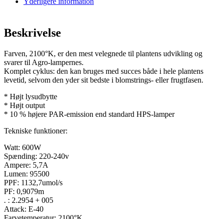
Yderligere information
Beskrivelse
Farven, 2100°K, er den mest velegnede til plantens udvikling og
svarer til Agro-lampernes.
Komplet cyklus: den kan bruges med succes både i hele plantens
levetid, selvom den yder sit bedste i blomstrings- eller frugtfasen.
* Højt lysudbytte
* Højt output
* 10 % højere PAR-emission end standard HPS-lamper
Tekniske funktioner:
Watt: 600W
Spænding: 220-240v
Ampere: 5,7A
Lumen: 95500
PPF: 1132,7umol/s
PF: 0,9079m
. : 2.2954 + 005
Attack: E-40
Farvetemperatur: 2100°K