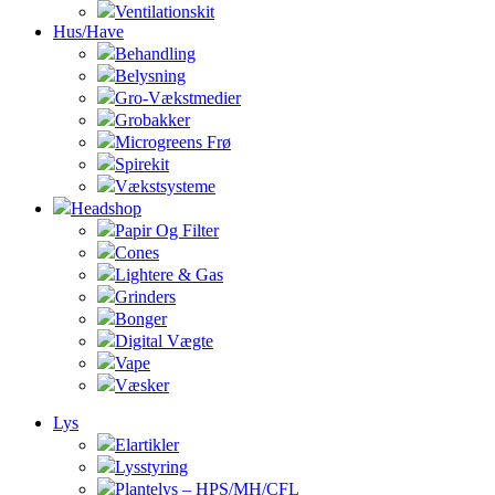
Ventilationskit
Hus/Have
Behandling
Belysning
Gro-Vækstmedier
Grobakker
Microgreens Frø
Spirekit
Vækstsysteme
Headshop
Papir Og Filter
Cones
Lightere & Gas
Grinders
Bonger
Digital Vægte
Vape
Væsker
Lys
Elartikler
Lysstyring
Plantelys – HPS/MH/CFL