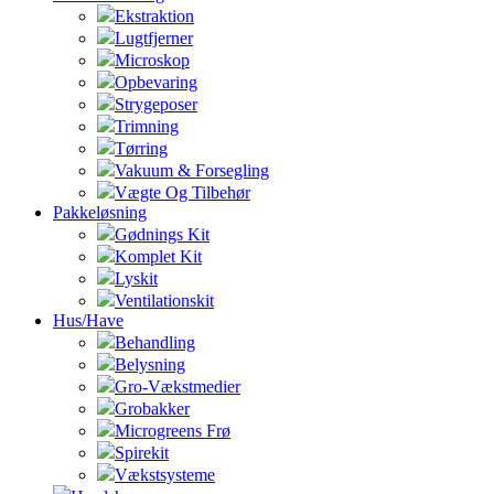
Ekstraktion
Lugtfjerner
Microskop
Opbevaring
Strygeposer
Trimning
Tørring
Vakuum & Forsegling
Vægte Og Tilbehør
Pakkeløsning
Gødnings Kit
Komplet Kit
Lyskit
Ventilationskit
Hus/Have
Behandling
Belysning
Gro-Vækstmedier
Grobakker
Microgreens Frø
Spirekit
Vækstsysteme