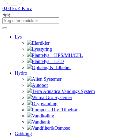
0,00
kr.
Kurv
0
Søg
Lys
Elartikler
Lysstyring
Plantelys – HPS/MH/CFL
Plantelys – LED
Ophæng & Tilbehør
Hydro
Alien Systemer
Autopot
Terra Aquatica Vandings System
Wilma Gro Systemer
Drypvanding
Pumper – Div. Tilbehør
Vandkøling
Vandtank
Vandfilter&Osmose
Gødning