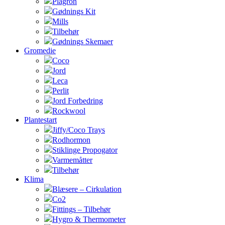
Plagron
Gødnings Kit
Mills
Tilbehør
Gødnings Skemaer
Gromedie
Coco
Jord
Leca
Perlit
Jord Forbedring
Rockwool
Plantestart
Jiffy/Coco Trays
Rodhormon
Stiklinge Propogator
Varmemåtter
Tilbehør
Klima
Blæsere – Cirkulation
Co2
Fittings – Tilbehør
Hygro & Thermometer