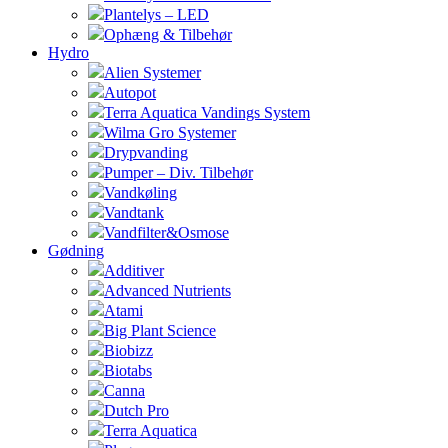
Plantelys – LED
Ophæng & Tilbehør
Hydro
Alien Systemer
Autopot
Terra Aquatica Vandings System
Wilma Gro Systemer
Drypvanding
Pumper – Div. Tilbehør
Vandkøling
Vandtank
Vandfilter&Osmose
Gødning
Additiver
Advanced Nutrients
Atami
Big Plant Science
Biobizz
Biotabs
Canna
Dutch Pro
Terra Aquatica