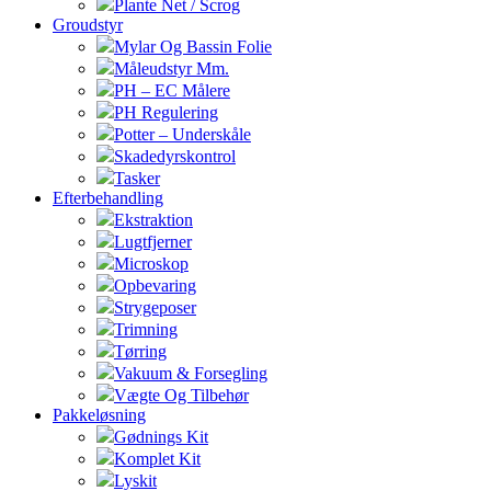
Plante Net / Scrog
Groudstyr
Mylar Og Bassin Folie
Måleudstyr Mm.
PH – EC Målere
PH Regulering
Potter – Underskåle
Skadedyrskontrol
Tasker
Efterbehandling
Ekstraktion
Lugtfjerner
Microskop
Opbevaring
Strygeposer
Trimning
Tørring
Vakuum & Forsegling
Vægte Og Tilbehør
Pakkeløsning
Gødnings Kit
Komplet Kit
Lyskit