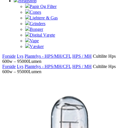
Headshop
Papir Og Filter
Cones
Lightere & Gas
Grinders
Bonger
Digital Vægte
Vape
Væsker
Forside
Lys
Plantelys - HPS/MH/CFL
HPS / MH
Cultilite Hps
600w – 95000Lumen
Forside
Lys
Plantelys - HPS/MH/CFL
HPS / MH
Cultilite Hps
600w – 95000Lumen