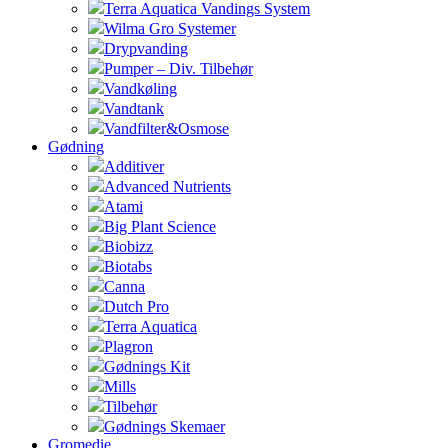
Terra Aquatica Vandings System
Wilma Gro Systemer
Drypvanding
Pumper – Div. Tilbehør
Vandkøling
Vandtank
Vandfilter&Osmose
Gødning
Additiver
Advanced Nutrients
Atami
Big Plant Science
Biobizz
Biotabs
Canna
Dutch Pro
Terra Aquatica
Plagron
Gødnings Kit
Mills
Tilbehør
Gødnings Skemaer
Gromedie