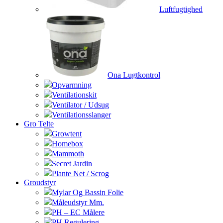
Luftfugtighed
Ona Lugtkontrol
Opvarmning
Ventilationskit
Ventilator / Udsug
Ventilationsslanger
Gro Telte
Growtent
Homebox
Mammoth
Secret Jardin
Plante Net / Scrog
Groudstyr
Mylar Og Bassin Folie
Måleudstyr Mm.
PH – EC Målere
PH Regulering