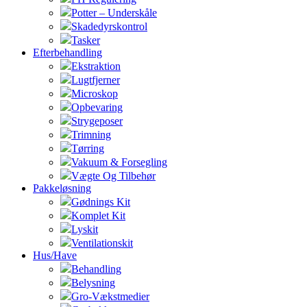
Potter – Underskåle
Skadedyrskontrol
Tasker
Efterbehandling
Ekstraktion
Lugtfjerner
Microskop
Opbevaring
Strygeposer
Trimning
Tørring
Vakuum & Forsegling
Vægte Og Tilbehør
Pakkeløsning
Gødnings Kit
Komplet Kit
Lyskit
Ventilationskit
Hus/Have
Behandling
Belysning
Gro-Vækstmedier