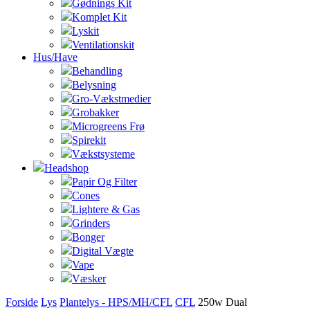
Gødnings Kit
Komplet Kit
Lyskit
Ventilationskit
Hus/Have
Behandling
Belysning
Gro-Vækstmedier
Grobakker
Microgreens Frø
Spirekit
Vækstsysteme
Headshop
Papir Og Filter
Cones
Lightere & Gas
Grinders
Bonger
Digital Vægte
Vape
Væsker
Forside
Lys
Plantelys - HPS/MH/CFL
CFL
250w Dual