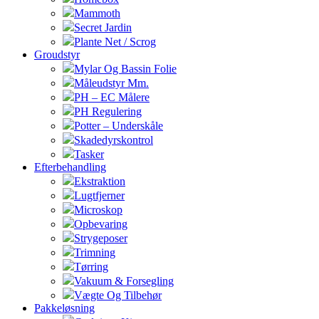
Mammoth
Secret Jardin
Plante Net / Scrog
Groudstyr
Mylar Og Bassin Folie
Måleudstyr Mm.
PH – EC Målere
PH Regulering
Potter – Underskåle
Skadedyrskontrol
Tasker
Efterbehandling
Ekstraktion
Lugtfjerner
Microskop
Opbevaring
Strygeposer
Trimning
Tørring
Vakuum & Forsegling
Vægte Og Tilbehør
Pakkeløsning