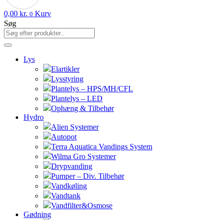
0,00
kr.
Kurv
0
Søg
Lys
Elartikler
Lysstyring
Plantelys – HPS/MH/CFL
Plantelys – LED
Ophæng & Tilbehør
Hydro
Alien Systemer
Autopot
Terra Aquatica Vandings System
Wilma Gro Systemer
Drypvanding
Pumper – Div. Tilbehør
Vandkøling
Vandtank
Vandfilter&Osmose
Gødning