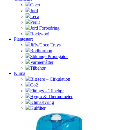
Coco
Jord
Leca
Perlit
Jord Forbedring
Rockwool
Plantestart
Jiffy/Coco Trays
Rodhormon
Stiklinge Propogator
Varmemåtter
Tilbehør
Klima
Blæsere – Cirkulation
Co2
Fittings – Tilbehør
Hygro & Thermometer
Klimastyring
Kulfilter