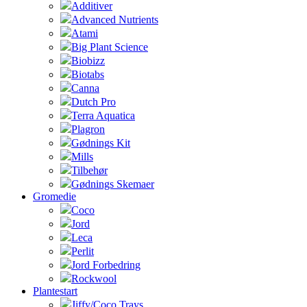
Additiver
Advanced Nutrients
Atami
Big Plant Science
Biobizz
Biotabs
Canna
Dutch Pro
Terra Aquatica
Plagron
Gødnings Kit
Mills
Tilbehør
Gødnings Skemaer
Gromedie
Coco
Jord
Leca
Perlit
Jord Forbedring
Rockwool
Plantestart
Jiffy/Coco Trays