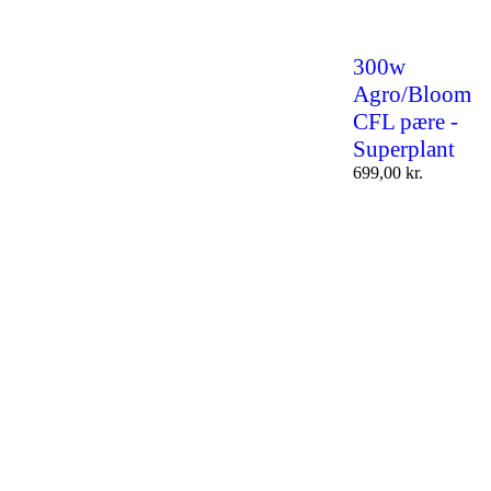
300w
Agro/Bloom
CFL pære -
Superplant
699,00
kr.