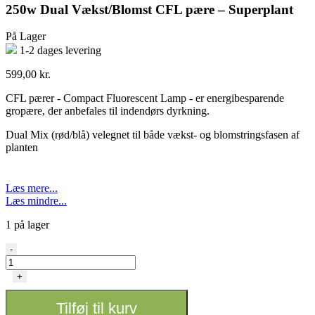
250w Dual Vækst/Blomst CFL pære – Superplant
På Lager
1-2 dages levering
599,00
kr.
CFL pærer - Compact Fluorescent Lamp - er energibesparende
gropære, der anbefales til indendørs dyrkning.
Dual Mix (rød/blå) velegnet til både vækst- og blomstringsfasen af
planten
Læs mere...
Læs mindre...
1 på lager
250w
-
Dual
Vækst/Blomst
+
CFL
pære
Tilføj til kurv
-