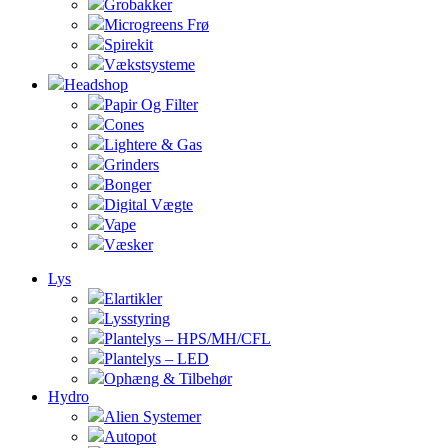
Grobakker
Microgreens Frø
Spirekit
Vækstsysteme
Headshop
Papir Og Filter
Cones
Lightere & Gas
Grinders
Bonger
Digital Vægte
Vape
Væsker
Lys
Elartikler
Lysstyring
Plantelys – HPS/MH/CFL
Plantelys – LED
Ophæng & Tilbehør
Hydro
Alien Systemer
Autopot