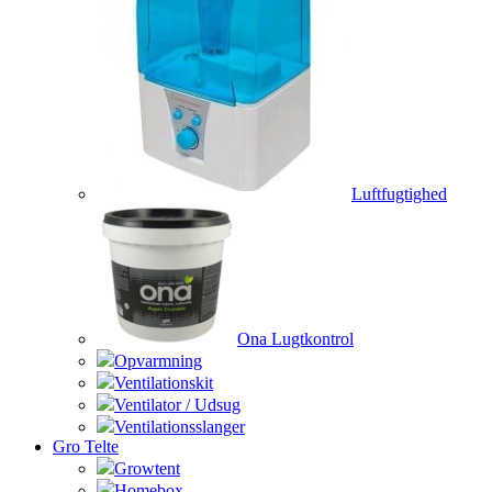
Luftfugtighed
Ona Lugtkontrol
Opvarmning
Ventilationskit
Ventilator / Udsug
Ventilationsslanger
Gro Telte
Growtent
Homebox