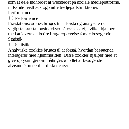
som at dele indholdet af webstedet på sociale medieplatforme,
indsamle feedback og andre tredjepartsfunktioner.
Performance
Performance
Præstationscookies bruges til at forstå og analysere de
vigtigste præstationsindekser på webstedet, hvilket hjælper
med at levere en bedre brugeroplevelse for de besøgende.
Statistik
Statistik
Analytiske cookies bruges til at forstå, hvordan besøgende
interagerer med hjemmesiden. Disse cookies hjælper med at
give oplysninger om målinger, antallet af besøgende,
afvisningsprocent, trafikkilde osv.
Markedsføring
Markedsføring
Annoncecookies bruges til at give besøgende relevante
annoncer og marketingkampagner. Disse cookies sporer
besøgende på tværs af websteder og indsamler oplysninger
for at levere tilpassede annoncer.
Andre
Andre
Andre ikke-kategoriserede cookies er dem, der analyseres og
endnu ikke er klassificeret i en kategori.
GEM & ACCEPTÈR