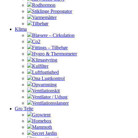
Rodhormon
Stiklinge Propogator
Varmemåtter
Tilbehør
Klima
Blæsere – Cirkulation
Co2
Fittings – Tilbehør
Hygro & Thermometer
Klimastyring
Kulfilter
Luftfugtighed
Ona Lugtkontrol
Opvarmning
Ventilationskit
Ventilator / Udsug
Ventilationsslanger
Gro Telte
Growtent
Homebox
Mammoth
Secret Jardin