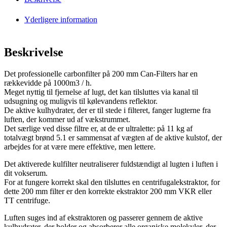
Yderligere information
Beskrivelse
Det professionelle carbonfilter på 200 mm Can-Filters har en
rækkevidde på 1000m3 / h.
Meget nyttig til fjernelse af lugt, det kan tilsluttes via kanal til
udsugning og muligvis til kølevandens reflektor.
De aktive kulhydrater, der er til stede i filteret, fanger lugterne fra
luften, der kommer ud af vækstrummet.
Det særlige ved disse filtre er, at de er ultralette: på 11 kg af
totalvægt brønd 5.1 er sammensat af vægten af ​​de aktive kulstof, der
arbejdes for at være mere effektive, men lettere.
Det aktiverede kulfilter neutraliserer fuldstændigt al lugten i luften i
dit vokserum.
For at fungere korrekt skal den tilsluttes en centrifugalekstraktor, for
dette 200 mm filter er den korrekte ekstraktor 200 mm VKR eller
TT centrifuge.
Luften suges ind af ekstraktoren og passerer gennem de aktive
kulhydrater, der holder og absorberer alle organiske molekyler, der