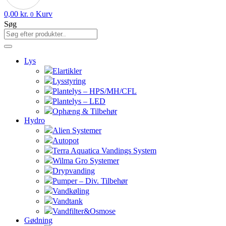
0,00
kr.
Kurv
0
Søg
Lys
Elartikler
Lysstyring
Plantelys – HPS/MH/CFL
Plantelys – LED
Ophæng & Tilbehør
Hydro
Alien Systemer
Autopot
Terra Aquatica Vandings System
Wilma Gro Systemer
Drypvanding
Pumper – Div. Tilbehør
Vandkøling
Vandtank
Vandfilter&Osmose
Gødning