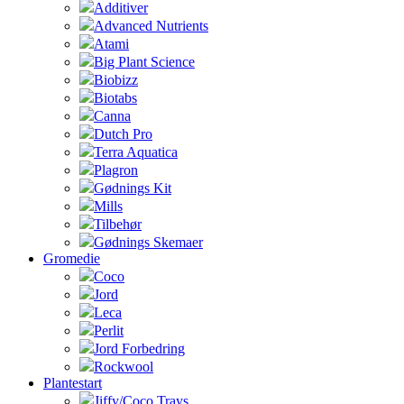
Additiver
Advanced Nutrients
Atami
Big Plant Science
Biobizz
Biotabs
Canna
Dutch Pro
Terra Aquatica
Plagron
Gødnings Kit
Mills
Tilbehør
Gødnings Skemaer
Gromedie
Coco
Jord
Leca
Perlit
Jord Forbedring
Rockwool
Plantestart
Jiffy/Coco Trays