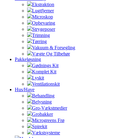
Ekstraktion
Lugtfjerner
Microskop
Opbevaring
Strygeposer
Trimning
Tørring
Vakuum & Forsegling
Vægte Og Tilbehør
Pakkeløsning
Gødnings Kit
Komplet Kit
Lyskit
Ventilationskit
Hus/Have
Behandling
Belysning
Gro-Vækstmedier
Grobakker
Microgreens Frø
Spirekit
Vækstsysteme