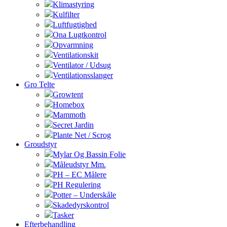
Klimastyring
Kulfilter
Luftfugtighed
Ona Lugtkontrol
Opvarmning
Ventilationskit
Ventilator / Udsug
Ventilationsslanger
Gro Telte
Growtent
Homebox
Mammoth
Secret Jardin
Plante Net / Scrog
Groudstyr
Mylar Og Bassin Folie
Måleudstyr Mm.
PH – EC Målere
PH Regulering
Potter – Underskåle
Skadedyrskontrol
Tasker
Efterbehandling