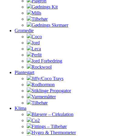
Plagron
Gødnings Kit
Mills
Tilbehør
Gødnings Skemaer
Gromedie
Coco
Jord
Leca
Perlit
Jord Forbedring
Rockwool
Plantestart
Jiffy/Coco Trays
Rodhormon
Stiklinge Propogator
Varmemåtter
Tilbehør
Klima
Blæsere – Cirkulation
Co2
Fittings – Tilbehør
Hygro & Thermometer