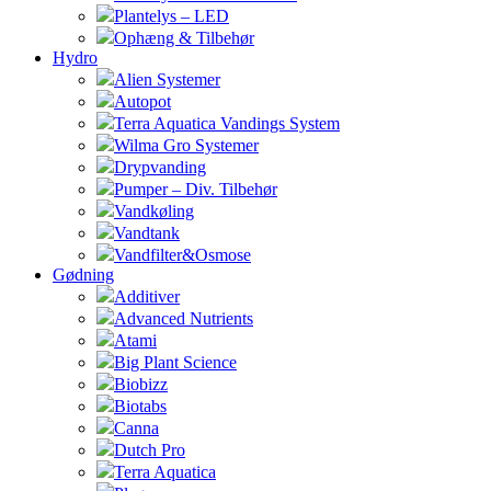
Plantelys – LED
Ophæng & Tilbehør
Hydro
Alien Systemer
Autopot
Terra Aquatica Vandings System
Wilma Gro Systemer
Drypvanding
Pumper – Div. Tilbehør
Vandkøling
Vandtank
Vandfilter&Osmose
Gødning
Additiver
Advanced Nutrients
Atami
Big Plant Science
Biobizz
Biotabs
Canna
Dutch Pro
Terra Aquatica