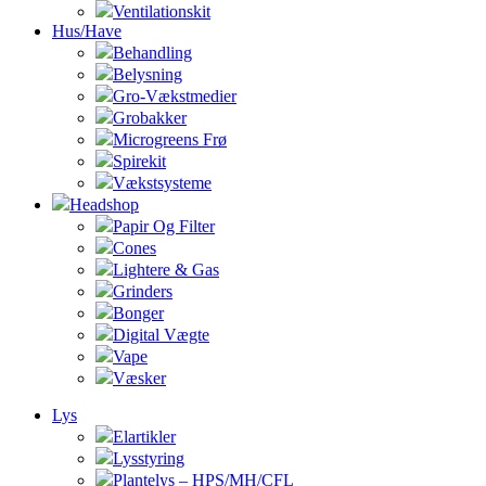
Ventilationskit
Hus/Have
Behandling
Belysning
Gro-Vækstmedier
Grobakker
Microgreens Frø
Spirekit
Vækstsysteme
Headshop
Papir Og Filter
Cones
Lightere & Gas
Grinders
Bonger
Digital Vægte
Vape
Væsker
Lys
Elartikler
Lysstyring
Plantelys – HPS/MH/CFL