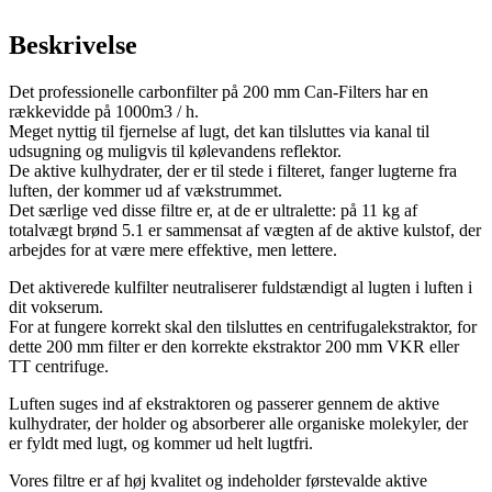
Beskrivelse
Det professionelle carbonfilter på 200 mm Can-Filters har en
rækkevidde på 1000m3 / h.
Meget nyttig til fjernelse af lugt, det kan tilsluttes via kanal til
udsugning og muligvis til kølevandens reflektor.
De aktive kulhydrater, der er til stede i filteret, fanger lugterne fra
luften, der kommer ud af vækstrummet.
Det særlige ved disse filtre er, at de er ultralette: på 11 kg af
totalvægt brønd 5.1 er sammensat af vægten af ​​de aktive kulstof, der
arbejdes for at være mere effektive, men lettere.
Det aktiverede kulfilter neutraliserer fuldstændigt al lugten i luften i
dit vokserum.
For at fungere korrekt skal den tilsluttes en centrifugalekstraktor, for
dette 200 mm filter er den korrekte ekstraktor 200 mm VKR eller
TT centrifuge.
Luften suges ind af ekstraktoren og passerer gennem de aktive
kulhydrater, der holder og absorberer alle organiske molekyler, der
er fyldt med lugt, og kommer ud helt lugtfri.
Vores filtre er af høj kvalitet og indeholder førstevalde aktive