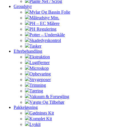
Plante Net / Scrog
Groudstyr
Mylar Og Bassin Folie
Måleudstyr Mm.
PH – EC Målere
PH Regulering
Potter – Underskåle
Skadedyrskontrol
Tasker
Efterbehandling
Ekstraktion
Lugtfjerner
Microskop
Opbevaring
Strygeposer
Trimning
Tørring
Vakuum & Forsegling
Vægte Og Tilbehør
Pakkeløsning
Gødnings Kit
Komplet Kit
Lyskit