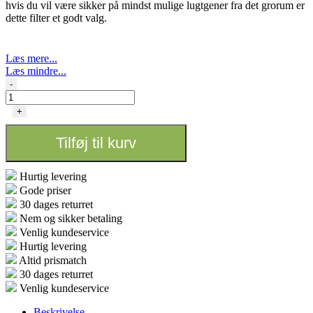
hvis du vil være sikker på mindst mulige lugtgener fra det grorum er
dette filter et godt valg.
Læs mere...
Læs mindre...
CAN-
-
LITE
FILTER
+
Ø
200
Tilføj til kurv
-
1000m3
antal
Hurtig levering
Gode priser
30 dages returret
Nem og sikker betaling
Venlig kundeservice
Hurtig levering
Altid prismatch
30 dages returret
Venlig kundeservice
Beskrivelse