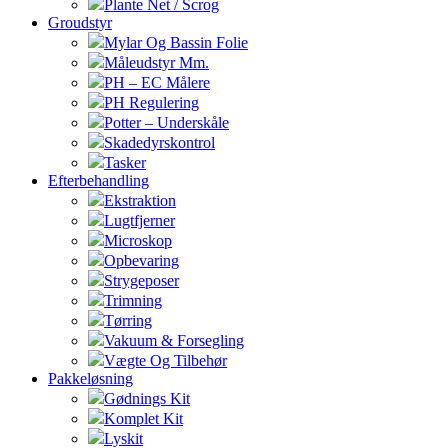
Plante Net / Scrog
Groudstyr
Mylar Og Bassin Folie
Måleudstyr Mm.
PH – EC Målere
PH Regulering
Potter – Underskåle
Skadedyrskontrol
Tasker
Efterbehandling
Ekstraktion
Lugtfjerner
Microskop
Opbevaring
Strygeposer
Trimning
Tørring
Vakuum & Forsegling
Vægte Og Tilbehør
Pakkeløsning
Gødnings Kit
Komplet Kit
Lyskit