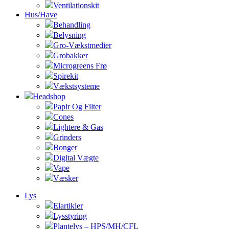
Ventilationskit
Hus/Have
Behandling
Belysning
Gro-Vækstmedier
Grobakker
Microgreens Frø
Spirekit
Vækstsysteme
Headshop
Papir Og Filter
Cones
Lightere & Gas
Grinders
Bonger
Digital Vægte
Vape
Væsker
Lys
Elartikler
Lysstyring
Plantelys – HPS/MH/CFL