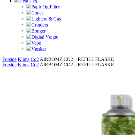
Headshop
Papir Og Filter
Cones
Lightere & Gas
Grinders
Bonger
Digital Vægte
Vape
Væsker
Forside
Klima
Co2
AIRBOMZ CO2 – REFILL FLASKE
Forside
Klima
Co2
AIRBOMZ CO2 – REFILL FLASKE