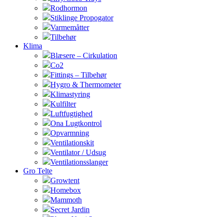
Rodhormon
Stiklinge Propogator
Varmemåtter
Tilbehør
Klima
Blæsere – Cirkulation
Co2
Fittings – Tilbehør
Hygro & Thermometer
Klimastyring
Kulfilter
Luftfugtighed
Ona Lugtkontrol
Opvarmning
Ventilationskit
Ventilator / Udsug
Ventilationsslanger
Gro Telte
Growtent
Homebox
Mammoth
Secret Jardin