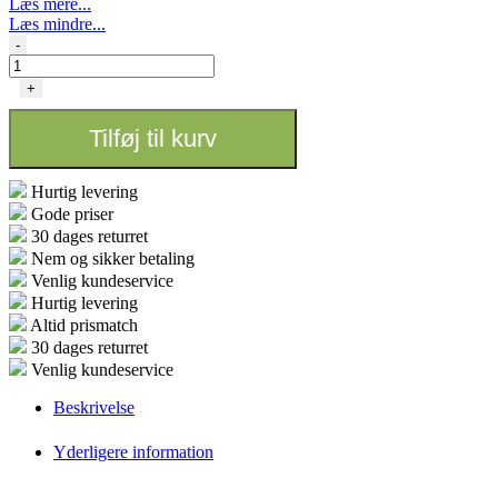
Læs mere...
Læs mindre...
AIRBOMZ
-
CO2
-
+
REFILL
FLASKE
Tilføj til kurv
antal
Hurtig levering
Gode priser
30 dages returret
Nem og sikker betaling
Venlig kundeservice
Hurtig levering
Altid prismatch
30 dages returret
Venlig kundeservice
Beskrivelse
Yderligere information