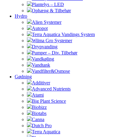
Plantelys – LED
Ophæng & Tilbehør
Hydro
Alien Systemer
Autopot
Terra Aquatica Vandings System
Wilma Gro Systemer
Drypvanding
Pumper – Div. Tilbehør
Vandkøling
Vandtank
Vandfilter&Osmose
Gødning
Additiver
Advanced Nutrients
Atami
Big Plant Science
Biobizz
Biotabs
Canna
Dutch Pro
Terra Aquatica