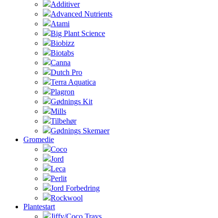
Additiver
Advanced Nutrients
Atami
Big Plant Science
Biobizz
Biotabs
Canna
Dutch Pro
Terra Aquatica
Plagron
Gødnings Kit
Mills
Tilbehør
Gødnings Skemaer
Gromedie
Coco
Jord
Leca
Perlit
Jord Forbedring
Rockwool
Plantestart
Jiffy/Coco Trays