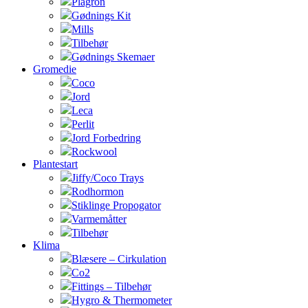
Plagron
Gødnings Kit
Mills
Tilbehør
Gødnings Skemaer
Gromedie
Coco
Jord
Leca
Perlit
Jord Forbedring
Rockwool
Plantestart
Jiffy/Coco Trays
Rodhormon
Stiklinge Propogator
Varmemåtter
Tilbehør
Klima
Blæsere – Cirkulation
Co2
Fittings – Tilbehør
Hygro & Thermometer