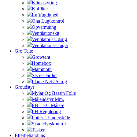
Klimastyring
Kulfilter
Luftfugtighed
Ona Lugtkontrol
Opvarmning
Ventilationskit
Ventilator / Udsug
Ventilationsslanger
Gro Telte
Growtent
Homebox
Mammoth
Secret Jardin
Plante Net / Scrog
Groudstyr
Mylar Og Bassin Folie
Måleudstyr Mm.
PH – EC Målere
PH Regulering
Potter – Underskåle
Skadedyrskontrol
Tasker
Efterbehandling