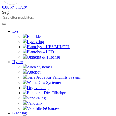
0,00
kr.
Kurv
0
Søg
Lys
Elartikler
Lysstyring
Plantelys – HPS/MH/CFL
Plantelys – LED
Ophæng & Tilbehør
Hydro
Alien Systemer
Autopot
Terra Aquatica Vandings System
Wilma Gro Systemer
Drypvanding
Pumper – Div. Tilbehør
Vandkøling
Vandtank
Vandfilter&Osmose
Gødning