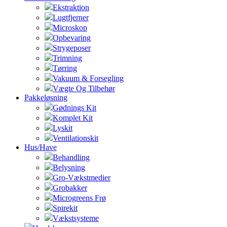
Ekstraktion
Lugtfjerner
Microskop
Opbevaring
Strygeposer
Trimning
Tørring
Vakuum & Forsegling
Vægte Og Tilbehør
Pakkeløsning
Gødnings Kit
Komplet Kit
Lyskit
Ventilationskit
Hus/Have
Behandling
Belysning
Gro-Vækstmedier
Grobakker
Microgreens Frø
Spirekit
Vækstsysteme