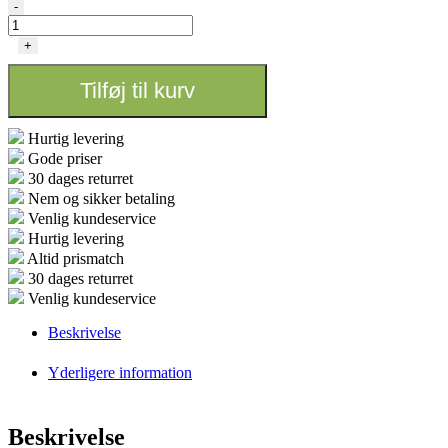
Membran
-
75
GPD
+
GrowMax
antal
Tilføj til kurv
Hurtig levering
Gode priser
30 dages returret
Nem og sikker betaling
Venlig kundeservice
Hurtig levering
Altid prismatch
30 dages returret
Venlig kundeservice
Beskrivelse
Yderligere information
Beskrivelse