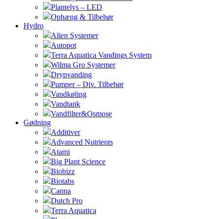
Plantelys – LED
Ophæng & Tilbehør
Hydro
Alien Systemer
Autopot
Terra Aquatica Vandings System
Wilma Gro Systemer
Drypvanding
Pumper – Div. Tilbehør
Vandkøling
Vandtank
Vandfilter&Osmose
Gødning
Additiver
Advanced Nutrients
Atami
Big Plant Science
Biobizz
Biotabs
Canna
Dutch Pro
Terra Aquatica