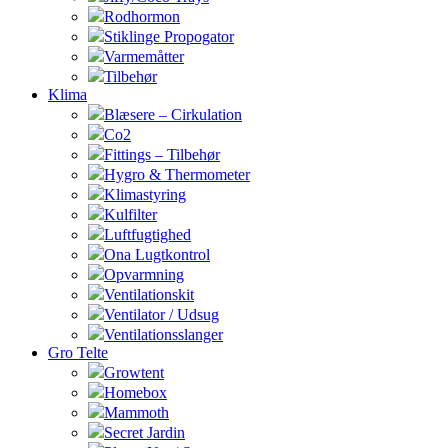
Rodhormon
Stiklinge Propogator
Varmemåtter
Tilbehør
Klima
Blæsere – Cirkulation
Co2
Fittings – Tilbehør
Hygro & Thermometer
Klimastyring
Kulfilter
Luftfugtighed
Ona Lugtkontrol
Opvarmning
Ventilationskit
Ventilator / Udsug
Ventilationsslanger
Gro Telte
Growtent
Homebox
Mammoth
Secret Jardin