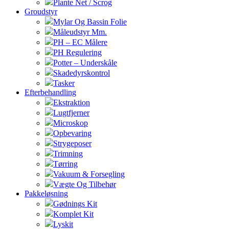
Plante Net / Scrog
Groudstyr
Mylar Og Bassin Folie
Måleudstyr Mm.
PH – EC Målere
PH Regulering
Potter – Underskåle
Skadedyrskontrol
Tasker
Efterbehandling
Ekstraktion
Lugtfjerner
Microskop
Opbevaring
Strygeposer
Trimning
Tørring
Vakuum & Forsegling
Vægte Og Tilbehør
Pakkeløsning
Gødnings Kit
Komplet Kit
Lyskit