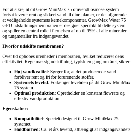
For at sikre, at dit Grow MiniMax 75 omvendt osmose-system
fortsat leverer rent og sikkert vand til dine planter, er det afgørende
at vedligeholde systemets kernekomponenter. GrowMax Water 75
GPD udskiftningsmembranen er designet specifikt til dette system
og spiller en central rolle i fjernelsen af op til 95% af alle mineraler
og tungmetaller fra indgangsvandet.
Hvorfor udskifte membranen?
Over tid ophobes urenheder i membranen, hvilket reducerer dens
effektivitet. Regelmæssig udskiftning, typisk en gang om året, sikrer:
Høj vandkvalitet
: Sørger for, at det producerede vand
forbliver rent og fri for forurenende stoffer.
Systemets levetid
: Forlænger levetiden på dit Grow MiniMax
75 system.
Optimal produktion
: Opretholder en konstant flowrate og
effektiv vandproduktion.
Egenskaber:
Kompatibilitet
: Specielt designet til Grow MiniMax 75
systemet.
Holdbarhed
: Ca. et års levetid, afhængigt af indgangsvandets