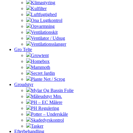
Klimastyring
Kulfilter
Luftfugtighed
Ona Lugtkontrol
Opvarmning
Ventilationskit
Ventilator / Udsug
Ventilationsslanger
Gro Telte
Growtent
Homebox
Mammoth
Secret Jardin
Plante Net / Scrog
Groudstyr
Mylar Og Bassin Folie
Måleudstyr Mm.
PH – EC Målere
PH Regulering
Potter – Underskåle
Skadedyrskontrol
Tasker
Efterbehandling