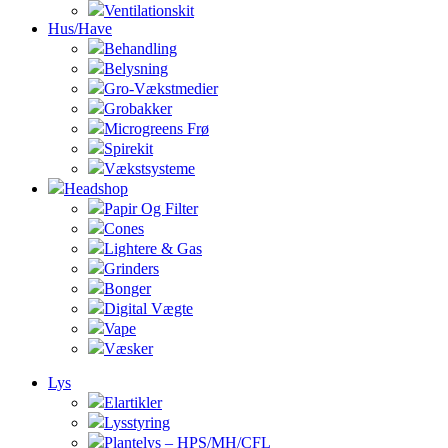
Ventilationskit
Hus/Have
Behandling
Belysning
Gro-Vækstmedier
Grobakker
Microgreens Frø
Spirekit
Vækstsysteme
Headshop
Papir Og Filter
Cones
Lightere & Gas
Grinders
Bonger
Digital Vægte
Vape
Væsker
Lys
Elartikler
Lysstyring
Plantelys – HPS/MH/CFL