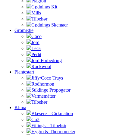
Plagron
Gødnings Kit
Mills
Tilbehør
Gødnings Skemaer
Gromedie
Coco
Jord
Leca
Perlit
Jord Forbedring
Rockwool
Plantestart
Jiffy/Coco Trays
Rodhormon
Stiklinge Propogator
Varmemåtter
Tilbehør
Klima
Blæsere – Cirkulation
Co2
Fittings – Tilbehør
Hygro & Thermometer