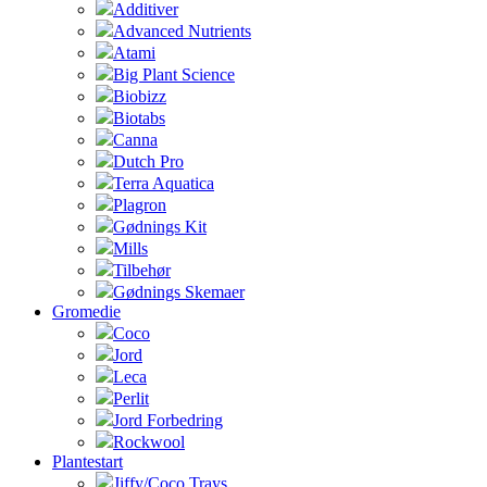
Additiver
Advanced Nutrients
Atami
Big Plant Science
Biobizz
Biotabs
Canna
Dutch Pro
Terra Aquatica
Plagron
Gødnings Kit
Mills
Tilbehør
Gødnings Skemaer
Gromedie
Coco
Jord
Leca
Perlit
Jord Forbedring
Rockwool
Plantestart
Jiffy/Coco Trays