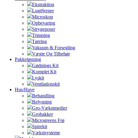
Ekstraktion
Lugtfjerner
Microskop
Opbevaring
Strygeposer
Trimning
Tørring
Vakuum & Forsegling
Vægte Og Tilbehør
Pakkeløsning
Gødnings Kit
Komplet Kit
Lyskit
Ventilationskit
Hus/Have
Behandling
Belysning
Gro-Vækstmedier
Grobakker
Microgreens Frø
Spirekit
Vækstsysteme