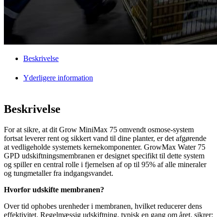
Beskrivelse
Yderligere information
Beskrivelse
For at sikre, at dit Grow MiniMax 75 omvendt osmose-system
fortsat leverer rent og sikkert vand til dine planter, er det afgørende
at vedligeholde systemets kernekomponenter. GrowMax Water 75
GPD udskiftningsmembranen er designet specifikt til dette system
og spiller en central rolle i fjernelsen af op til 95% af alle mineraler
og tungmetaller fra indgangsvandet.
Hvorfor udskifte membranen?
Over tid ophobes urenheder i membranen, hvilket reducerer dens
effektivitet. Regelmæssig udskiftning, typisk en gang om året, sikrer: