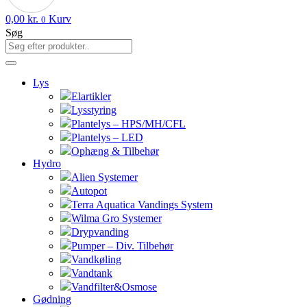
0,00
kr.
Kurv
0
Søg
Lys
Elartikler
Lysstyring
Plantelys – HPS/MH/CFL
Plantelys – LED
Ophæng & Tilbehør
Hydro
Alien Systemer
Autopot
Terra Aquatica Vandings System
Wilma Gro Systemer
Drypvanding
Pumper – Div. Tilbehør
Vandkøling
Vandtank
Vandfilter&Osmose
Gødning