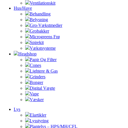
Ventilationskit
Hus/Have
Behandling
Belysning
Gro-Vækstmedier
Grobakker
Microgreens Frø
Spirekit
Vækstsysteme
Headshop
Papir Og Filter
Cones
Lightere & Gas
Grinders
Bonger
Digital Vægte
Vape
Væsker
Lys
Elartikler
Lysstyring
Plantelys – HPS/MH/CFL