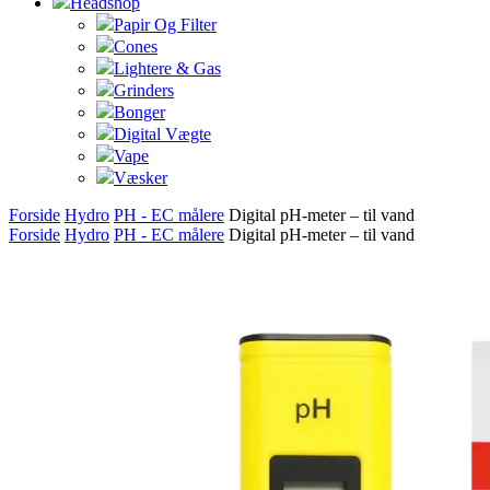
Headshop
Papir Og Filter
Cones
Lightere & Gas
Grinders
Bonger
Digital Vægte
Vape
Væsker
Forside
Hydro
PH - EC målere
Digital pH-meter – til vand
Forside
Hydro
PH - EC målere
Digital pH-meter – til vand