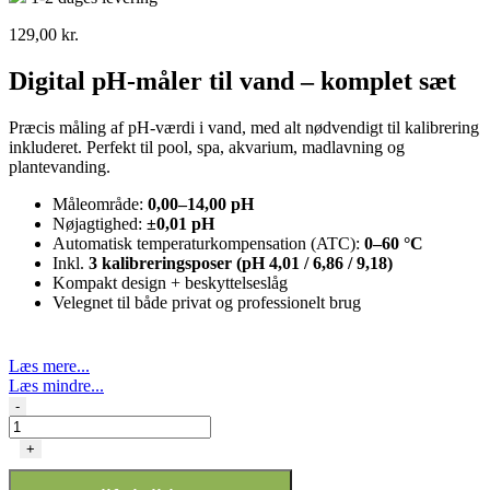
129,00
kr.
Digital pH-måler til vand – komplet sæt
Præcis måling af pH-værdi i vand, med alt nødvendigt til kalibrering
inkluderet. Perfekt til pool, spa, akvarium, madlavning og
plantevanding.
Måleområde:
0,00–14,00 pH
Nøjagtighed:
±0,01 pH
Automatisk temperaturkompensation (ATC):
0–60 °C
Inkl.
3 kalibreringsposer (pH 4,01 / 6,86 / 9,18)
Kompakt design + beskyttelseslåg
Velegnet til både privat og professionelt brug
Læs mere...
Læs mindre...
Digital
-
pH-
meter
+
-
til