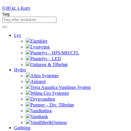
0,00
kr.
Kurv
0
Søg
Lys
Elartikler
Lysstyring
Plantelys – HPS/MH/CFL
Plantelys – LED
Ophæng & Tilbehør
Hydro
Alien Systemer
Autopot
Terra Aquatica Vandings System
Wilma Gro Systemer
Drypvanding
Pumper – Div. Tilbehør
Vandkøling
Vandtank
Vandfilter&Osmose
Gødning