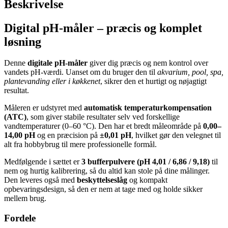
Beskrivelse
Digital pH-måler – præcis og komplet
løsning
Denne
digitale pH-måler
giver dig præcis og nem kontrol over
vandets pH-værdi. Uanset om du bruger den til
akvarium, pool, spa,
plantevanding eller i køkkenet
, sikrer den et hurtigt og nøjagtigt
resultat.
Måleren er udstyret med
automatisk temperaturkompensation
(ATC)
, som giver stabile resultater selv ved forskellige
vandtemperaturer (0–60 °C). Den har et bredt måleområde på
0,00–
14,00 pH
og en præcision på
±0,01 pH
, hvilket gør den velegnet til
alt fra hobbybrug til mere professionelle formål.
Medfølgende i sættet er
3 bufferpulvere (pH 4,01 / 6,86 / 9,18)
til
nem og hurtig kalibrering, så du altid kan stole på dine målinger.
Den leveres også med
beskyttelseslåg
og kompakt
opbevaringsdesign, så den er nem at tage med og holde sikker
mellem brug.
Fordele