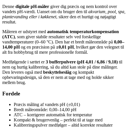
Denne
digitale pH-måler
giver dig præcis og nem kontrol over
vandets pH-værdi. Uanset om du bruger den til
akvarium, pool, spa,
plantevanding eller i køkkenet
, sikrer den et hurtigt og nøjagtigt
resultat.
Måleren er udstyret med
automatisk temperaturkompensation
(ATC)
, som giver stabile resultater selv ved forskellige
vandtemperaturer (0–60 °C). Den har et bredt måleområde på
0,00–
14,00 pH
og en præcision på
±0,01 pH
, hvilket gør den velegnet til
alt fra hobbybrug til mere professionelle formål.
Medfølgende i sættet er
3 bufferpulvere (pH 4,01 / 6,86 / 9,18)
til
nem og hurtig kalibrering, så du altid kan stole på dine målinger.
Den leveres også med
beskyttelseslåg
og kompakt
opbevaringsdesign, så den er nem at tage med og holde sikker
mellem brug.
Fordele
Præcis måling af vandets pH (±0,01)
Bredt måleområde: 0,00–14,00 pH
ATC – korrigerer automatisk for temperatur
Kompakt & brugervenlig – perfekt til at tage med
Kalibreringspulver medfølger – altid korrekte resultater