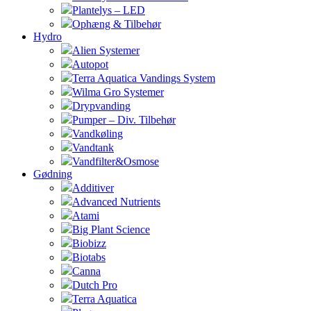
Plantelys – LED
Ophæng & Tilbehør
Hydro
Alien Systemer
Autopot
Terra Aquatica Vandings System
Wilma Gro Systemer
Drypvanding
Pumper – Div. Tilbehør
Vandkøling
Vandtank
Vandfilter&Osmose
Gødning
Additiver
Advanced Nutrients
Atami
Big Plant Science
Biobizz
Biotabs
Canna
Dutch Pro
Terra Aquatica