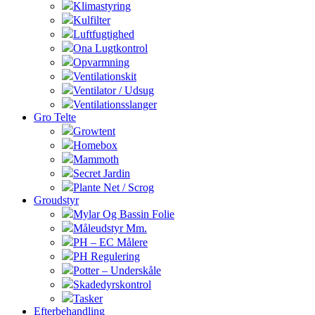
Klimastyring
Kulfilter
Luftfugtighed
Ona Lugtkontrol
Opvarmning
Ventilationskit
Ventilator / Udsug
Ventilationsslanger
Gro Telte
Growtent
Homebox
Mammoth
Secret Jardin
Plante Net / Scrog
Groudstyr
Mylar Og Bassin Folie
Måleudstyr Mm.
PH – EC Målere
PH Regulering
Potter – Underskåle
Skadedyrskontrol
Tasker
Efterbehandling