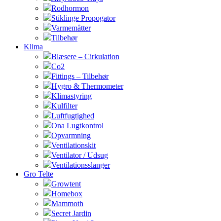
Rodhormon
Stiklinge Propogator
Varmemåtter
Tilbehør
Klima
Blæsere – Cirkulation
Co2
Fittings – Tilbehør
Hygro & Thermometer
Klimastyring
Kulfilter
Luftfugtighed
Ona Lugtkontrol
Opvarmning
Ventilationskit
Ventilator / Udsug
Ventilationsslanger
Gro Telte
Growtent
Homebox
Mammoth
Secret Jardin