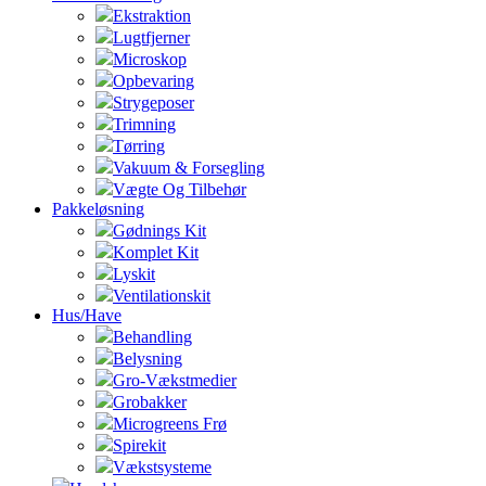
Ekstraktion
Lugtfjerner
Microskop
Opbevaring
Strygeposer
Trimning
Tørring
Vakuum & Forsegling
Vægte Og Tilbehør
Pakkeløsning
Gødnings Kit
Komplet Kit
Lyskit
Ventilationskit
Hus/Have
Behandling
Belysning
Gro-Vækstmedier
Grobakker
Microgreens Frø
Spirekit
Vækstsysteme