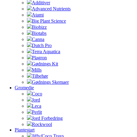
Additiver
Advanced Nutrients
Atami
Big Plant Science
Biobizz
Biotabs
Canna
Dutch Pro
Terra Aquatica
Plagron
Gødnings Kit
Mills
Tilbehør
Gødnings Skemaer
Gromedie
Coco
Jord
Leca
Perlit
Jord Forbedring
Rockwool
Plantestart
Jiffy/Coco Trays