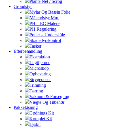
Plante Net / Scrog
Groudstyr
Mylar Og Bassin Folie
Måleudstyr Mm.
PH – EC Målere
PH Regulering
Potter – Underskåle
Skadedyrskontrol
Tasker
Efterbehandling
Ekstraktion
Lugtfjerner
Microskop
Opbevaring
Strygeposer
Trimning
Tørring
Vakuum & Forsegling
Vægte Og Tilbehør
Pakkeløsning
Gødnings Kit
Komplet Kit
Lyskit