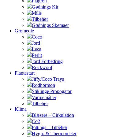
Plagron
Gødnings Kit
Mills
Tilbehør
Gødnings Skemaer
Gromedie
Coco
Jord
Leca
Perlit
Jord Forbedring
Rockwool
Plantestart
Jiffy/Coco Trays
Rodhormon
Stiklinge Propogator
Varmemåtter
Tilbehør
Klima
Blæsere – Cirkulation
Co2
Fittings – Tilbehør
Hygro & Thermometer