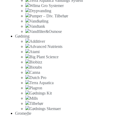
Terra Aquatica Vandings System
Wilma Gro Systemer
Drypvanding
Pumper – Div. Tilbehør
Vandkøling
Vandtank
Vandfilter&Osmose
Gødning
Additiver
Advanced Nutrients
Atami
Big Plant Science
Biobizz
Biotabs
Canna
Dutch Pro
Terra Aquatica
Plagron
Gødnings Kit
Mills
Tilbehør
Gødnings Skemaer
Gromedie