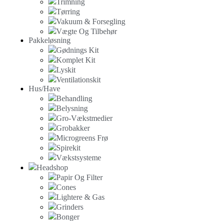
Trimning
Tørring
Vakuum & Forsegling
Vægte Og Tilbehør
Pakkeløsning
Gødnings Kit
Komplet Kit
Lyskit
Ventilationskit
Hus/Have
Behandling
Belysning
Gro-Vækstmedier
Grobakker
Microgreens Frø
Spirekit
Vækstsysteme
Headshop
Papir Og Filter
Cones
Lightere & Gas
Grinders
Bonger