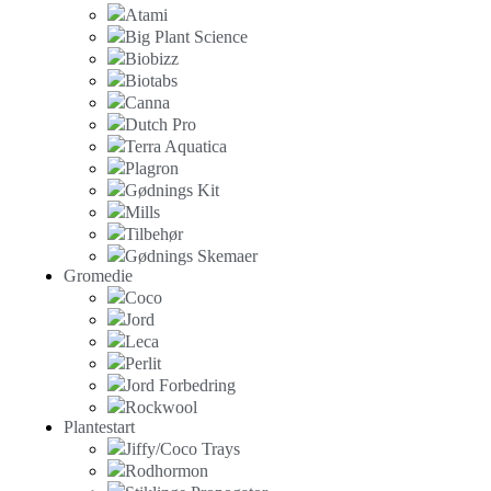
Atami
Big Plant Science
Biobizz
Biotabs
Canna
Dutch Pro
Terra Aquatica
Plagron
Gødnings Kit
Mills
Tilbehør
Gødnings Skemaer
Gromedie
Coco
Jord
Leca
Perlit
Jord Forbedring
Rockwool
Plantestart
Jiffy/Coco Trays
Rodhormon