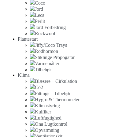
Coco
Jord
Leca
Perlit
Jord Forbedring
Rockwool
Plantestart
Jiffy/Coco Trays
Rodhormon
Stiklinge Propogator
Varmemåtter
Tilbehør
Klima
Blæsere – Cirkulation
Co2
Fittings – Tilbehør
Hygro & Thermometer
Klimastyring
Kulfilter
Luftfugtighed
Ona Lugtkontrol
Opvarmning
Ventilationskit