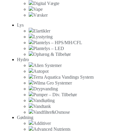
Digital Vægte
Vape
Væsker
Lys
Elartikler
Lysstyring
Plantelys – HPS/MH/CFL
Plantelys – LED
Ophæng & Tilbehør
Hydro
Alien Systemer
Autopot
Terra Aquatica Vandings System
Wilma Gro Systemer
Drypvanding
Pumper – Div. Tilbehør
Vandkøling
Vandtank
Vandfilter&Osmose
Gødning
Additiver
Advanced Nutrients