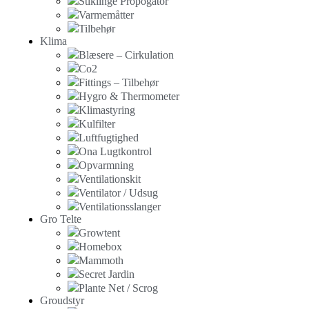
Stiklinge Propogator
Varmemåtter
Tilbehør
Klima
Blæsere – Cirkulation
Co2
Fittings – Tilbehør
Hygro & Thermometer
Klimastyring
Kulfilter
Luftfugtighed
Ona Lugtkontrol
Opvarmning
Ventilationskit
Ventilator / Udsug
Ventilationsslanger
Gro Telte
Growtent
Homebox
Mammoth
Secret Jardin
Plante Net / Scrog
Groudstyr