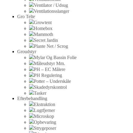
Ventilator / Udsug
Ventilationsslanger
Gro Telte
Growtent
Homebox
Mammoth
Secret Jardin
Plante Net / Scrog
Groudstyr
Mylar Og Bassin Folie
Måleudstyr Mm.
PH – EC Målere
PH Regulering
Potter – Underskåle
Skadedyrskontrol
Tasker
Efterbehandling
Ekstraktion
Lugtfjerner
Microskop
Opbevaring
Strygeposer