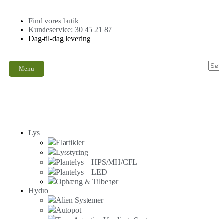
Find vores butik
Kundeservice: 30 45 21 87
Dag-til-dag levering
Menu
Lys
Elartikler
Lysstyring
Plantelys – HPS/MH/CFL
Plantelys – LED
Ophæng & Tilbehør
Hydro
Alien Systemer
Autopot