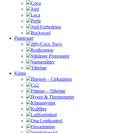
Coco
Jord
Leca
Perlit
Jord Forbedring
Rockwool
Plantestart
Jiffy/Coco Trays
Rodhormon
Stiklinge Propogator
Varmemåtter
Tilbehør
Klima
Blæsere – Cirkulation
Co2
Fittings – Tilbehør
Hygro & Thermometer
Klimastyring
Kulfilter
Luftfugtighed
Ona Lugtkontrol
Opvarmning
Ventilationskit