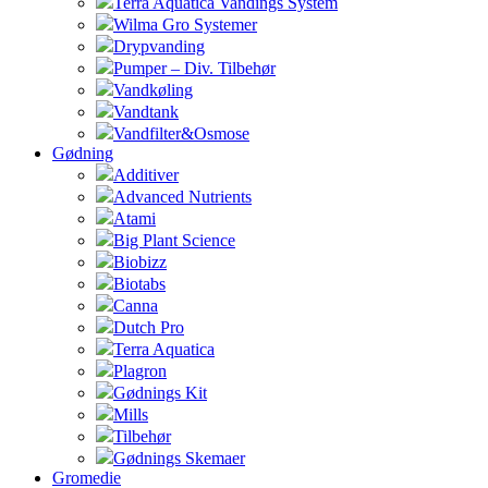
Terra Aquatica Vandings System
Wilma Gro Systemer
Drypvanding
Pumper – Div. Tilbehør
Vandkøling
Vandtank
Vandfilter&Osmose
Gødning
Additiver
Advanced Nutrients
Atami
Big Plant Science
Biobizz
Biotabs
Canna
Dutch Pro
Terra Aquatica
Plagron
Gødnings Kit
Mills
Tilbehør
Gødnings Skemaer
Gromedie