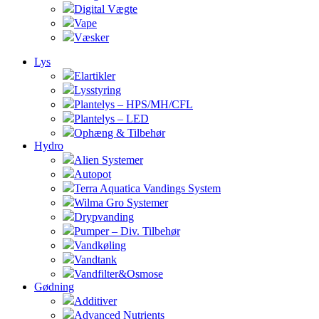
Digital Vægte
Vape
Væsker
Lys
Elartikler
Lysstyring
Plantelys – HPS/MH/CFL
Plantelys – LED
Ophæng & Tilbehør
Hydro
Alien Systemer
Autopot
Terra Aquatica Vandings System
Wilma Gro Systemer
Drypvanding
Pumper – Div. Tilbehør
Vandkøling
Vandtank
Vandfilter&Osmose
Gødning
Additiver
Advanced Nutrients