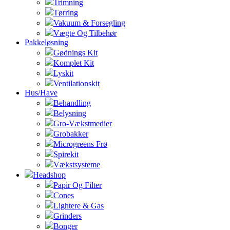
Trimning
Tørring
Vakuum & Forsegling
Vægte Og Tilbehør
Pakkeløsning
Gødnings Kit
Komplet Kit
Lyskit
Ventilationskit
Hus/Have
Behandling
Belysning
Gro-Vækstmedier
Grobakker
Microgreens Frø
Spirekit
Vækstsysteme
Headshop
Papir Og Filter
Cones
Lightere & Gas
Grinders
Bonger