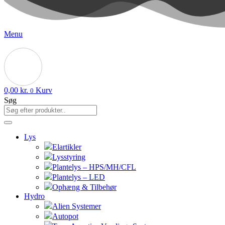
Menu
0,00
kr.
Kurv
0
Søg
Lys
Elartikler
Lysstyring
Plantelys – HPS/MH/CFL
Plantelys – LED
Ophæng & Tilbehør
Hydro
Alien Systemer
Autopot