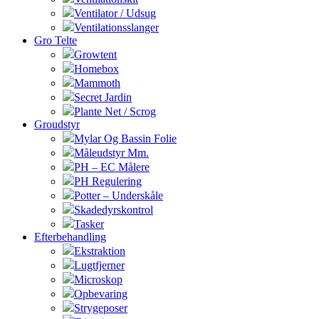
Ventilator / Udsug
Ventilationsslanger
Gro Telte
Growtent
Homebox
Mammoth
Secret Jardin
Plante Net / Scrog
Groudstyr
Mylar Og Bassin Folie
Måleudstyr Mm.
PH – EC Målere
PH Regulering
Potter – Underskåle
Skadedyrskontrol
Tasker
Efterbehandling
Ekstraktion
Lugtfjerner
Microskop
Opbevaring
Strygeposer