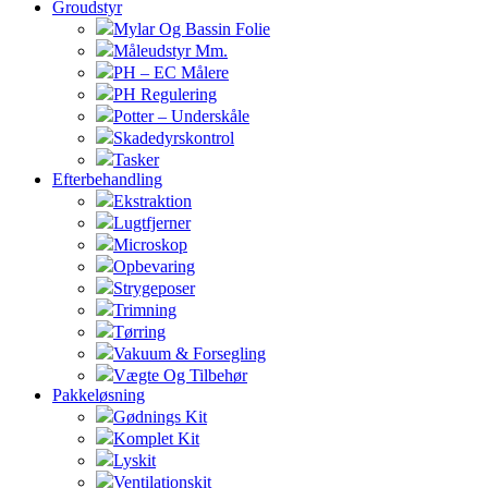
Groudstyr
Mylar Og Bassin Folie
Måleudstyr Mm.
PH – EC Målere
PH Regulering
Potter – Underskåle
Skadedyrskontrol
Tasker
Efterbehandling
Ekstraktion
Lugtfjerner
Microskop
Opbevaring
Strygeposer
Trimning
Tørring
Vakuum & Forsegling
Vægte Og Tilbehør
Pakkeløsning
Gødnings Kit
Komplet Kit
Lyskit
Ventilationskit