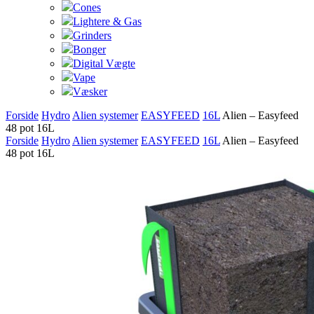
Cones
Lightere & Gas
Grinders
Bonger
Digital Vægte
Vape
Væsker
Forside
Hydro
Alien systemer
EASYFEED
16L
Alien – Easyfeed
48 pot 16L
Forside
Hydro
Alien systemer
EASYFEED
16L
Alien – Easyfeed
48 pot 16L