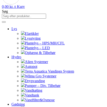
0,00
kr.
Kurv
0
Søg
Lys
Elartikler
Lysstyring
Plantelys – HPS/MH/CFL
Plantelys – LED
Ophæng & Tilbehør
Hydro
Alien Systemer
Autopot
Terra Aquatica Vandings System
Wilma Gro Systemer
Drypvanding
Pumper – Div. Tilbehør
Vandkøling
Vandtank
Vandfilter&Osmose
Gødning