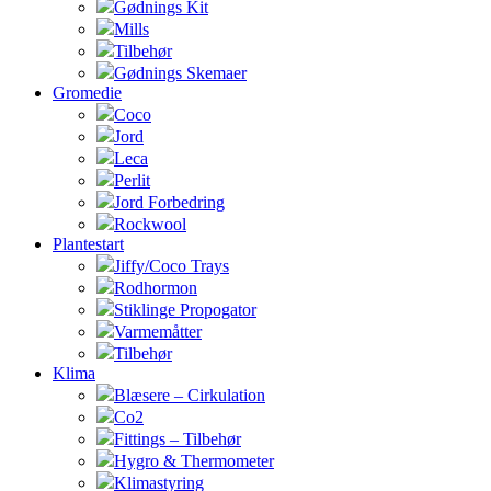
Gødnings Kit
Mills
Tilbehør
Gødnings Skemaer
Gromedie
Coco
Jord
Leca
Perlit
Jord Forbedring
Rockwool
Plantestart
Jiffy/Coco Trays
Rodhormon
Stiklinge Propogator
Varmemåtter
Tilbehør
Klima
Blæsere – Cirkulation
Co2
Fittings – Tilbehør
Hygro & Thermometer
Klimastyring