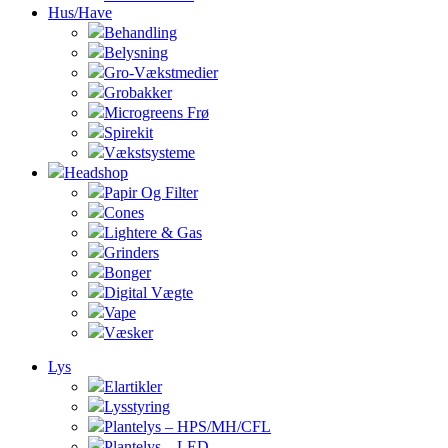
Hus/Have
Behandling
Belysning
Gro-Vækstmedier
Grobakker
Microgreens Frø
Spirekit
Vækstsysteme
Headshop
Papir Og Filter
Cones
Lightere & Gas
Grinders
Bonger
Digital Vægte
Vape
Væsker
Lys
Elartikler
Lysstyring
Plantelys – HPS/MH/CFL
Plantelys – LED