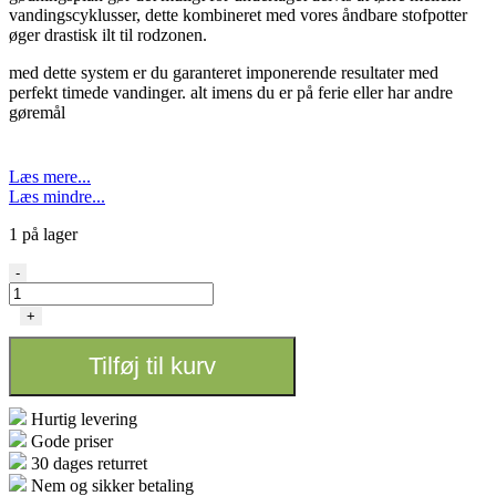
vandingscyklusser, dette kombineret med vores åndbare stofpotter
øger drastisk ilt til rodzonen.
med dette system er du garanteret imponerende resultater med
perfekt timede vandinger. alt imens du er på ferie eller har andre
gøremål
Læs mere...
Læs mindre...
1 på lager
Alien
-
-
Easyfeed
+
48
pot
Tilføj til kurv
16L
antal
Hurtig levering
Gode priser
30 dages returret
Nem og sikker betaling