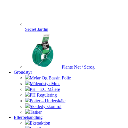
Secret Jardin
Plante Net / Scrog
Groudstyr
Mylar Og Bassin Folie
Måleudstyr Mm.
PH – EC Målere
PH Regulering
Potter – Underskåle
Skadedyrskontrol
Tasker
Efterbehandling
Ekstraktion