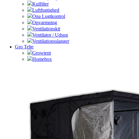
Kulfilter
Luftfugtighed
Ona Lugtkontrol
Opvarmning
Ventilationskit
Ventilator / Udsug
Ventilationsslanger
Gro Telte
Growtent
Homebox