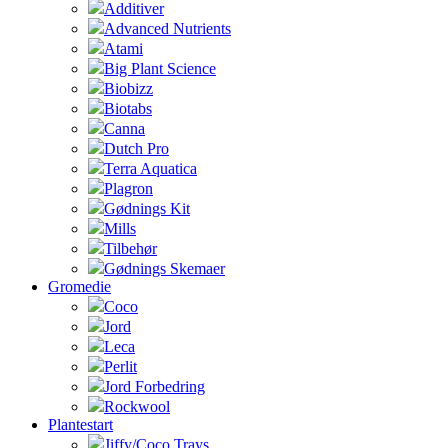
Additiver
Advanced Nutrients
Atami
Big Plant Science
Biobizz
Biotabs
Canna
Dutch Pro
Terra Aquatica
Plagron
Gødnings Kit
Mills
Tilbehør
Gødnings Skemaer
Gromedie
Coco
Jord
Leca
Perlit
Jord Forbedring
Rockwool
Plantestart
Jiffy/Coco Trays