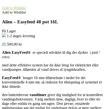
Add to Wishlist
Add to Wishlist
Alien – Easyfeed 48 pot 16L
På Lager
1-2 dages levering
21.500,00
kr.
Alien EasyFeed®
er specielt udviklet til dig der dyrker i jord /
coco.
med dette effektive system har du ikke brug for elektricitet eller
vandpumper. tilførslen af vand drives af tyngdekraften,
EasyFeed®
bruger 16 mm tilførselsrør i stedet for det
konventionelle 4 mm rør, så risikoen for tilstopning af systemet er
ikke tilstede.
den batteridrevne
vandtimer
giver dig mulighed for at kontrollere
vandingsfrekvensen. Vælg mellem time, dagligt, hver to eller tre
dage eller endda en gang om ugen Den jævne, ensartede
gødningsplan gør det muligt for underlaget delvis at tørre mellem