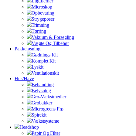
Lugtfjerner
Microskop
Opbevaring
Strygeposer
Trimning
Tørring
Vakuum & Forsegling
Vægte Og Tilbehør
Pakkeløsning
Gødnings Kit
Komplet Kit
Lyskit
Ventilationskit
Hus/Have
Behandling
Belysning
Gro-Vækstmedier
Grobakker
Microgreens Frø
Spirekit
Vækstsysteme
Headshop
Papir Og Filter