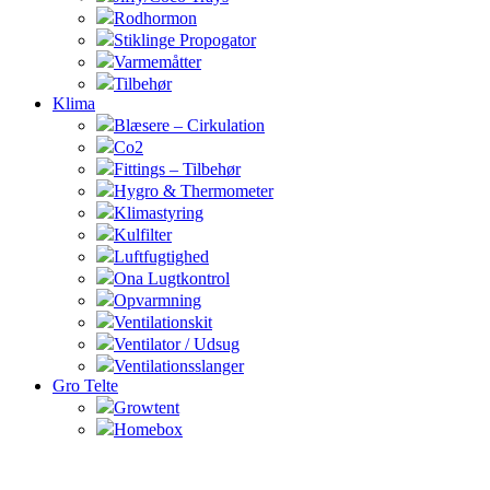
Rodhormon
Stiklinge Propogator
Varmemåtter
Tilbehør
Klima
Blæsere – Cirkulation
Co2
Fittings – Tilbehør
Hygro & Thermometer
Klimastyring
Kulfilter
Luftfugtighed
Ona Lugtkontrol
Opvarmning
Ventilationskit
Ventilator / Udsug
Ventilationsslanger
Gro Telte
Growtent
Homebox