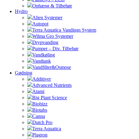
Ophæng & Tilbehør
Hydro
Alien Systemer
Autopot
Terra Aquatica Vandings System
Wilma Gro Systemer
Drypvanding
Pumper – Div. Tilbehør
Vandkøling
Vandtank
Vandfilter&Osmose
Gødning
Additiver
Advanced Nutrients
Atami
Big Plant Science
Biobizz
Biotabs
Canna
Dutch Pro
Terra Aquatica
Plagron