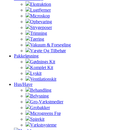
Ekstraktion
Lugtfjerner
Microskop
Opbevaring
Strygeposer
Trimning
Tørring
Vakuum & Forsegling
Vægte Og Tilbehør
Pakkeløsning
Gødnings Kit
Komplet Kit
Lyskit
Ventilationskit
Hus/Have
Behandling
Belysning
Gro-Vækstmedier
Grobakker
Microgreens Frø
Spirekit
Vækstsysteme