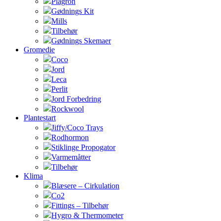
Plagron
Gødnings Kit
Mills
Tilbehør
Gødnings Skemaer
Gromedie
Coco
Jord
Leca
Perlit
Jord Forbedring
Rockwool
Plantestart
Jiffy/Coco Trays
Rodhormon
Stiklinge Propogator
Varmemåtter
Tilbehør
Klima
Blæsere – Cirkulation
Co2
Fittings – Tilbehør
Hygro & Thermometer