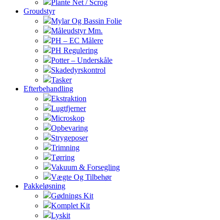
Plante Net / Scrog
Groudstyr
Mylar Og Bassin Folie
Måleudstyr Mm.
PH – EC Målere
PH Regulering
Potter – Underskåle
Skadedyrskontrol
Tasker
Efterbehandling
Ekstraktion
Lugtfjerner
Microskop
Opbevaring
Strygeposer
Trimning
Tørring
Vakuum & Forsegling
Vægte Og Tilbehør
Pakkeløsning
Gødnings Kit
Komplet Kit
Lyskit