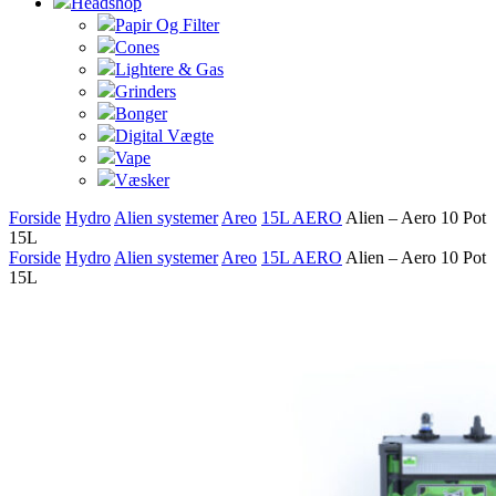
Headshop
Papir Og Filter
Cones
Lightere & Gas
Grinders
Bonger
Digital Vægte
Vape
Væsker
Forside
Hydro
Alien systemer
Areo
15L AERO
Alien – Aero 10 Pot
15L
Forside
Hydro
Alien systemer
Areo
15L AERO
Alien – Aero 10 Pot
15L