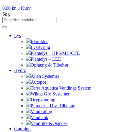
0,00
kr.
Kurv
0
Søg
Lys
Elartikler
Lysstyring
Plantelys – HPS/MH/CFL
Plantelys – LED
Ophæng & Tilbehør
Hydro
Alien Systemer
Autopot
Terra Aquatica Vandings System
Wilma Gro Systemer
Drypvanding
Pumper – Div. Tilbehør
Vandkøling
Vandtank
Vandfilter&Osmose
Gødning