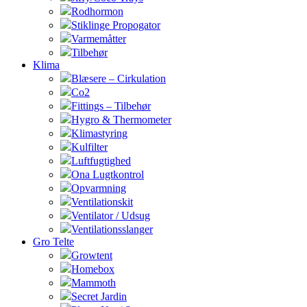
Rodhormon
Stiklinge Propogator
Varmemåtter
Tilbehør
Klima
Blæsere – Cirkulation
Co2
Fittings – Tilbehør
Hygro & Thermometer
Klimastyring
Kulfilter
Luftfugtighed
Ona Lugtkontrol
Opvarmning
Ventilationskit
Ventilator / Udsug
Ventilationsslanger
Gro Telte
Growtent
Homebox
Mammoth
Secret Jardin