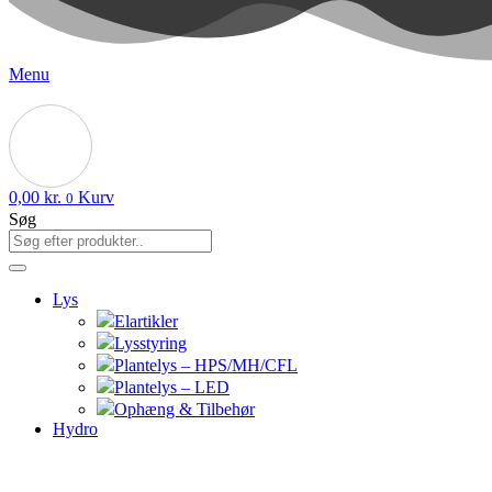
Menu
0,00
kr.
Kurv
0
Søg
Lys
Elartikler
Lysstyring
Plantelys – HPS/MH/CFL
Plantelys – LED
Ophæng & Tilbehør
Hydro