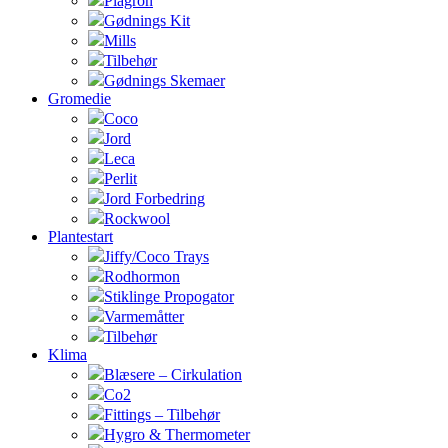
Plagron
Gødnings Kit
Mills
Tilbehør
Gødnings Skemaer
Gromedie
Coco
Jord
Leca
Perlit
Jord Forbedring
Rockwool
Plantestart
Jiffy/Coco Trays
Rodhormon
Stiklinge Propogator
Varmemåtter
Tilbehør
Klima
Blæsere – Cirkulation
Co2
Fittings – Tilbehør
Hygro & Thermometer