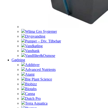
Wilma Gro Systemer
Drypvanding
Pumper – Div. Tilbehør
Vandkøling
Vandtank
Vandfilter&Osmose
Gødning
Additiver
Advanced Nutrients
Atami
Big Plant Science
Biobizz
Biotabs
Canna
Dutch Pro
Terra Aquatica