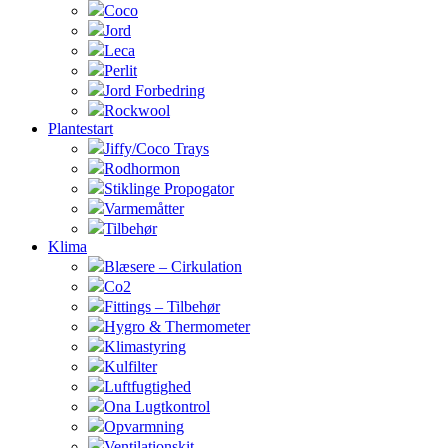
Coco
Jord
Leca
Perlit
Jord Forbedring
Rockwool
Plantestart
Jiffy/Coco Trays
Rodhormon
Stiklinge Propogator
Varmemåtter
Tilbehør
Klima
Blæsere – Cirkulation
Co2
Fittings – Tilbehør
Hygro & Thermometer
Klimastyring
Kulfilter
Luftfugtighed
Ona Lugtkontrol
Opvarmning
Ventilationskit