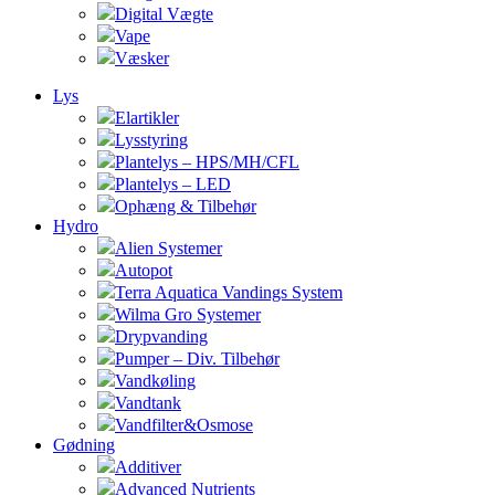
Digital Vægte
Vape
Væsker
Lys
Elartikler
Lysstyring
Plantelys – HPS/MH/CFL
Plantelys – LED
Ophæng & Tilbehør
Hydro
Alien Systemer
Autopot
Terra Aquatica Vandings System
Wilma Gro Systemer
Drypvanding
Pumper – Div. Tilbehør
Vandkøling
Vandtank
Vandfilter&Osmose
Gødning
Additiver
Advanced Nutrients