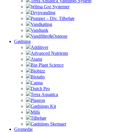
Terra Aquatica Vandings System
Wilma Gro Systemer
Drypvanding
Pumper – Div. Tilbehør
Vandkøling
Vandtank
Vandfilter&Osmose
Gødning
Additiver
Advanced Nutrients
Atami
Big Plant Science
Biobizz
Biotabs
Canna
Dutch Pro
Terra Aquatica
Plagron
Gødnings Kit
Mills
Tilbehør
Gødnings Skemaer
Gromedie