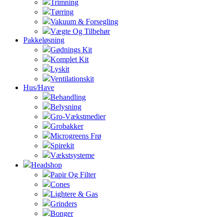
Trimning
Tørring
Vakuum & Forsegling
Vægte Og Tilbehør
Pakkeløsning
Gødnings Kit
Komplet Kit
Lyskit
Ventilationskit
Hus/Have
Behandling
Belysning
Gro-Vækstmedier
Grobakker
Microgreens Frø
Spirekit
Vækstsysteme
Headshop
Papir Og Filter
Cones
Lightere & Gas
Grinders
Bonger