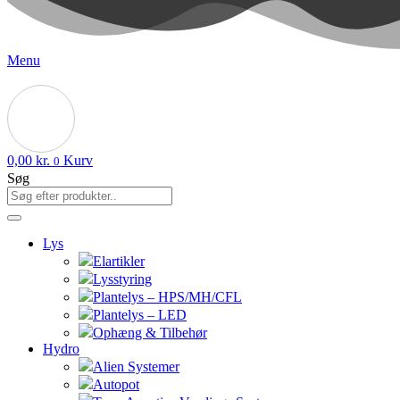
Menu
0,00
kr.
Kurv
0
Søg
Lys
Elartikler
Lysstyring
Plantelys – HPS/MH/CFL
Plantelys – LED
Ophæng & Tilbehør
Hydro
Alien Systemer
Autopot