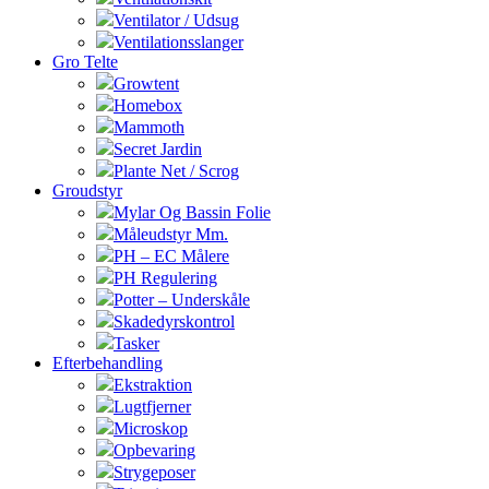
Ventilator / Udsug
Ventilationsslanger
Gro Telte
Growtent
Homebox
Mammoth
Secret Jardin
Plante Net / Scrog
Groudstyr
Mylar Og Bassin Folie
Måleudstyr Mm.
PH – EC Målere
PH Regulering
Potter – Underskåle
Skadedyrskontrol
Tasker
Efterbehandling
Ekstraktion
Lugtfjerner
Microskop
Opbevaring
Strygeposer