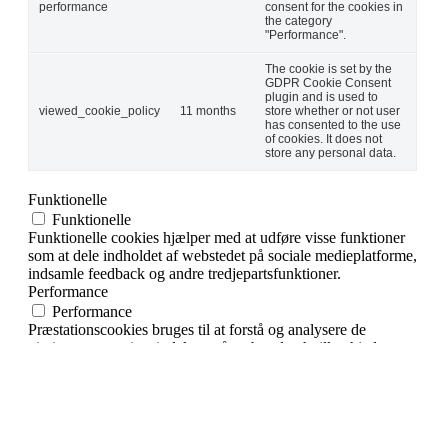
performance
consent for the cookies in
the category
"Performance".
The cookie is set by the
GDPR Cookie Consent
plugin and is used to
viewed_cookie_policy
11 months
store whether or not user
has consented to the use
of cookies. It does not
store any personal data.
Funktionelle
Funktionelle
Funktionelle cookies hjælper med at udføre visse funktioner
som at dele indholdet af webstedet på sociale medieplatforme,
indsamle feedback og andre tredjepartsfunktioner.
Performance
Performance
Præstationscookies bruges til at forstå og analysere de
vigtigste præstationsindekser på webstedet, hvilket hjælper
med at levere en bedre brugeroplevelse for de besøgende.
Statistik
Statistik
Analytiske cookies bruges til at forstå, hvordan besøgende
interagerer med hjemmesiden. Disse cookies hjælper med at