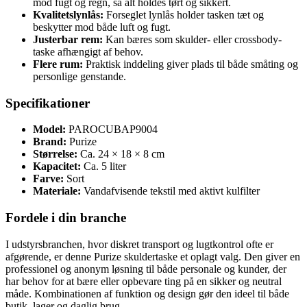
mod fugt og regn, så alt holdes tørt og sikkert.
Kvalitetslynlås:
Forseglet lynlås holder tasken tæt og
beskytter mod både luft og fugt.
Justerbar rem:
Kan bæres som skulder- eller crossbody-
taske afhængigt af behov.
Flere rum:
Praktisk inddeling giver plads til både småting og
personlige genstande.
Specifikationer
Model:
PAROCUBAP9004
Brand:
Purize
Størrelse:
Ca. 24 × 18 × 8 cm
Kapacitet:
Ca. 5 liter
Farve:
Sort
Materiale:
Vandafvisende tekstil med aktivt kulfilter
Fordele i din branche
I udstyrsbranchen, hvor diskret transport og lugtkontrol ofte er
afgørende, er denne Purize skuldertaske et oplagt valg. Den giver en
professionel og anonym løsning til både personale og kunder, der
har behov for at bære eller opbevare ting på en sikker og neutral
måde. Kombinationen af funktion og design gør den ideel til både
butik, lager og daglig brug.