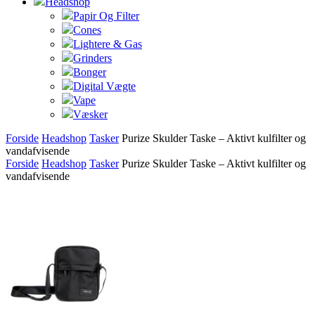
Headshop
Papir Og Filter
Cones
Lightere & Gas
Grinders
Bonger
Digital Vægte
Vape
Væsker
Forside
Headshop
Tasker
Purize Skulder Taske – Aktivt kulfilter og
vandafvisende
Forside
Headshop
Tasker
Purize Skulder Taske – Aktivt kulfilter og
vandafvisende