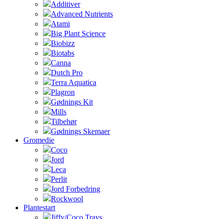
Additiver
Advanced Nutrients
Atami
Big Plant Science
Biobizz
Biotabs
Canna
Dutch Pro
Terra Aquatica
Plagron
Gødnings Kit
Mills
Tilbehør
Gødnings Skemaer
Gromedie
Coco
Jord
Leca
Perlit
Jord Forbedring
Rockwool
Plantestart
Jiffy/Coco Trays