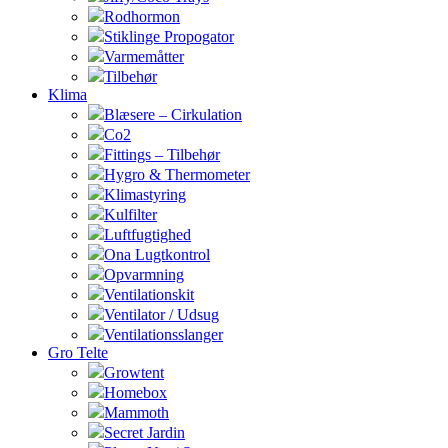
Rodhormon
Stiklinge Propogator
Varmemåtter
Tilbehør
Klima
Blæsere – Cirkulation
Co2
Fittings – Tilbehør
Hygro & Thermometer
Klimastyring
Kulfilter
Luftfugtighed
Ona Lugtkontrol
Opvarmning
Ventilationskit
Ventilator / Udsug
Ventilationsslanger
Gro Telte
Growtent
Homebox
Mammoth
Secret Jardin