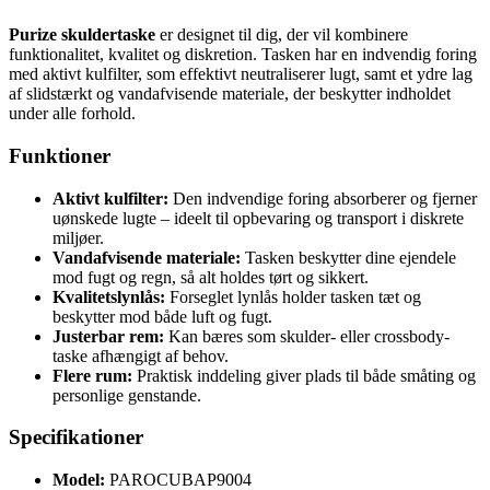
Purize skuldertaske
er designet til dig, der vil kombinere
funktionalitet, kvalitet og diskretion. Tasken har en indvendig foring
med aktivt kulfilter, som effektivt neutraliserer lugt, samt et ydre lag
af slidstærkt og vandafvisende materiale, der beskytter indholdet
under alle forhold.
Funktioner
Aktivt kulfilter:
Den indvendige foring absorberer og fjerner
uønskede lugte – ideelt til opbevaring og transport i diskrete
miljøer.
Vandafvisende materiale:
Tasken beskytter dine ejendele
mod fugt og regn, så alt holdes tørt og sikkert.
Kvalitetslynlås:
Forseglet lynlås holder tasken tæt og
beskytter mod både luft og fugt.
Justerbar rem:
Kan bæres som skulder- eller crossbody-
taske afhængigt af behov.
Flere rum:
Praktisk inddeling giver plads til både småting og
personlige genstande.
Specifikationer
Model:
PAROCUBAP9004