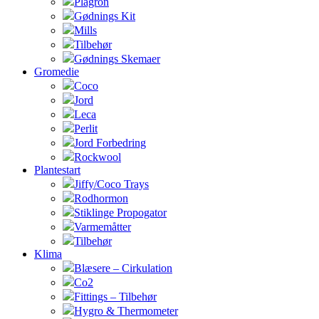
Plagron
Gødnings Kit
Mills
Tilbehør
Gødnings Skemaer
Gromedie
Coco
Jord
Leca
Perlit
Jord Forbedring
Rockwool
Plantestart
Jiffy/Coco Trays
Rodhormon
Stiklinge Propogator
Varmemåtter
Tilbehør
Klima
Blæsere – Cirkulation
Co2
Fittings – Tilbehør
Hygro & Thermometer