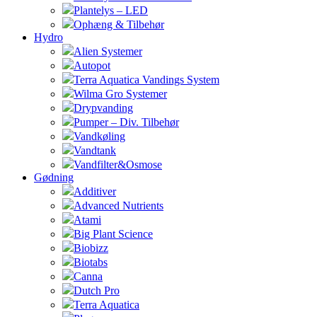
Plantelys – LED
Ophæng & Tilbehør
Hydro
Alien Systemer
Autopot
Terra Aquatica Vandings System
Wilma Gro Systemer
Drypvanding
Pumper – Div. Tilbehør
Vandkøling
Vandtank
Vandfilter&Osmose
Gødning
Additiver
Advanced Nutrients
Atami
Big Plant Science
Biobizz
Biotabs
Canna
Dutch Pro
Terra Aquatica