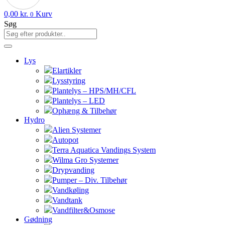
0,00
kr.
Kurv
0
Søg
Lys
Elartikler
Lysstyring
Plantelys – HPS/MH/CFL
Plantelys – LED
Ophæng & Tilbehør
Hydro
Alien Systemer
Autopot
Terra Aquatica Vandings System
Wilma Gro Systemer
Drypvanding
Pumper – Div. Tilbehør
Vandkøling
Vandtank
Vandfilter&Osmose
Gødning