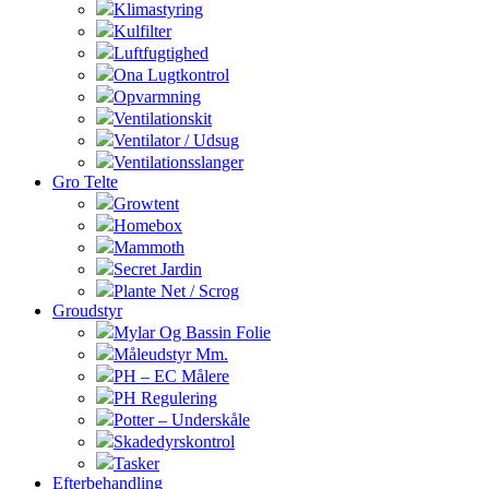
Klimastyring
Kulfilter
Luftfugtighed
Ona Lugtkontrol
Opvarmning
Ventilationskit
Ventilator / Udsug
Ventilationsslanger
Gro Telte
Growtent
Homebox
Mammoth
Secret Jardin
Plante Net / Scrog
Groudstyr
Mylar Og Bassin Folie
Måleudstyr Mm.
PH – EC Målere
PH Regulering
Potter – Underskåle
Skadedyrskontrol
Tasker
Efterbehandling