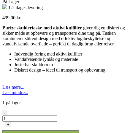
På Lager
1-2 dages levering
499,00
kr.
Purize skuldertaske med aktivt kulfilter
giver dig en diskret og
sikker måde at opbevare og transportere dine ting på. Tasken
kombinerer stilrent design med effektiv lugtbeskyttelse og
vandafvisende overflade – perfekt til daglig brug eller rejser.
Indvendig foring med aktivt kulfilter
Vandafvisende lynlås og materiale
Justerbar skulderrem
Diskret design – ideel til transport og opbevaring
Læs mere...
Læs mindre...
1 på lager
Purize
-
Skulder
Taske
+
–