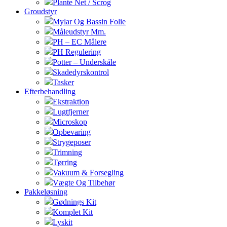
Plante Net / Scrog
Groudstyr
Mylar Og Bassin Folie
Måleudstyr Mm.
PH – EC Målere
PH Regulering
Potter – Underskåle
Skadedyrskontrol
Tasker
Efterbehandling
Ekstraktion
Lugtfjerner
Microskop
Opbevaring
Strygeposer
Trimning
Tørring
Vakuum & Forsegling
Vægte Og Tilbehør
Pakkeløsning
Gødnings Kit
Komplet Kit
Lyskit