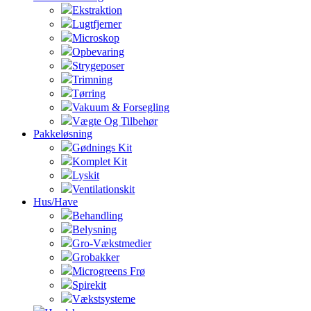
Ekstraktion
Lugtfjerner
Microskop
Opbevaring
Strygeposer
Trimning
Tørring
Vakuum & Forsegling
Vægte Og Tilbehør
Pakkeløsning
Gødnings Kit
Komplet Kit
Lyskit
Ventilationskit
Hus/Have
Behandling
Belysning
Gro-Vækstmedier
Grobakker
Microgreens Frø
Spirekit
Vækstsysteme