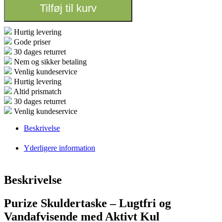
Aktivt
Tilføj til kurv
kulfilter
og
vandafvisende
Hurtig levering
antal
Gode priser
30 dages returret
Nem og sikker betaling
Venlig kundeservice
Hurtig levering
Altid prismatch
30 dages returret
Venlig kundeservice
Beskrivelse
Yderligere information
Beskrivelse
Purize Skuldertaske – Lugtfri og
Vandafvisende med Aktivt Kul