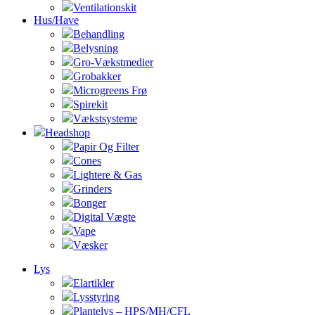
Ventilationskit
Hus/Have
Behandling
Belysning
Gro-Vækstmedier
Grobakker
Microgreens Frø
Spirekit
Vækstsysteme
Headshop
Papir Og Filter
Cones
Lightere & Gas
Grinders
Bonger
Digital Vægte
Vape
Væsker
Lys
Elartikler
Lysstyring
Plantelys – HPS/MH/CFL