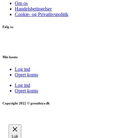
Om os
Handelsbetingelser
Cookie- og Privatlivspolitik
Følg os
Min konto
Log ind
Opret konto
Log ind
Opret konto
Copyright 2022 © groudstyr.dk
Luk