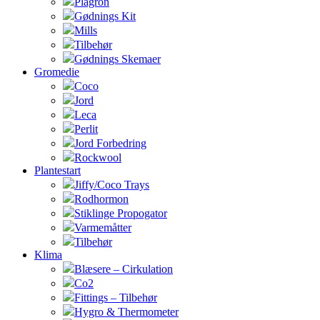
Plagron
Gødnings Kit
Mills
Tilbehør
Gødnings Skemaer
Gromedie
Coco
Jord
Leca
Perlit
Jord Forbedring
Rockwool
Plantestart
Jiffy/Coco Trays
Rodhormon
Stiklinge Propogator
Varmemåtter
Tilbehør
Klima
Blæsere – Cirkulation
Co2
Fittings – Tilbehør
Hygro & Thermometer