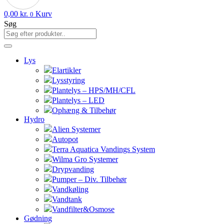
0,00
kr.
Kurv
0
Søg
Lys
Elartikler
Lysstyring
Plantelys – HPS/MH/CFL
Plantelys – LED
Ophæng & Tilbehør
Hydro
Alien Systemer
Autopot
Terra Aquatica Vandings System
Wilma Gro Systemer
Drypvanding
Pumper – Div. Tilbehør
Vandkøling
Vandtank
Vandfilter&Osmose
Gødning