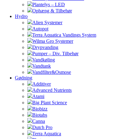
Plantelys – LED
Ophæng & Tilbehør
Hydro
Alien Systemer
Autopot
Terra Aquatica Vandings System
Wilma Gro Systemer
Drypvanding
Pumper – Div. Tilbehør
Vandkøling
Vandtank
Vandfilter&Osmose
Gødning
Additiver
Advanced Nutrients
Atami
Big Plant Science
Biobizz
Biotabs
Canna
Dutch Pro
Terra Aquatica