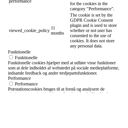
performance
for the cookies in the
category "Performance".
The cookie is set by the
GDPR Cookie Consent
plugin and is used to store
11
viewed_cookie_policy
whether or not user has
months
consented to the use of
cookies. It does not store
any personal data.
Funktionelle
Funktionelle
Funktionelle cookies hjælper med at udføre visse funktioner
som at dele indholdet af webstedet på sociale medieplatforme,
indsamle feedback og andre tredjepartsfunktioner.
Performance
Performance
Præstationscookies bruges til at forstå og analysere de
vigtigste præstationsindekser på webstedet, hvilket hjælper
med at levere en bedre brugeroplevelse for de besøgende.
Statistik
Statistik
Analytiske cookies bruges til at forstå, hvordan besøgende
interagerer med hjemmesiden. Disse cookies hjælper med at
give oplysninger om målinger, antallet af besøgende,