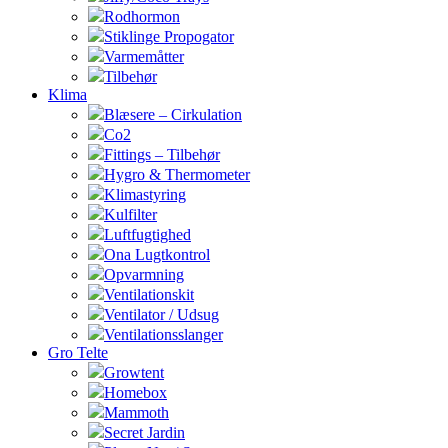
Rodhormon
Stiklinge Propogator
Varmemåtter
Tilbehør
Klima
Blæsere – Cirkulation
Co2
Fittings – Tilbehør
Hygro & Thermometer
Klimastyring
Kulfilter
Luftfugtighed
Ona Lugtkontrol
Opvarmning
Ventilationskit
Ventilator / Udsug
Ventilationsslanger
Gro Telte
Growtent
Homebox
Mammoth
Secret Jardin