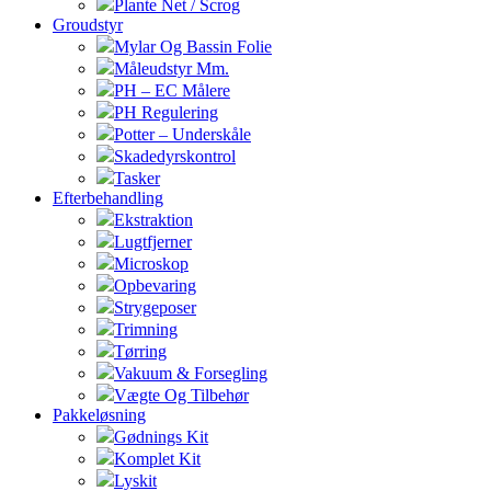
Plante Net / Scrog
Groudstyr
Mylar Og Bassin Folie
Måleudstyr Mm.
PH – EC Målere
PH Regulering
Potter – Underskåle
Skadedyrskontrol
Tasker
Efterbehandling
Ekstraktion
Lugtfjerner
Microskop
Opbevaring
Strygeposer
Trimning
Tørring
Vakuum & Forsegling
Vægte Og Tilbehør
Pakkeløsning
Gødnings Kit
Komplet Kit
Lyskit