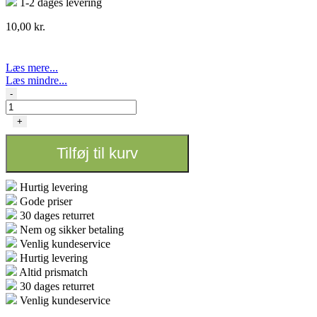
1-2 dages levering
10,00
kr.
Læs mere...
Læs mindre...
Team
-
CSC
Lighter
+
-
Smokers
Tilføj til kurv
Choice
antal
Hurtig levering
Gode priser
30 dages returret
Nem og sikker betaling
Venlig kundeservice
Hurtig levering
Altid prismatch
30 dages returret
Venlig kundeservice