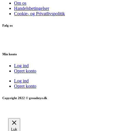
Om os
Handelsbetingelser
Cookie- og Privatlivspolitik
Følg os
Min konto
Log ind
Opret konto
Log ind
Opret konto
Copyright 2022 © groudstyr.dk
Luk