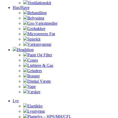
Ventilationskit
Hus/Have
Behandling
Belysning
Gro-Vækstmedier
Grobakker
Microgreens Frø
Spirekit
Vækstsysteme
Headshop
Papir Og Filter
Cones
Lightere & Gas
Grinders
Bonger
Digital Vægte
Vape
Væsker
Lys
Elartikler
Lysstyring
Plantelys – HPS/MH/CFL