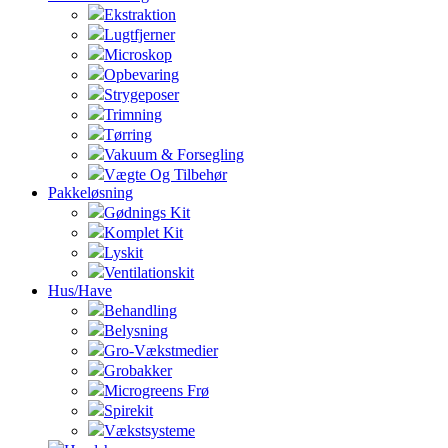
Ekstraktion
Lugtfjerner
Microskop
Opbevaring
Strygeposer
Trimning
Tørring
Vakuum & Forsegling
Vægte Og Tilbehør
Pakkeløsning
Gødnings Kit
Komplet Kit
Lyskit
Ventilationskit
Hus/Have
Behandling
Belysning
Gro-Vækstmedier
Grobakker
Microgreens Frø
Spirekit
Vækstsysteme