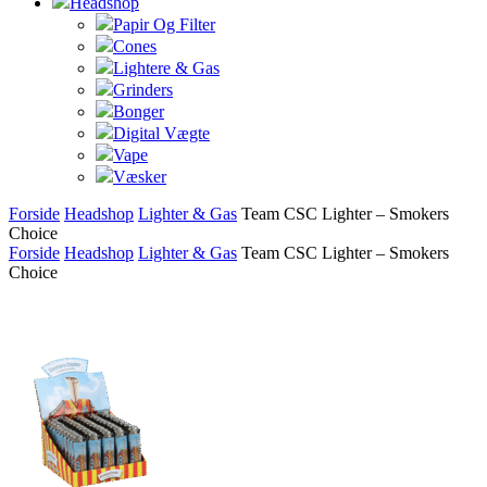
Headshop
Papir Og Filter
Cones
Lightere & Gas
Grinders
Bonger
Digital Vægte
Vape
Væsker
Forside
Headshop
Lighter & Gas
Team CSC Lighter – Smokers
Choice
Forside
Headshop
Lighter & Gas
Team CSC Lighter – Smokers
Choice