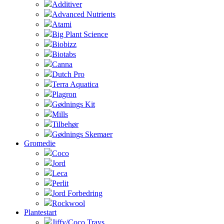
Additiver
Advanced Nutrients
Atami
Big Plant Science
Biobizz
Biotabs
Canna
Dutch Pro
Terra Aquatica
Plagron
Gødnings Kit
Mills
Tilbehør
Gødnings Skemaer
Gromedie
Coco
Jord
Leca
Perlit
Jord Forbedring
Rockwool
Plantestart
Jiffy/Coco Trays