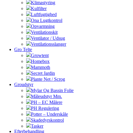
Klimastyring
Kulfilter
Luftfugtighed
Ona Lugtkontrol
Opvarmning
Ventilationskit
Ventilator / Udsug
Ventilationsslanger
Gro Telte
Growtent
Homebox
Mammoth
Secret Jardin
Plante Net / Scrog
Groudstyr
Mylar Og Bassin Folie
Måleudstyr Mm.
PH – EC Målere
PH Regulering
Potter – Underskåle
Skadedyrskontrol
Tasker
Efterbehandling