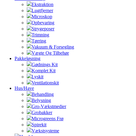
Ekstraktion
Lugtfjerner
Microskop
Opbevaring
Strygeposer
Trimning
Tørring
Vakuum & Forsegling
Vægte Og Tilbehør
Pakkeløsning
Gødnings Kit
Komplet Kit
Lyskit
Ventilationskit
Hus/Have
Behandling
Belysning
Gro-Vækstmedier
Grobakker
Microgreens Frø
Spirekit
Vækstsysteme