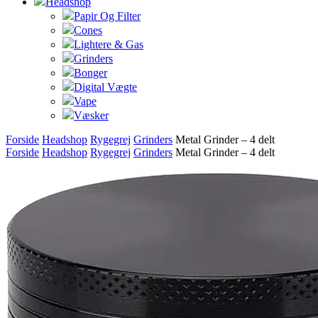
Headshop
Papir Og Filter
Cones
Lightere & Gas
Grinders
Bonger
Digital Vægte
Vape
Væsker
Forside
Headshop
Rygegrej
Grinders
Metal Grinder – 4 delt
Forside
Headshop
Rygegrej
Grinders
Metal Grinder – 4 delt