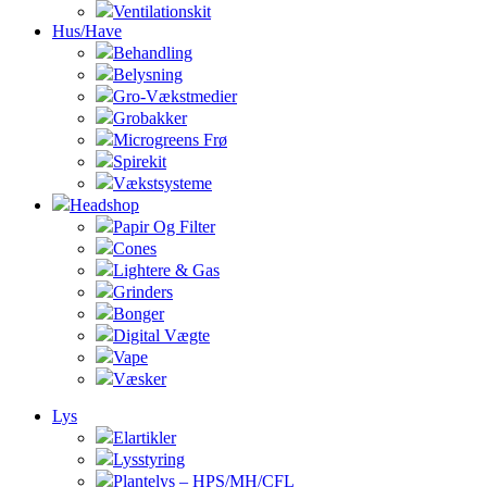
Ventilationskit
Hus/Have
Behandling
Belysning
Gro-Vækstmedier
Grobakker
Microgreens Frø
Spirekit
Vækstsysteme
Headshop
Papir Og Filter
Cones
Lightere & Gas
Grinders
Bonger
Digital Vægte
Vape
Væsker
Lys
Elartikler
Lysstyring
Plantelys – HPS/MH/CFL