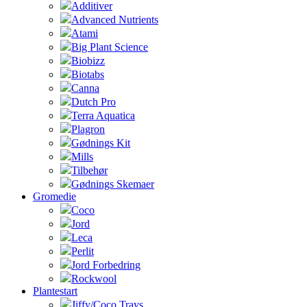
Additiver
Advanced Nutrients
Atami
Big Plant Science
Biobizz
Biotabs
Canna
Dutch Pro
Terra Aquatica
Plagron
Gødnings Kit
Mills
Tilbehør
Gødnings Skemaer
Gromedie
Coco
Jord
Leca
Perlit
Jord Forbedring
Rockwool
Plantestart
Jiffy/Coco Trays