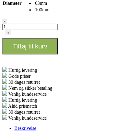
Diameter
63mm
100mm
Metal
-
Grinder
-
+
4
delt
Tilføj til kurv
antal
Hurtig levering
Gode priser
30 dages returret
Nem og sikker betaling
Venlig kundeservice
Hurtig levering
Altid prismatch
30 dages returret
Venlig kundeservice
Beskrivelse