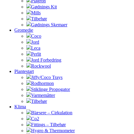
Plagron
Gødnings Kit
Mills
Tilbehør
Gødnings Skemaer
Gromedie
Coco
Jord
Leca
Perlit
Jord Forbedring
Rockwool
Plantestart
Jiffy/Coco Trays
Rodhormon
Stiklinge Propogator
Varmemåtter
Tilbehør
Klima
Blæsere – Cirkulation
Co2
Fittings – Tilbehør
Hygro & Thermometer