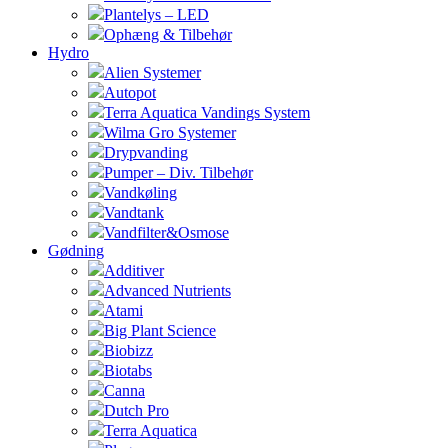
Plantelys – LED
Ophæng & Tilbehør
Hydro
Alien Systemer
Autopot
Terra Aquatica Vandings System
Wilma Gro Systemer
Drypvanding
Pumper – Div. Tilbehør
Vandkøling
Vandtank
Vandfilter&Osmose
Gødning
Additiver
Advanced Nutrients
Atami
Big Plant Science
Biobizz
Biotabs
Canna
Dutch Pro
Terra Aquatica