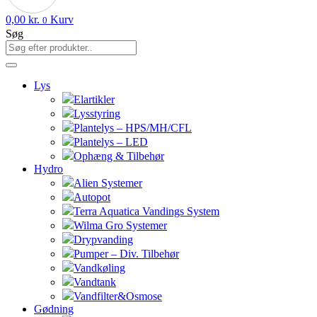
0,00
kr.
Kurv
0
Søg
Lys
Elartikler
Lysstyring
Plantelys – HPS/MH/CFL
Plantelys – LED
Ophæng & Tilbehør
Hydro
Alien Systemer
Autopot
Terra Aquatica Vandings System
Wilma Gro Systemer
Drypvanding
Pumper – Div. Tilbehør
Vandkøling
Vandtank
Vandfilter&Osmose
Gødning