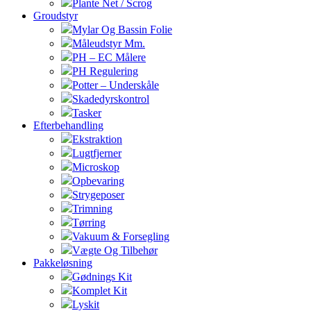
Plante Net / Scrog
Groudstyr
Mylar Og Bassin Folie
Måleudstyr Mm.
PH – EC Målere
PH Regulering
Potter – Underskåle
Skadedyrskontrol
Tasker
Efterbehandling
Ekstraktion
Lugtfjerner
Microskop
Opbevaring
Strygeposer
Trimning
Tørring
Vakuum & Forsegling
Vægte Og Tilbehør
Pakkeløsning
Gødnings Kit
Komplet Kit
Lyskit