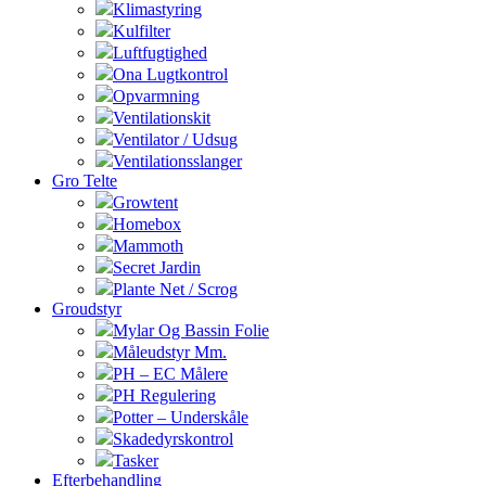
Klimastyring
Kulfilter
Luftfugtighed
Ona Lugtkontrol
Opvarmning
Ventilationskit
Ventilator / Udsug
Ventilationsslanger
Gro Telte
Growtent
Homebox
Mammoth
Secret Jardin
Plante Net / Scrog
Groudstyr
Mylar Og Bassin Folie
Måleudstyr Mm.
PH – EC Målere
PH Regulering
Potter – Underskåle
Skadedyrskontrol
Tasker
Efterbehandling