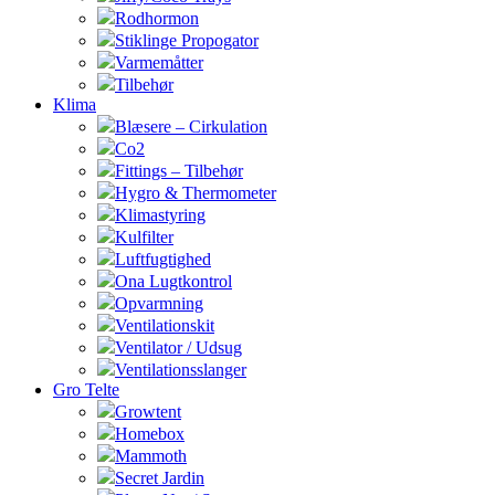
Rodhormon
Stiklinge Propogator
Varmemåtter
Tilbehør
Klima
Blæsere – Cirkulation
Co2
Fittings – Tilbehør
Hygro & Thermometer
Klimastyring
Kulfilter
Luftfugtighed
Ona Lugtkontrol
Opvarmning
Ventilationskit
Ventilator / Udsug
Ventilationsslanger
Gro Telte
Growtent
Homebox
Mammoth
Secret Jardin