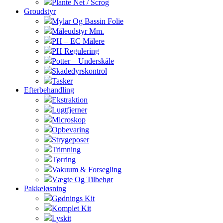
Plante Net / Scrog
Groudstyr
Mylar Og Bassin Folie
Måleudstyr Mm.
PH – EC Målere
PH Regulering
Potter – Underskåle
Skadedyrskontrol
Tasker
Efterbehandling
Ekstraktion
Lugtfjerner
Microskop
Opbevaring
Strygeposer
Trimning
Tørring
Vakuum & Forsegling
Vægte Og Tilbehør
Pakkeløsning
Gødnings Kit
Komplet Kit
Lyskit