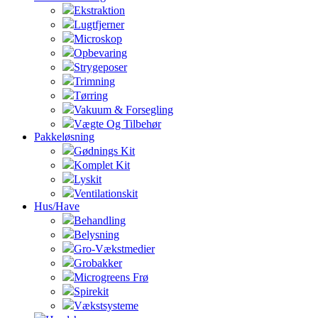
Ekstraktion
Lugtfjerner
Microskop
Opbevaring
Strygeposer
Trimning
Tørring
Vakuum & Forsegling
Vægte Og Tilbehør
Pakkeløsning
Gødnings Kit
Komplet Kit
Lyskit
Ventilationskit
Hus/Have
Behandling
Belysning
Gro-Vækstmedier
Grobakker
Microgreens Frø
Spirekit
Vækstsysteme