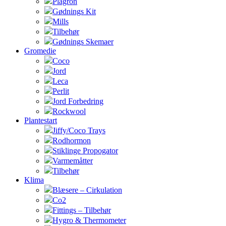
Plagron
Gødnings Kit
Mills
Tilbehør
Gødnings Skemaer
Gromedie
Coco
Jord
Leca
Perlit
Jord Forbedring
Rockwool
Plantestart
Jiffy/Coco Trays
Rodhormon
Stiklinge Propogator
Varmemåtter
Tilbehør
Klima
Blæsere – Cirkulation
Co2
Fittings – Tilbehør
Hygro & Thermometer