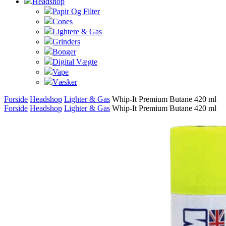
Headshop
Papir Og Filter
Cones
Lightere & Gas
Grinders
Bonger
Digital Vægte
Vape
Væsker
Forside
Headshop
Lighter & Gas
Whip-It Premium Butane 420 ml
Forside
Headshop
Lighter & Gas
Whip-It Premium Butane 420 ml