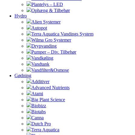
Plantelys – LED
Ophæng & Tilbehør
Hydro
Alien Systemer
Autopot
Terra Aquatica Vandings System
Wilma Gro Systemer
Drypvanding
Pumper – Div. Tilbehør
Vandkøling
Vandtank
Vandfilter&Osmose
Gødning
Additiver
Advanced Nutrients
Atami
Big Plant Science
Biobizz
Biotabs
Canna
Dutch Pro
Terra Aquatica