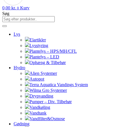
0,00
kr.
Kurv
0
Søg
Lys
Elartikler
Lysstyring
Plantelys – HPS/MH/CFL
Plantelys – LED
Ophæng & Tilbehør
Hydro
Alien Systemer
Autopot
Terra Aquatica Vandings System
Wilma Gro Systemer
Drypvanding
Pumper – Div. Tilbehør
Vandkøling
Vandtank
Vandfilter&Osmose
Gødning