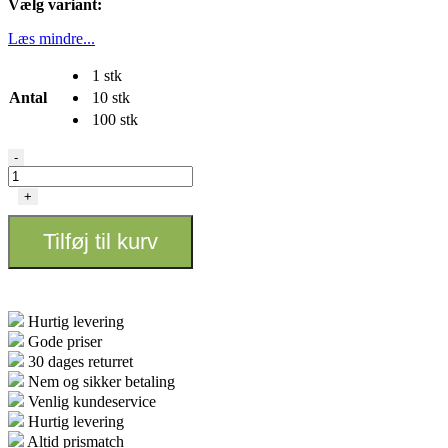
Vælg variant:
Læs mindre...
1 stk
Antal
10 stk
100 stk
Whip-
-
It
Premium
+
Butane
420
Tilføj til kurv
ml
antal
Hurtig levering
Gode priser
30 dages returret
Nem og sikker betaling
Venlig kundeservice
Hurtig levering
Altid prismatch