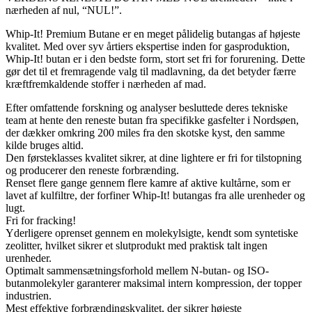
nærheden af nul, “NUL!”.
Whip-It! Premium Butane er en meget pålidelig butangas af højeste
kvalitet. Med over syv årtiers ekspertise inden for gasproduktion,
Whip-It! butan er i den bedste form, stort set fri for forurening. Dette
gør det til et fremragende valg til madlavning, da det betyder færre
kræftfremkaldende stoffer i nærheden af mad.
Efter omfattende forskning og analyser besluttede deres tekniske
team at hente den reneste butan fra specifikke gasfelter i Nordsøen,
der dækker omkring 200 miles fra den skotske kyst, den samme
kilde bruges altid.
Den førsteklasses kvalitet sikrer, at dine lightere er fri for tilstopning
og producerer den reneste forbrænding.
Renset flere gange gennem flere kamre af aktive kultårne, som er
lavet af kulfiltre, der forfiner Whip-It! butangas fra alle urenheder og
lugt.
Fri for fracking!
Yderligere oprenset gennem en molekylsigte, kendt som syntetiske
zeolitter, hvilket sikrer et slutprodukt med praktisk talt ingen
urenheder.
Optimalt sammensætningsforhold mellem N-butan- og ISO-
butanmolekyler garanterer maksimal intern kompression, der topper
industrien.
Mest effektive forbrændingskvalitet, der sikrer højeste