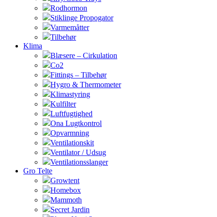
Rodhormon
Stiklinge Propogator
Varmemåtter
Tilbehør
Klima
Blæsere – Cirkulation
Co2
Fittings – Tilbehør
Hygro & Thermometer
Klimastyring
Kulfilter
Luftfugtighed
Ona Lugtkontrol
Opvarmning
Ventilationskit
Ventilator / Udsug
Ventilationsslanger
Gro Telte
Growtent
Homebox
Mammoth
Secret Jardin