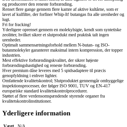
og producerer den reneste forbrænding.
Renset flere gange gennem flere kamre af aktive kultårne, som er
lavet af kulfiltre, der forfiner Whip-It! butangas fra alle urenheder og
lugt.
Fri for fracking!
Yderligere oprenset gennem en molekylsigte, kendt som syntetiske
zeolitter, hvilket sikrer et slutprodukt med praktisk talt ingen
urenheder.
Optimalt sammensætningsforhold mellem N-butan- og ISO-
butanmolekyler garanterer maksimal intern kompression, der topper
industrien.
Mest effektive forbrændingskvalitet, der sikrer højeste
forbrændingshastighed og reneste forbrænding.
Hver premium dåse leveres med 5 spidsadaptere til præcis
genopfyldning i enhver lighter.
Omfattende kvalitetskontrol; Slutproduktet gennemgår omhyggelige
inspektionsprocesser, der følger ISO 9001, TUV og EN-417
europæiske standard kvalitetskontrolprocedurer.
Støttet af flere verdensomspændende styrende organer fra
kvalitetskontrolinstitutioner.
Yderligere information
Vægt
N/A