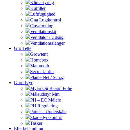
Klimastyring
Kulfilter
Luftfugtighed
Ona Lugtkontrol
Opvarmning
Ventilationskit
Ventilator / Udsug
Ventilationsslanger
Gro Telte
Growtent
Homebox
Mammoth
Secret Jardin
Plante Net / Scrog
Groudstyr
Mylar Og Bassin Folie
Måleudstyr Mm.
PH – EC Målere
PH Regulering
Potter – Underskåle
Skadedyrskontrol
Tasker
Efterbehandling