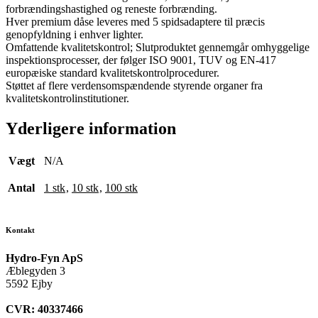
forbrændingshastighed og reneste forbrænding.
Hver premium dåse leveres med 5 spidsadaptere til præcis
genopfyldning i enhver lighter.
Omfattende kvalitetskontrol; Slutproduktet gennemgår omhyggelige
inspektionsprocesser, der følger ISO 9001, TUV og EN-417
europæiske standard kvalitetskontrolprocedurer.
Støttet af flere verdensomspændende styrende organer fra
kvalitetskontrolinstitutioner.
Yderligere information
Vægt
N/A
Antal
1 stk
,
10 stk
,
100 stk
Kontakt
Hydro-Fyn ApS
Æblegyden 3
5592 Ejby
CVR: 40337466