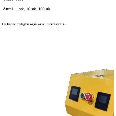
Antal
1 stk
,
10 stk
,
100 stk
Du kunne muligvis også være interesseret i...