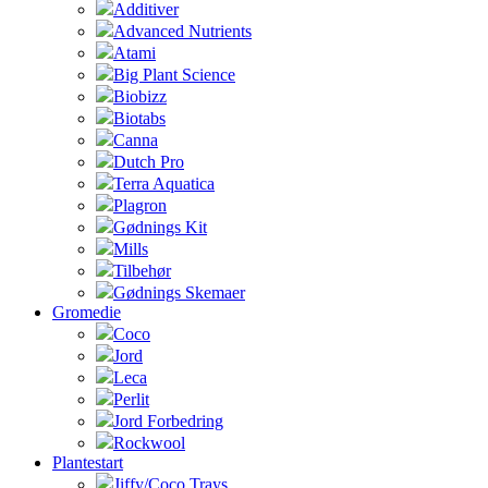
Additiver
Advanced Nutrients
Atami
Big Plant Science
Biobizz
Biotabs
Canna
Dutch Pro
Terra Aquatica
Plagron
Gødnings Kit
Mills
Tilbehør
Gødnings Skemaer
Gromedie
Coco
Jord
Leca
Perlit
Jord Forbedring
Rockwool
Plantestart
Jiffy/Coco Trays