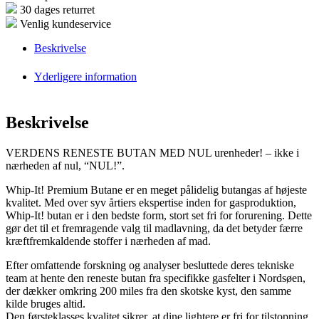
30 dages returret
Venlig kundeservice
Beskrivelse
Yderligere information
Beskrivelse
VERDENS RENESTE BUTAN MED NUL urenheder! – ikke i
nærheden af nul, “NUL!”.
Whip-It! Premium Butane er en meget pålidelig butangas af højeste
kvalitet. Med over syv årtiers ekspertise inden for gasproduktion,
Whip-It! butan er i den bedste form, stort set fri for forurening. Dette
gør det til et fremragende valg til madlavning, da det betyder færre
kræftfremkaldende stoffer i nærheden af mad.
Efter omfattende forskning og analyser besluttede deres tekniske
team at hente den reneste butan fra specifikke gasfelter i Nordsøen,
der dækker omkring 200 miles fra den skotske kyst, den samme
kilde bruges altid.
Den førsteklasses kvalitet sikrer, at dine lightere er fri for tilstopning