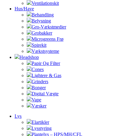
Ventilationskit
Hus/Have
Behandling
Belysning
Gro-Vækstmedier
Grobakker
Microgreens Frø
Spirekit
Vækstsysteme
Headshop
Papir Og Filter
Cones
Lightere & Gas
Grinders
Bonger
Digital Vægte
Vape
Væsker
Lys
Elartikler
Lysstyring
Plantelys – HPS/MH/CFL