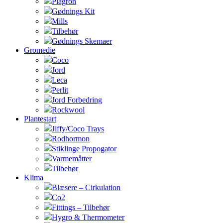
Plagron
Gødnings Kit
Mills
Tilbehør
Gødnings Skemaer
Gromedie
Coco
Jord
Leca
Perlit
Jord Forbedring
Rockwool
Plantestart
Jiffy/Coco Trays
Rodhormon
Stiklinge Propogator
Varmemåtter
Tilbehør
Klima
Blæsere – Cirkulation
Co2
Fittings – Tilbehør
Hygro & Thermometer