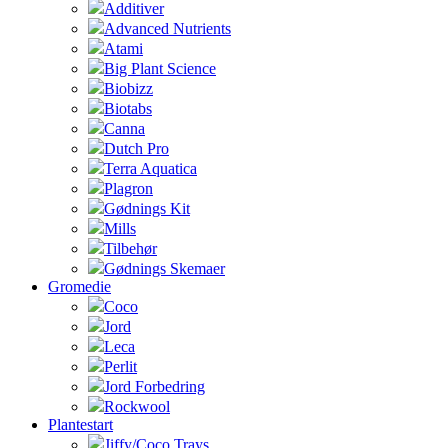
Additiver
Advanced Nutrients
Atami
Big Plant Science
Biobizz
Biotabs
Canna
Dutch Pro
Terra Aquatica
Plagron
Gødnings Kit
Mills
Tilbehør
Gødnings Skemaer
Gromedie
Coco
Jord
Leca
Perlit
Jord Forbedring
Rockwool
Plantestart
Jiffy/Coco Trays