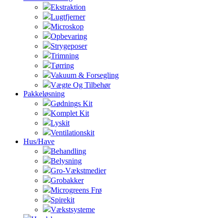
Ekstraktion
Lugtfjerner
Microskop
Opbevaring
Strygeposer
Trimning
Tørring
Vakuum & Forsegling
Vægte Og Tilbehør
Pakkeløsning
Gødnings Kit
Komplet Kit
Lyskit
Ventilationskit
Hus/Have
Behandling
Belysning
Gro-Vækstmedier
Grobakker
Microgreens Frø
Spirekit
Vækstsysteme