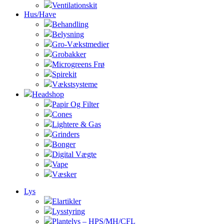
Ventilationskit
Hus/Have
Behandling
Belysning
Gro-Vækstmedier
Grobakker
Microgreens Frø
Spirekit
Vækstsysteme
Headshop
Papir Og Filter
Cones
Lightere & Gas
Grinders
Bonger
Digital Vægte
Vape
Væsker
Lys
Elartikler
Lysstyring
Plantelys – HPS/MH/CFL