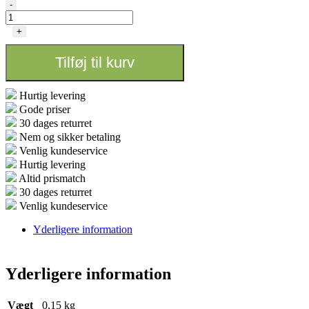
FLY
-
ConeZ
-
+
King
size
Tilføj til kurv
Classic
120
stk
Hurtig levering
antal
Gode priser
30 dages returret
Nem og sikker betaling
Venlig kundeservice
Hurtig levering
Altid prismatch
30 dages returret
Venlig kundeservice
Yderligere information
Yderligere information
Vægt
0,15 kg