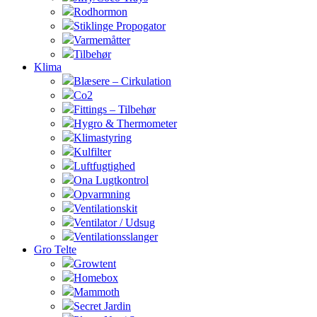
Rodhormon
Stiklinge Propogator
Varmemåtter
Tilbehør
Klima
Blæsere – Cirkulation
Co2
Fittings – Tilbehør
Hygro & Thermometer
Klimastyring
Kulfilter
Luftfugtighed
Ona Lugtkontrol
Opvarmning
Ventilationskit
Ventilator / Udsug
Ventilationsslanger
Gro Telte
Growtent
Homebox
Mammoth
Secret Jardin