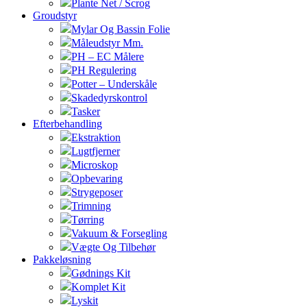
Plante Net / Scrog
Groudstyr
Mylar Og Bassin Folie
Måleudstyr Mm.
PH – EC Målere
PH Regulering
Potter – Underskåle
Skadedyrskontrol
Tasker
Efterbehandling
Ekstraktion
Lugtfjerner
Microskop
Opbevaring
Strygeposer
Trimning
Tørring
Vakuum & Forsegling
Vægte Og Tilbehør
Pakkeløsning
Gødnings Kit
Komplet Kit
Lyskit