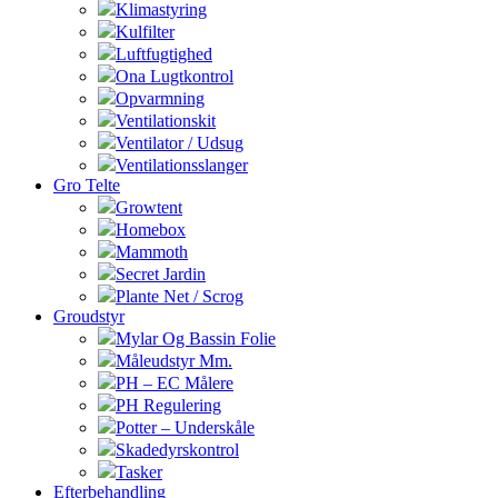
Klimastyring
Kulfilter
Luftfugtighed
Ona Lugtkontrol
Opvarmning
Ventilationskit
Ventilator / Udsug
Ventilationsslanger
Gro Telte
Growtent
Homebox
Mammoth
Secret Jardin
Plante Net / Scrog
Groudstyr
Mylar Og Bassin Folie
Måleudstyr Mm.
PH – EC Målere
PH Regulering
Potter – Underskåle
Skadedyrskontrol
Tasker
Efterbehandling