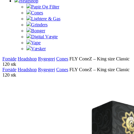
Headshop
Papir Og Filter
Cones
Lightere & Gas
Grinders
Bonger
Digital Vægte
Vape
Væsker
Forside
Headshop
Rygegrej
Cones
FLY ConeZ – King size Classic
120 stk
Forside
Headshop
Rygegrej
Cones
FLY ConeZ – King size Classic
120 stk