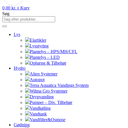
0,00
kr.
Kurv
0
Søg
Lys
Elartikler
Lysstyring
Plantelys – HPS/MH/CFL
Plantelys – LED
Ophæng & Tilbehør
Hydro
Alien Systemer
Autopot
Terra Aquatica Vandings System
Wilma Gro Systemer
Drypvanding
Pumper – Div. Tilbehør
Vandkøling
Vandtank
Vandfilter&Osmose
Gødning