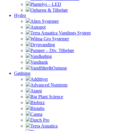
Plantelys – LED
Ophæng & Tilbehør
Hydro
Alien Systemer
Autopot
Terra Aquatica Vandings System
Wilma Gro Systemer
Drypvanding
Pumper – Div. Tilbehør
Vandkøling
Vandtank
Vandfilter&Osmose
Gødning
Additiver
Advanced Nutrients
Atami
Big Plant Science
Biobizz
Biotabs
Canna
Dutch Pro
Terra Aquatica