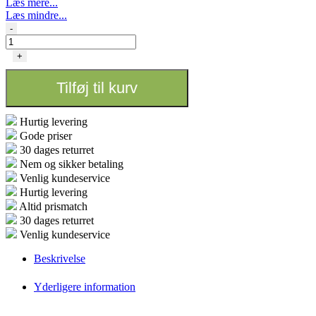
Læs mere...
Læs mindre...
Børste
-
Bong
renser
+
"stor"
antal
Tilføj til kurv
Hurtig levering
Gode priser
30 dages returret
Nem og sikker betaling
Venlig kundeservice
Hurtig levering
Altid prismatch
30 dages returret
Venlig kundeservice
Beskrivelse
Yderligere information