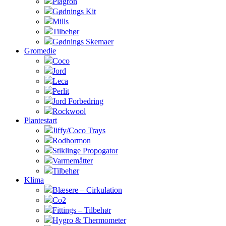
Plagron
Gødnings Kit
Mills
Tilbehør
Gødnings Skemaer
Gromedie
Coco
Jord
Leca
Perlit
Jord Forbedring
Rockwool
Plantestart
Jiffy/Coco Trays
Rodhormon
Stiklinge Propogator
Varmemåtter
Tilbehør
Klima
Blæsere – Cirkulation
Co2
Fittings – Tilbehør
Hygro & Thermometer