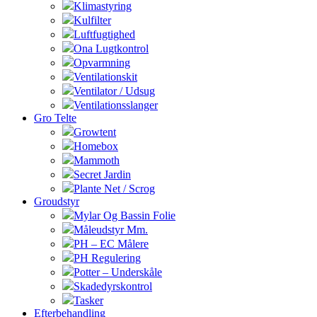
Klimastyring
Kulfilter
Luftfugtighed
Ona Lugtkontrol
Opvarmning
Ventilationskit
Ventilator / Udsug
Ventilationsslanger
Gro Telte
Growtent
Homebox
Mammoth
Secret Jardin
Plante Net / Scrog
Groudstyr
Mylar Og Bassin Folie
Måleudstyr Mm.
PH – EC Målere
PH Regulering
Potter – Underskåle
Skadedyrskontrol
Tasker
Efterbehandling