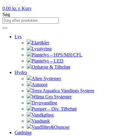
0,00
kr.
Kurv
0
Søg
Lys
Elartikler
Lysstyring
Plantelys – HPS/MH/CFL
Plantelys – LED
Ophæng & Tilbehør
Hydro
Alien Systemer
Autopot
Terra Aquatica Vandings System
Wilma Gro Systemer
Drypvanding
Pumper – Div. Tilbehør
Vandkøling
Vandtank
Vandfilter&Osmose
Gødning