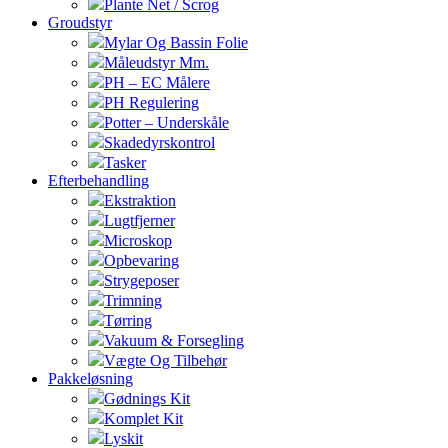
Plante Net / Scrog
Groudstyr
Mylar Og Bassin Folie
Måleudstyr Mm.
PH – EC Målere
PH Regulering
Potter – Underskåle
Skadedyrskontrol
Tasker
Efterbehandling
Ekstraktion
Lugtfjerner
Microskop
Opbevaring
Strygeposer
Trimning
Tørring
Vakuum & Forsegling
Vægte Og Tilbehør
Pakkeløsning
Gødnings Kit
Komplet Kit
Lyskit