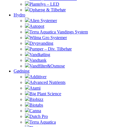
Plantelys – LED
Ophæng & Tilbehør
Hydro
Alien Systemer
Autopot
Terra Aquatica Vandings System
Wilma Gro Systemer
Drypvanding
Pumper – Div. Tilbehør
Vandkøling
Vandtank
Vandfilter&Osmose
Gødning
Additiver
Advanced Nutrients
Atami
Big Plant Science
Biobizz
Biotabs
Canna
Dutch Pro
Terra Aquatica