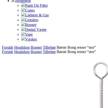
Headshop
Papir Og Filter
Cones
Lightere & Gas
Grinders
Bonger
Digital Vægte
Vape
Væsker
Forside
Headshop
Bonger
Tilbehør
Børste Bong renser “stor”
Forside
Headshop
Bonger
Tilbehør
Børste Bong renser “stor”