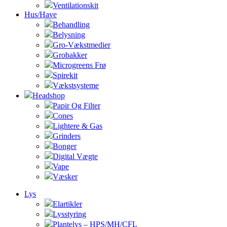
Ventilationskit
Hus/Have
Behandling
Belysning
Gro-Vækstmedier
Grobakker
Microgreens Frø
Spirekit
Vækstsysteme
Headshop
Papir Og Filter
Cones
Lightere & Gas
Grinders
Bonger
Digital Vægte
Vape
Væsker
Lys
Elartikler
Lysstyring
Plantelys – HPS/MH/CFL