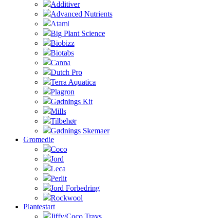
Additiver
Advanced Nutrients
Atami
Big Plant Science
Biobizz
Biotabs
Canna
Dutch Pro
Terra Aquatica
Plagron
Gødnings Kit
Mills
Tilbehør
Gødnings Skemaer
Gromedie
Coco
Jord
Leca
Perlit
Jord Forbedring
Rockwool
Plantestart
Jiffy/Coco Trays