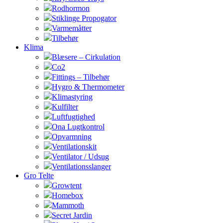
Rodhormon
Stiklinge Propogator
Varmemåtter
Tilbehør
Klima
Blæsere – Cirkulation
Co2
Fittings – Tilbehør
Hygro & Thermometer
Klimastyring
Kulfilter
Luftfugtighed
Ona Lugtkontrol
Opvarmning
Ventilationskit
Ventilator / Udsug
Ventilationsslanger
Gro Telte
Growtent
Homebox
Mammoth
Secret Jardin