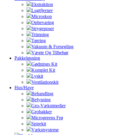
Ekstraktion
Lugtfjerner
Microskop
Opbevaring
Strygeposer
Trimning
Tørring
Vakuum & Forsegling
Vægte Og Tilbehør
Pakkeløsning
Gødnings Kit
Komplet Kit
Lyskit
Ventilationskit
Hus/Have
Behandling
Belysning
Gro-Vækstmedier
Grobakker
Microgreens Frø
Spirekit
Vækstsysteme