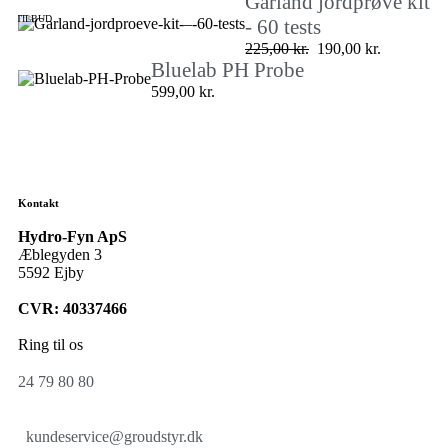
Garland jordprøve kit
TILBUD
- 60 tests
225,00
kr.
190,00
kr.
Bluelab PH Probe
599,00
kr.
Kontakt
Hydro-Fyn ApS
Æblegyden 3
5592 Ejby
CVR: 40337466
Ring til os
24 79 80 80
kundeservice@groudstyr.dk