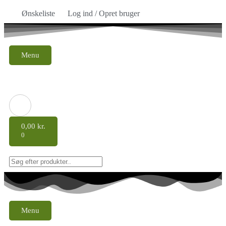
Ønskeliste
Log ind / Opret bruger
Menu
0,00
kr.
0
Menu