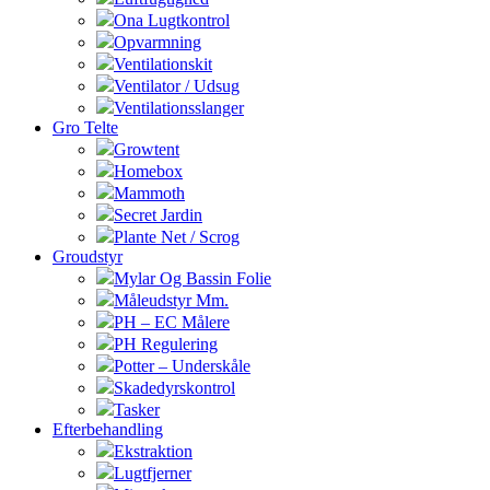
Ona Lugtkontrol
Opvarmning
Ventilationskit
Ventilator / Udsug
Ventilationsslanger
Gro Telte
Growtent
Homebox
Mammoth
Secret Jardin
Plante Net / Scrog
Groudstyr
Mylar Og Bassin Folie
Måleudstyr Mm.
PH – EC Målere
PH Regulering
Potter – Underskåle
Skadedyrskontrol
Tasker
Efterbehandling
Ekstraktion
Lugtfjerner