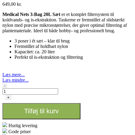
649,00
kr.
Medical Nets 3-Bag 20L Sæt
er et komplet filtersystem til
koldvands- og is-ekstraktion. Taskerne er fremstillet af slidstærkt
nylon med præcise mikronstørrelser, der giver optimal filtrering af
plantemateriale. Ideel til både hobby- og professionelt brug.
3 poser i ét sæt – klar til brug
Fremstillet af holdbart nylon
Kapacitet: ca. 20 liter
Perfekt til is-ekstraktion og filtrering
Læs mere...
Læs mindre...
MedicalNets
-
Vaskeposer
3
+
stk
+
Tilføj til kurv
Blotting
screen
20L
Hurtig levering
antal
Gode priser