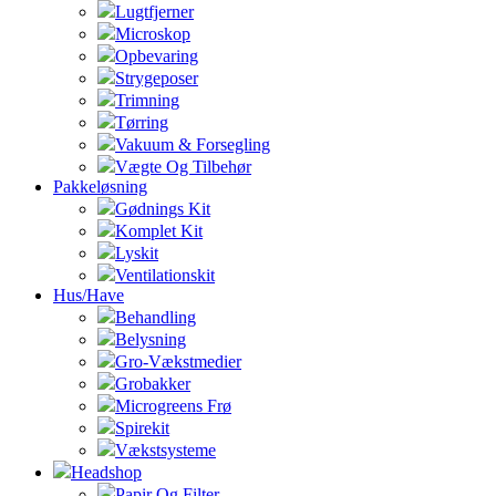
Lugtfjerner
Microskop
Opbevaring
Strygeposer
Trimning
Tørring
Vakuum & Forsegling
Vægte Og Tilbehør
Pakkeløsning
Gødnings Kit
Komplet Kit
Lyskit
Ventilationskit
Hus/Have
Behandling
Belysning
Gro-Vækstmedier
Grobakker
Microgreens Frø
Spirekit
Vækstsysteme
Headshop
Papir Og Filter