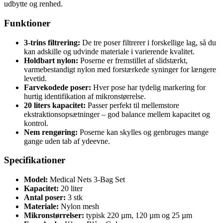
udbytte og renhed.
Funktioner
3-trins filtrering:
De tre poser filtrerer i forskellige lag, så du
kan adskille og udvinde materiale i varierende kvalitet.
Holdbart nylon:
Poserne er fremstillet af slidstærkt,
varmebestandigt nylon med forstærkede syninger for længere
levetid.
Farvekodede poser:
Hver pose har tydelig markering for
hurtig identifikation af mikronstørrelse.
20 liters kapacitet:
Passer perfekt til mellemstore
ekstraktionsopsætninger – god balance mellem kapacitet og
kontrol.
Nem rengøring:
Poserne kan skylles og genbruges mange
gange uden tab af ydeevne.
Specifikationer
Model:
Medical Nets 3-Bag Set
Kapacitet:
20 liter
Antal poser:
3 stk
Materiale:
Nylon mesh
Mikronstørrelser:
typisk 220 µm, 120 µm og 25 µm