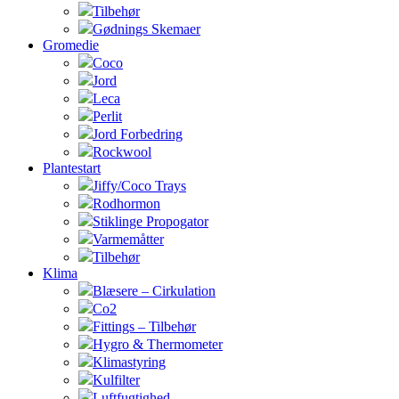
Tilbehør
Gødnings Skemaer
Gromedie
Coco
Jord
Leca
Perlit
Jord Forbedring
Rockwool
Plantestart
Jiffy/Coco Trays
Rodhormon
Stiklinge Propogator
Varmemåtter
Tilbehør
Klima
Blæsere – Cirkulation
Co2
Fittings – Tilbehør
Hygro & Thermometer
Klimastyring
Kulfilter
Luftfugtighed