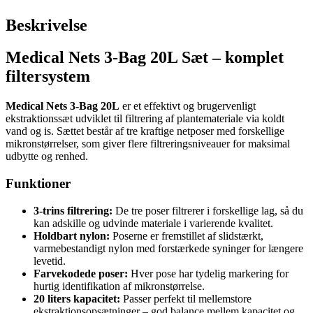
Beskrivelse
Medical Nets 3-Bag 20L Sæt – komplet
filtersystem
Medical Nets 3-Bag 20L
er et effektivt og brugervenligt
ekstraktionssæt udviklet til filtrering af plantemateriale via koldt
vand og is. Sættet består af tre kraftige netposer med forskellige
mikronstørrelser, som giver flere filtreringsniveauer for maksimal
udbytte og renhed.
Funktioner
3-trins filtrering:
De tre poser filtrerer i forskellige lag, så du
kan adskille og udvinde materiale i varierende kvalitet.
Holdbart nylon:
Poserne er fremstillet af slidstærkt,
varmebestandigt nylon med forstærkede syninger for længere
levetid.
Farvekodede poser:
Hver pose har tydelig markering for
hurtig identifikation af mikronstørrelse.
20 liters kapacitet:
Passer perfekt til mellemstore
ekstraktionsopsætninger – god balance mellem kapacitet og