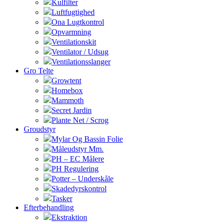
Kulfilter
Luftfugtighed
Ona Lugtkontrol
Opvarmning
Ventilationskit
Ventilator / Udsug
Ventilationsslanger
Gro Telte
Growtent
Homebox
Mammoth
Secret Jardin
Plante Net / Scrog
Groudstyr
Mylar Og Bassin Folie
Måleudstyr Mm.
PH – EC Målere
PH Regulering
Potter – Underskåle
Skadedyrskontrol
Tasker
Efterbehandling
Ekstraktion