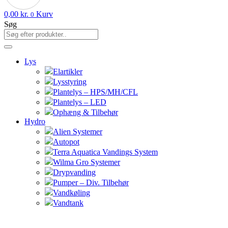
0,00
kr.
Kurv
0
Søg
Lys
Elartikler
Lysstyring
Plantelys – HPS/MH/CFL
Plantelys – LED
Ophæng & Tilbehør
Hydro
Alien Systemer
Autopot
Terra Aquatica Vandings System
Wilma Gro Systemer
Drypvanding
Pumper – Div. Tilbehør
Vandkøling
Vandtank