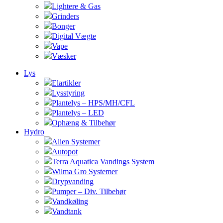
Lightere & Gas
Grinders
Bonger
Digital Vægte
Vape
Væsker
Lys
Elartikler
Lysstyring
Plantelys – HPS/MH/CFL
Plantelys – LED
Ophæng & Tilbehør
Hydro
Alien Systemer
Autopot
Terra Aquatica Vandings System
Wilma Gro Systemer
Drypvanding
Pumper – Div. Tilbehør
Vandkøling
Vandtank