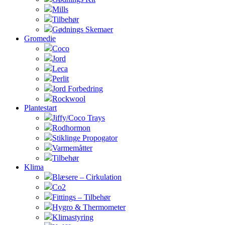
Mills
Tilbehør
Gødnings Skemaer
Gromedie
Coco
Jord
Leca
Perlit
Jord Forbedring
Rockwool
Plantestart
Jiffy/Coco Trays
Rodhormon
Stiklinge Propogator
Varmemåtter
Tilbehør
Klima
Blæsere – Cirkulation
Co2
Fittings – Tilbehør
Hygro & Thermometer
Klimastyring