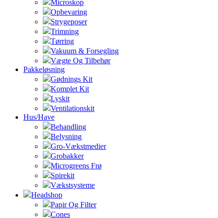
Microskop
Opbevaring
Strygeposer
Trimning
Tørring
Vakuum & Forsegling
Vægte Og Tilbehør
Pakkeløsning
Gødnings Kit
Komplet Kit
Lyskit
Ventilationskit
Hus/Have
Behandling
Belysning
Gro-Vækstmedier
Grobakker
Microgreens Frø
Spirekit
Vækstsysteme
Headshop
Papir Og Filter
Cones