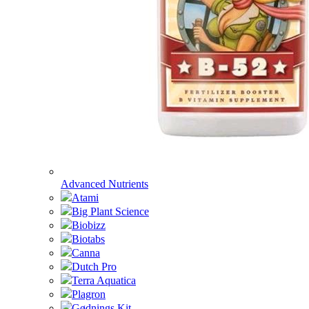
Advanced Nutrients
Atami
Big Plant Science
Biobizz
Biotabs
Canna
Dutch Pro
Terra Aquatica
Plagron
Gødnings Kit