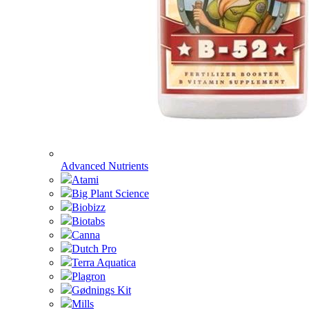
Advanced Nutrients
Atami
Big Plant Science
Biobizz
Biotabs
Canna
Dutch Pro
Terra Aquatica
Plagron
Gødnings Kit
Mills