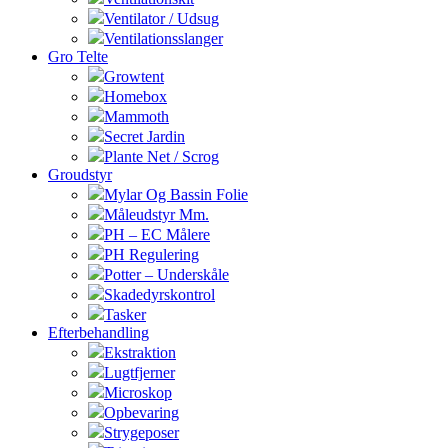
Ventilator / Udsug
Ventilationsslanger
Gro Telte
Growtent
Homebox
Mammoth
Secret Jardin
Plante Net / Scrog
Groudstyr
Mylar Og Bassin Folie
Måleudstyr Mm.
PH – EC Målere
PH Regulering
Potter – Underskåle
Skadedyrskontrol
Tasker
Efterbehandling
Ekstraktion
Lugtfjerner
Microskop
Opbevaring
Strygeposer