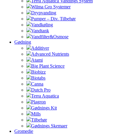
Terra Aquatica Vandings System
Wilma Gro Systemer
Drypvanding
Pumper – Div. Tilbehør
Vandkøling
Vandtank
Vandfilter&Osmose
Gødning
Additiver
Advanced Nutrients
Atami
Big Plant Science
Biobizz
Biotabs
Canna
Dutch Pro
Terra Aquatica
Plagron
Gødnings Kit
Mills
Tilbehør
Gødnings Skemaer
Gromedie