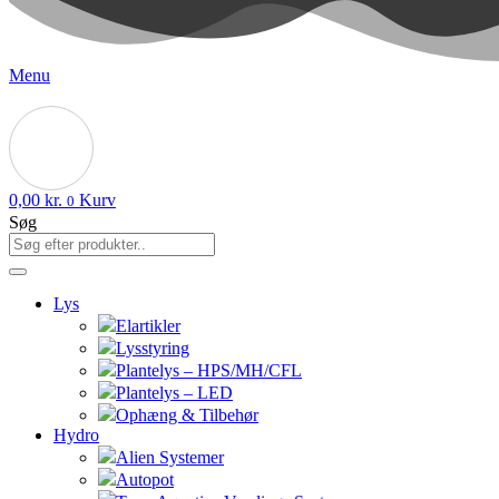
Menu
0,00
kr.
Kurv
0
Søg
Lys
Elartikler
Lysstyring
Plantelys – HPS/MH/CFL
Plantelys – LED
Ophæng & Tilbehør
Hydro
Alien Systemer
Autopot