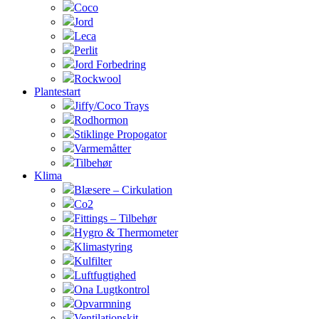
Coco
Jord
Leca
Perlit
Jord Forbedring
Rockwool
Plantestart
Jiffy/Coco Trays
Rodhormon
Stiklinge Propogator
Varmemåtter
Tilbehør
Klima
Blæsere – Cirkulation
Co2
Fittings – Tilbehør
Hygro & Thermometer
Klimastyring
Kulfilter
Luftfugtighed
Ona Lugtkontrol
Opvarmning
Ventilationskit