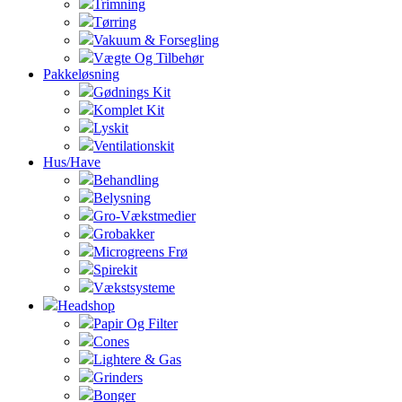
Trimning
Tørring
Vakuum & Forsegling
Vægte Og Tilbehør
Pakkeløsning
Gødnings Kit
Komplet Kit
Lyskit
Ventilationskit
Hus/Have
Behandling
Belysning
Gro-Vækstmedier
Grobakker
Microgreens Frø
Spirekit
Vækstsysteme
Headshop
Papir Og Filter
Cones
Lightere & Gas
Grinders
Bonger