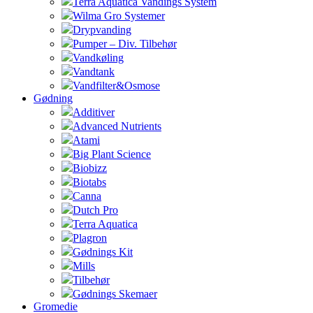
Terra Aquatica Vandings System
Wilma Gro Systemer
Drypvanding
Pumper – Div. Tilbehør
Vandkøling
Vandtank
Vandfilter&Osmose
Gødning
Additiver
Advanced Nutrients
Atami
Big Plant Science
Biobizz
Biotabs
Canna
Dutch Pro
Terra Aquatica
Plagron
Gødnings Kit
Mills
Tilbehør
Gødnings Skemaer
Gromedie