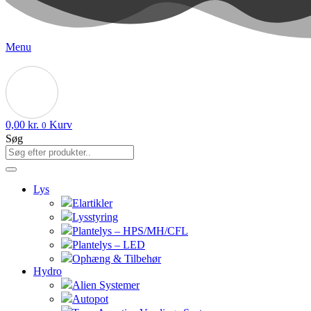
Menu
0,00
kr.
Kurv
0
Søg
Lys
Elartikler
Lysstyring
Plantelys – HPS/MH/CFL
Plantelys – LED
Ophæng & Tilbehør
Hydro
Alien Systemer
Autopot