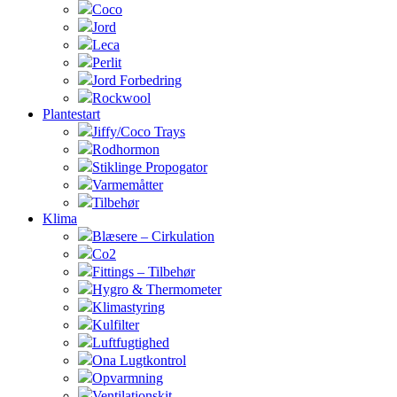
Coco
Jord
Leca
Perlit
Jord Forbedring
Rockwool
Plantestart
Jiffy/Coco Trays
Rodhormon
Stiklinge Propogator
Varmemåtter
Tilbehør
Klima
Blæsere – Cirkulation
Co2
Fittings – Tilbehør
Hygro & Thermometer
Klimastyring
Kulfilter
Luftfugtighed
Ona Lugtkontrol
Opvarmning
Ventilationskit