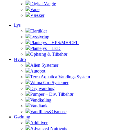
Digital Vægte
Vape
Væsker
Lys
Elartikler
Lysstyring
Plantelys – HPS/MH/CFL
Plantelys – LED
Ophæng & Tilbehør
Hydro
Alien Systemer
Autopot
Terra Aquatica Vandings System
Wilma Gro Systemer
Drypvanding
Pumper – Div. Tilbehør
Vandkøling
Vandtank
Vandfilter&Osmose
Gødning
Additiver
Advanced Nutrients