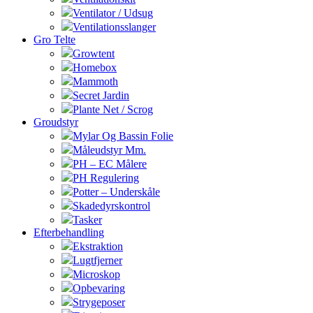
Ventilator / Udsug
Ventilationsslanger
Gro Telte
Growtent
Homebox
Mammoth
Secret Jardin
Plante Net / Scrog
Groudstyr
Mylar Og Bassin Folie
Måleudstyr Mm.
PH – EC Målere
PH Regulering
Potter – Underskåle
Skadedyrskontrol
Tasker
Efterbehandling
Ekstraktion
Lugtfjerner
Microskop
Opbevaring
Strygeposer