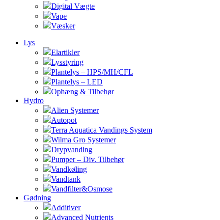
Digital Vægte
Vape
Væsker
Lys
Elartikler
Lysstyring
Plantelys – HPS/MH/CFL
Plantelys – LED
Ophæng & Tilbehør
Hydro
Alien Systemer
Autopot
Terra Aquatica Vandings System
Wilma Gro Systemer
Drypvanding
Pumper – Div. Tilbehør
Vandkøling
Vandtank
Vandfilter&Osmose
Gødning
Additiver
Advanced Nutrients