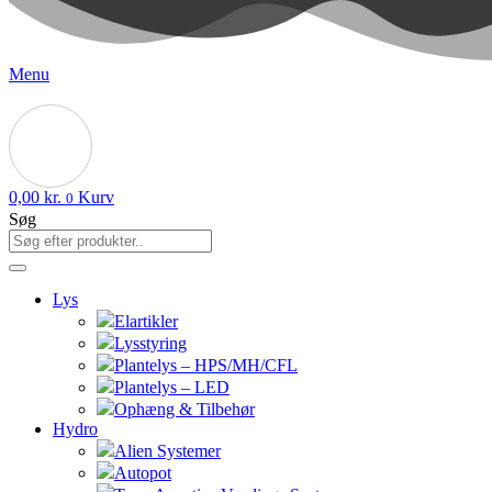
Menu
0,00
kr.
Kurv
0
Søg
Lys
Elartikler
Lysstyring
Plantelys – HPS/MH/CFL
Plantelys – LED
Ophæng & Tilbehør
Hydro
Alien Systemer
Autopot