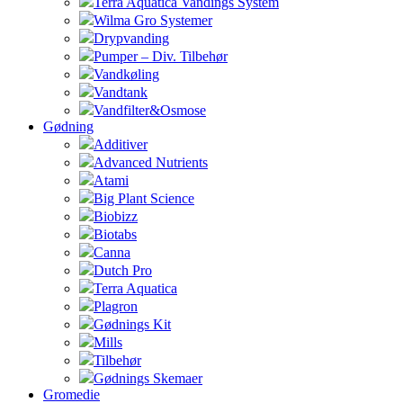
Terra Aquatica Vandings System
Wilma Gro Systemer
Drypvanding
Pumper – Div. Tilbehør
Vandkøling
Vandtank
Vandfilter&Osmose
Gødning
Additiver
Advanced Nutrients
Atami
Big Plant Science
Biobizz
Biotabs
Canna
Dutch Pro
Terra Aquatica
Plagron
Gødnings Kit
Mills
Tilbehør
Gødnings Skemaer
Gromedie