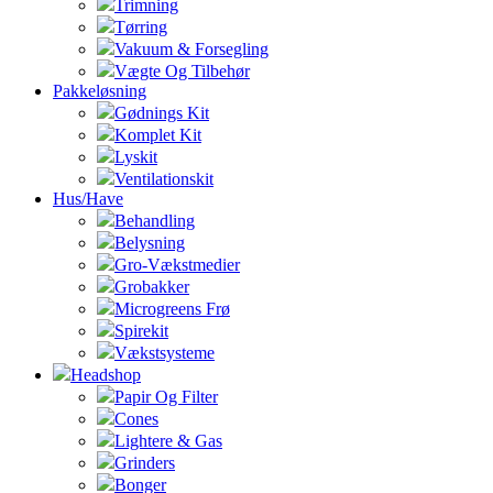
Trimning
Tørring
Vakuum & Forsegling
Vægte Og Tilbehør
Pakkeløsning
Gødnings Kit
Komplet Kit
Lyskit
Ventilationskit
Hus/Have
Behandling
Belysning
Gro-Vækstmedier
Grobakker
Microgreens Frø
Spirekit
Vækstsysteme
Headshop
Papir Og Filter
Cones
Lightere & Gas
Grinders
Bonger