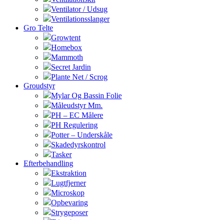
Ventilator / Udsug
Ventilationsslanger
Gro Telte
Growtent
Homebox
Mammoth
Secret Jardin
Plante Net / Scrog
Groudstyr
Mylar Og Bassin Folie
Måleudstyr Mm.
PH – EC Målere
PH Regulering
Potter – Underskåle
Skadedyrskontrol
Tasker
Efterbehandling
Ekstraktion
Lugtfjerner
Microskop
Opbevaring
Strygeposer