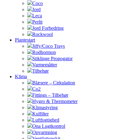
Coco
Jord
Leca
Perlit
Jord Forbedring
Rockwool
Plantestart
Jiffy/Coco Trays
Rodhormon
Stiklinge Propogator
Varmemåtter
Tilbehør
Klima
Blæsere – Cirkulation
Co2
Fittings – Tilbehør
Hygro & Thermometer
Klimastyring
Kulfilter
Luftfugtighed
Ona Lugtkontrol
Opvarmning
Ventilationskit